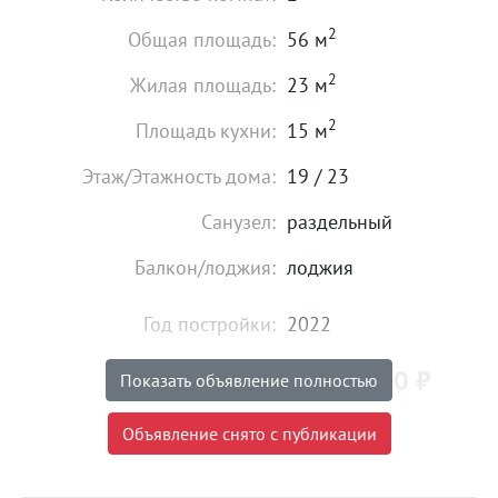
2
Общая площадь:
56 м
2
Жилая площадь:
23 м
2
Площадь кухни:
15 м
Этаж/Этажность дома:
19 / 23
Санузел:
раздельный
Балкон/лоджия:
лоджия
Год постройки:
2022
5 600 000
₽
Цена:
Показать объявление полностью
Объявление снято с публикации
Объявление снято с публикации
Ипотека:
Не подходит