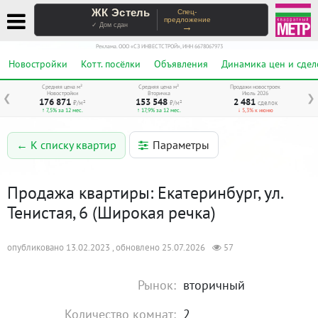
ЖК Эстель
Спец-
предложение
→
✓ Дом сдан
Реклама. ООО «СЗ ИНВЕСТСТРОЙ», ИНН 6678067973
Новостройки
Котт. посёлки
Объявления
Динамика цен и сдел
Средняя цена м²
Средняя цена м²
Продажи новостроек
Новостройки
Вторичка
Июль 2026
❮
❯
176 871
153 548
2 481
₽/м²
₽/м²
сделок
↑ 7,5% за 12 мес.
↑ 17,9% за 12 мес.
↓ 5,3% к июню
Параметры
← К списку квартир
Продажа квартиры: Екатеринбург, ул.
Тенистая, 6 (Широкая речка)
опубликовано 13.02.2023 , обновлено 25.07.2026
57
Рынок:
вторичный
Количество комнат:
2