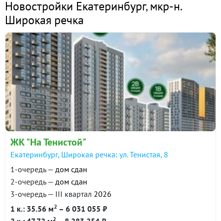
Новостройки Екатеринбург
,
мкр-н.
Широкая речка
ЖК "На Тенистой"
Екатеринбург, Широкая речка: ул. Тенистая, 8
1-очередь —
дом сдан
2-очередь —
дом сдан
3-очередь — III квартал
2026
2
1 к.: 35.56 м
– 6 031 055 ₽
2
2 к.: 47.72 м
– 8 283 254 ₽