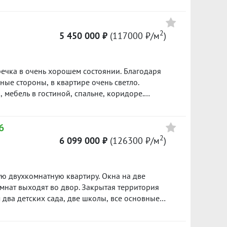
й ремонт, но имеется уже купленный материал
ыла сделана небольшая перепланировка, но от
борот, превращает однокомнатную квартиру в
2
5 450 000 ₽
(117000 ₽/м
)
и выполняют отличное зонирование. Один
капиталов и ипотечных хвостов. Чистая
 в нашей базе: 13936
ечка в очень хорошем состоянии. Благодаря
 мебель в гостиной, спальне, коридоре.
яев. Один взрослый собственник с 2017 года.
аз по договорённости в вечернее время или в
6
 с удовольствием отвечу по телефону. Ждём Вас
666
2
6 099 000 ₽
(126300 ₽/м
)
ю двухкомнатную квартиру. Окна на две
 во двор. Закрытая территория
ступности Мичуринские пруды, лес (грибы,