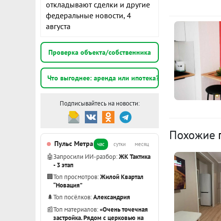
откладывают сделки и другие
К
федеральные новости, 4
августа
1
э
Проверка объекта/собственника
с
Что выгоднее: аренда или ипотека?
Подписывайтесь на новости:
1
э
Похожие
Пульс Метра
час
сутки
месяц
Показать вс
🤖
Запросили ИИ-разбор:
ЖК Тактика
- 3 этап
🏢
Топ просмотров:
Жилой Квартал
“Новация”
🌲
Топ посёлков:
Александрия
📰
Топ материалов:
«Очень точечная
застройка. Рядом с церковью на