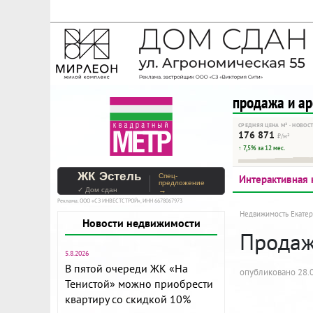
На Метре реклама - тольк
Помогайте независимому ре
продажа и а
СРЕДНЯЯ ЦЕНА М² · НОВОС
176 871
₽/м²
↑ 7,5% за 12 мес.
ЖК Эстель
Спец-
Интерактивная 
предложение
✓ Дом сдан
→
Реклама. ООО «СЗ ИНВЕСТСТРОЙ», ИНН 6678067973
Недвижимость Екатер
Новости недвижимости
Продажа
5.8.2026
В пятой очереди ЖК «На
опубликовано 28.0
Тенистой» можно приобрести
квартиру со скидкой 10%