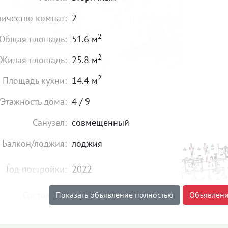
личество комнат:
2
2
Общая площадь:
51.6 м
2
Жилая площадь:
25.8 м
2
Площадь кухни:
14.4 м
/Этажность дома:
4 / 9
Санузел:
совмещенный
Балкон/лоджия:
лоджия
Год постройки:
2022
Состояние:
хорошее
Показать объявление полностью
Объявлени
5 300 000
₽
Цена: