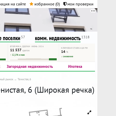
ация на сайте
избранное (
0
)
мои проверки
нта.
и!
 поселки
комм. недвижимость
57
1318
ВТОРИЧКА, СДЕЛКИ · ИЮНЬ 2026
КЛЮЧЕВАЯ СТАВКА ЦБ РФ
11 537
сделок
14
%
↑ 12,1% к маю
↓ снижение
к
Загородная недвижимость
Ипотека
ный рынок
Тенистая, 6
енистая, 6 (Широкая речка)