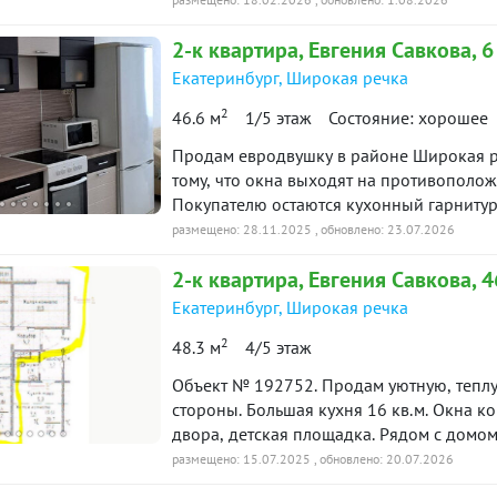
простор. В квартире выполнен частичны
2-к
квартира
, Евгения Савкова, 6
для продолжения ремонта. В квартире б
этого квартира ничего не теряет, а нао
Екатеринбург
,
Широкая речка
двухкомнатную. Стеклянные перегородк
2
46.6 м
1/5 этаж
Состояние: хорошее
взрослый собственник, без материнских 
продажа. Звоните! Торг есть! ID объекта
Продам евродвушку в районе Широкая р
тому, что окна выходят на противоположные стороны, в квартире очень светло.
Покупателю остаются кухонный гарнитур,
Квартира освобождена и ждёт новых хоз
размещено: 28.11.2025
, обновлено: 23.07.2026
Документы готовы, ключи на сделке. Пок
2-к
квартира
, Евгения Савкова, 4
выходные. На все интересующие вопросы
на просмотр! ID объекта в нашей базе: 6
Екатеринбург
,
Широкая речка
2
48.3 м
4/5 этаж
Объект № 192752. Продам уютную, теплу
стороны. Большая кухня 16 кв.м. Окна комнат выходят
двора, детская площадка. Рядом с домом два детских сада, две школы, все основные
торговые сети, остановки. В шаговой до
размещено: 15.07.2025
, обновлено: 20.07.2026
черника), зимой лыжня. Помогу с одобрением ипотеки. ***Гарантийный сертификат