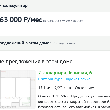
 калькулятор
Объявление снято с публикации
 63 000 ₽/мес
Торг:
Невозможен
ПВ 30%, 20 лет, ставка 20%
Тип сделки:
«чистая» продажа
ртиры
Первоначальный взнос
Ипотека:
Не подходит
₽
редложений в этом доме:
30 предложений
ротрешка в красивейшем жилом
Ставка
 ₽/м² по дому
хорошая локация, 20 минут до центра на
ые предложения в этом доме
лет
ункциональной площадкой для прогулок и
й косметический ремонт. Помощь в
2-к
квартира
, Тенистая, 6
16
Екатеринбург
,
Широкая речка
63 000 ₽
138 776
й платёж
128 578
2
 нашей базе: 486
45.4 м
9/23 этаж
Состояние:
118 663
 699
итетной формуле и является ориентировочным. Точную ставку и условия уточняйте в 
Объект № 196960. Продаётся уютная двухкомнатная кв
л. 2023
II пол. 2023
I пол. 2024
I пол. 2025
II п
комфорт-класса с закрытой территорией,
безопасность вашего автомобиля. Краси