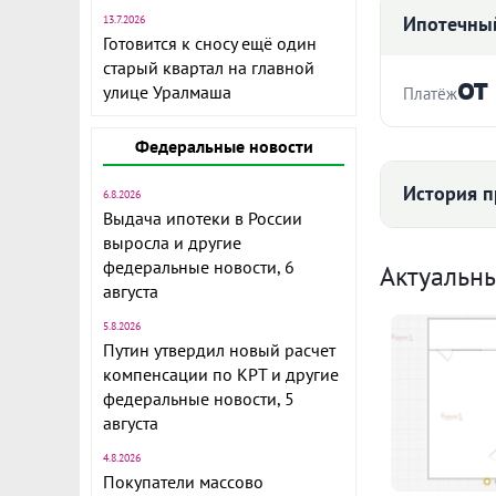
Ипотечный
13.7.2026
Готовится к сносу ещё один
старый квартал на главной
от
улице Уралмаша
Платёж
Стоимость ква
Федеральные новости
История п
6.8.2026
Выдача ипотеки в России
Отличная Ев
выросла и другие
Срок
Средняя цена
комплексе , 
федеральные новости, 6
Актуальн
августа
машине, с ф
игр, хороши
5.8.2026
ипотеке
Путин утвердил новый расчет
компенсации по КРТ и другие
Ежемесячны
ID объекта в
федеральные новости, 5
114
Расчёт по анну
августа
I по
4.8.2026
Покупатели массово