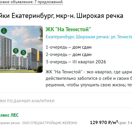
хожие объявления: 7 предложений
«Защита собственности» по данному объе
йки Екатеринбург
,
мкр-н. Широкая речка
ЖК "На Тенистой"
Екатеринбург, Широкая речка: ул. Тениста
1-очередь —
дом сдан
2-очередь —
дом сдан
3-очередь — III квартал
2026
ЖК "На Тенистой" - эко-квартал, где цар
действительно заботится о себе и своих 
решения, чтобы улучшить свою жизнь; тем
ЙКИ ПО ДАННЫМ АНАЛИТИКИ
лекс ЛЕС
129 970 ₽/м²
срок: 3 
Широкая речка · ООО СПЕЦЗАСТРОЙЩИК ЖЕЛЕЗНО