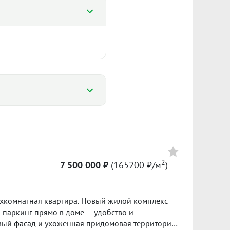
%
%
174 837 ₽/м²
4 068
2
7 500 000 ₽
(165200 ₽/м
)
Сумма кредита 3 710 000 ₽
банке.
артира. Новый жилой комплекс
ол. 2025
I пол. 2026
 паркинг прямо в доме – удобство и
вый фасад и ухоженная придомовая территория.