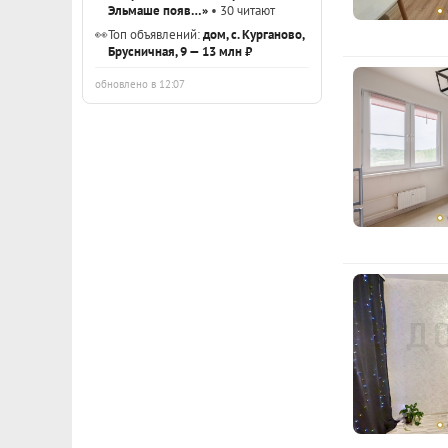
Эльмаше появ…»
• 30 читают
👀
Топ объявлений:
дом, с. Курганово,
Брусничная, 9 — 13 млн ₽
обновлено в 12:07