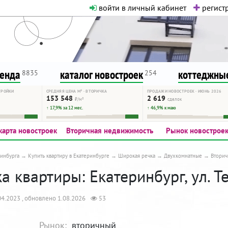
войти в личный кабинет
регистр
о нормальная. Никакого шок-конте
сурсу, как он помогает вам. Удач
ренда
каталог новостроек
коттеджные
8835
254
ТРОЙКИ
СРЕДНЯЯ ЦЕНА М² · ВТОРИЧКА
ПРОДАЖИ НОВОСТРОЕК · ИЮНЬ 2026
153 548
2 619
₽/м²
сделок
↑ 17,9% за 12 мес.
↑ 46,9% к маю
карта новостроек
Вторичная недвижимость
Рынок новострое
инбурга
Купить квартиру в Екатеринбурге
Широкая речка
Двухкомнатные
Вторич
 квартиры: Екатеринбург, ул. Т
4.2023 , обновлено 1.08.2026
53
Рынок:
вторичный