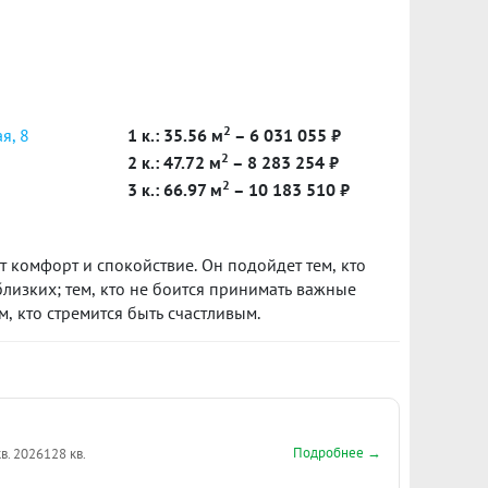
кту в подарок***
2
я, 8
1 к.: 35.56 м
– 6 031 055 ₽
2
2 к.: 47.72 м
– 8 283 254 ₽
2
3 к.: 66.97 м
– 10 183 510 ₽
ит комфорт и спокойствие. Он подойдет тем, кто
близких; тем, кто не боится принимать важные
, кто стремится быть счастливым.
Подробнее →
кв. 2026
128 кв.