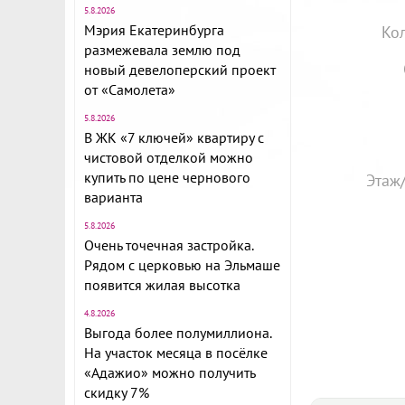
5.8.2026
Мэрия Екатеринбурга
Ко
размежевала землю под
новый девелоперский проект
от «Самолета»
5.8.2026
В ЖК «7 ключей» квартиру с
чистовой отделкой можно
купить по цене чернового
Этаж
варианта
5.8.2026
Очень точечная застройка.
Рядом с церковью на Эльмаше
появится жилая высотка
4.8.2026
Выгода более полумиллиона.
На участок месяца в посёлке
«Адажио» можно получить
скидку 7%