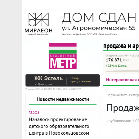
На Метре реклама - тольк
Помогайте независимому ре
продажа и а
СРЕДНЯЯ ЦЕНА М² · НОВОС
176 871
₽/м²
↑ 7,5% за 12 мес.
ЖК Эстель
Спец-
Интерактивная 
предложение
✓ Дом сдан
→
Реклама. ООО «СЗ ИНВЕСТСТРОЙ», ИНН 6678067973
Недвижимость Екатер
Новости недвижимости
Продажа
7.8.2026
Началось проектирование
опубликовано 1.08
детского образовательного
центра в Новокольцовском