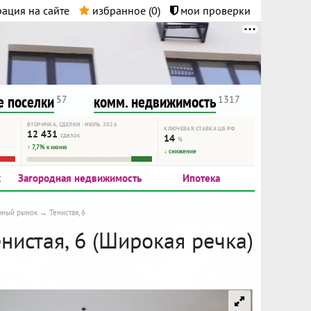
ация на сайте
избранное (
0
)
мои проверки
нта.
и!
 поселки
комм. недвижимость
57
1317
ВТОРИЧКА, СДЕЛКИ · ИЮЛЬ 2026
КЛЮЧЕВАЯ СТАВКА ЦБ РФ
12 431
сделок
14
%
↑ 7,7% к июню
↓ снижение
к
Загородная недвижимость
Ипотека
чный рынок
Тенистая, 6
енистая, 6 (Широкая речка)