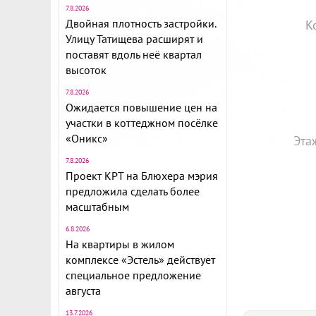
7.8.2026
Двойная плотность застройки.
К
Улицу Татищева расширят и
поставят вдоль неё квартал
высоток
7.8.2026
Ожидается повышение цен на
участки в коттеджном посёлке
«Оникс»
Эта
7.8.2026
Проект КРТ на Блюхера мэрия
предложила сделать более
масштабным
6.8.2026
На квартиры в жилом
комплексе «Эстель» действует
специальное предложение
августа
13.7.2026