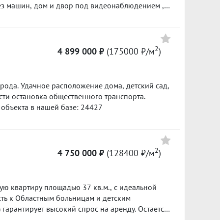
ступности есть всё для комфортной жизни:
ез машин, дом и двор под видеонаблюдением ,
птеки; Крупные супермаркеты («Перекресток»,
 зоны отдыха. - В шаговой доступности
и, пункты выдачи заказов. Территория
, школы, аптеки,спортивные площадки. -
ована детскими игровыми площадками и зонами
азе: 2264
ена гостевая парковка рядом с домом, парковка
2
4 899 000 ₽
(175000 ₽/м
)
стоянка в шаговой доступности. Квартира
живания одного человека, пары или сдачи в
росмотре! ID объекта в нашей базе: 12974
рода. Удачное расположение дома, детский сад,
сти остановка общественного транспорта.
 объекта в нашей базе: 24427
2
4 750 000 ₽
(128400 ₽/м
)
ю квартиру площадью 37 кв.м., с идеальной
сть к Областным больницам и детским
гарантирует высокий спрос на аренду. Остается
а в гостиной, шкаф в прихожей. Чистая продажа,