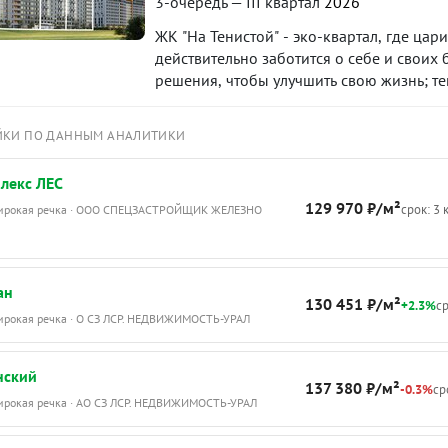
района.
3-очередь — III квартал
2026
ЖК "На Тенистой" - эко-квартал, где цар
действительно заботится о себе и своих 
решения, чтобы улучшить свою жизнь; тем
ЙКИ ПО ДАННЫМ АНАЛИТИКИ
лекс ЛЕС
129 970 ₽/м²
срок: 3 
Широкая речка · ООО СПЕЦЗАСТРОЙЩИК ЖЕЛЕЗНО
ан
130 451 ₽/м²
+2.3%
ср
Широкая речка · О СЗ ЛСР. НЕДВИЖИМОСТЬ-УРАЛ
нский
137 380 ₽/м²
-0.3%
ср
Широкая речка · АО СЗ ЛСР. НЕДВИЖИМОСТЬ-УРАЛ