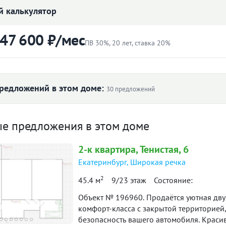
 калькулятор
4 000 000
₽
Цена:
 47 600 ₽/мес
Объявление снято с публикации
ПВ 30%, 20 лет, ставка 20%
Торг:
Невозможен
ртиры
Первоначальный взнос
Ипотека:
Не подходит
₽
редложений в этом доме:
30 предложений
 дом сдан. Продам хорошую
Ставка
 ₽/м² по дому
ую квартиру в ЖК "Домино" кухня-
ые предложения в этом доме
лет
в. м.+10кв. м. спальня. Ключи получены.
2-к
квартира
, Тенистая, 6
дается с ремонтом от застройщика.
Екатеринбург
,
Широкая речка
16
47 600 ₽
СРЕДНИЙ 3 этаж в 9 ти этажной секции.
й платёж
138 776
128 578
2
 (юго-восточная сторона) Лоджия
45.4 м
9/23 этаж
Состояние:
118 663
 265
итетной формуле и является ориентировочным. Точную ставку и условия уточняйте в 
в. м, организовано место для
Объект № 196960. Продаётся уютная двухкомнатная кв
л. 2023
II пол. 2023
I пол. 2024
I пол. 2025
II п
а.
комфорт-класса с закрытой территорией,
безопасность вашего автомобиля. Краси