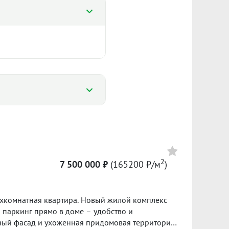
%
%
191 896 ₽/м²
2
7 500 000 ₽
(165200 ₽/м
)
4 068
Сумма кредита 2 800 000 ₽
банке.
артира. Новый жилой комплекс
ол. 2025
I пол. 2026
 паркинг прямо в доме – удобство и
вый фасад и ухоженная придомовая территория.