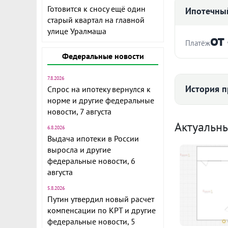
Готовится к сносу ещё один
Ипотечный
старый квартал на главной
улице Уралмаша
от
Платёж
Федеральные новости
Стоимость ква
7.8.2026
История п
Спрос на ипотеку вернулся к
норме и другие федеральные
ЖК ДОМИНО,
новости, 7 августа
Срок
Средняя цена
однокомнатн
Актуальн
6.8.2026
гостиная 15к
Выдача ипотеки в России
выросла и другие
Квартира про
федеральные новости, 6
Комфортный 
августа
Ежемесячны
Окна во двор
113
5.8.2026
Расчёт по анну
остеклена 5к
Путин утвердил новый расчет
I по
кондиционер
компенсации по КРТ и другие
федеральные новости, 5