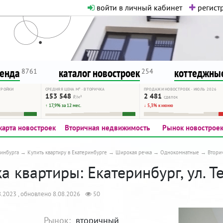
войти в личный кабинет
регистр
о нормальная. Никакого шок-конте
сурсу, как он помогает вам. Удач
ренда
каталог новостроек
коттеджные
8761
254
ТРОЙКИ
СРЕДНЯЯ ЦЕНА М² · ВТОРИЧКА
ПРОДАЖИ НОВОСТРОЕК · ИЮЛЬ 2026
153 548
2 481
₽/м²
сделок
↑ 17,9% за 12 мес.
↓ 5,3% к июню
карта новостроек
Вторичная недвижимость
Рынок новострое
инбурга
Купить квартиру в Екатеринбурге
Широкая речка
Однокомнатные
Втори
 квартиры: Екатеринбург, ул. Т
.2023 , обновлено 8.08.2026
50
Рынок:
вторичный