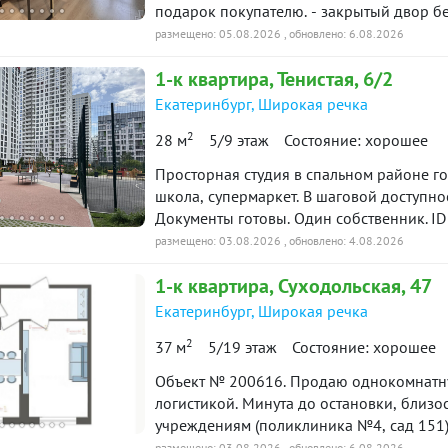
минут на машине без пробок. В пешей до
подарок покупателю. - закрытый двор б
Школы и детские сады; Поликлиника и а
во дворе расположена детская площадка,
размещено: 05.08.2026
, обновлено: 6.08.2026
«Верный») и магазины у дома; Пекарни, кофейн
многочисленные магазины, детские сады
двора закрыта от посторонних, оборуд
1-к
квартира
, Тенистая, 6/2
ипотека возможна. ID объекта в нашей б
отдыха. Для автомобилистов предусмотр
Екатеринбург
,
Широкая речка
для жильцов во дворе, а также платная 
идеально подойдет для комфортного про
2
28 м
5/9 этаж
Состояние: хорошее
аренду. Звоните, чтобы договориться о п
Просторная студия в спальном районе го
школа, супермаркет. В шаговой доступно
Документы готовы. Один собственник. ID
размещено: 03.08.2026
, обновлено: 4.08.2026
1-к
квартира
, Суходольская, 47
Екатеринбург
,
Широкая речка
2
37 м
5/19 этаж
Состояние: хорошее
Объект № 200616. Продаю однокомнатну
логистикой. Минута до остановки, близо
учреждениям (поликлиника №4, сад 151) 
новая кухня, стол, кресло, диван, стенк
размещено: 03.08.2026
, обновлено: 6.08.2026