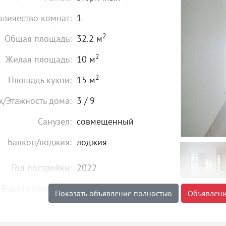
оличество комнат:
1
2
Общая площадь:
32.2 м
2
Жилая площадь:
10 м
2
Площадь кухни:
15 м
ж/Этажность дома:
3 / 9
Санузел:
совмещенный
Балкон/лоджия:
лоджия
Год постройки:
2022
Высота потолков:
от 2,7 м
Показать объявление полностью
Объявлени
Состояние:
хорошее