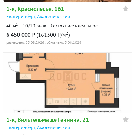
приходите на просмотр
1-к
, Краснолесья, 161
#объект в нашей базе №13289808#
Екатеринбург
,
Академический
2
40 м
10/10 этаж
Состояние: идеальное
2
6 450 000 ₽
(161300 ₽/м
)
размещено: 05.08.2026
, обновлено: 5.08.2026
1-к
, Вильгельма де Геннина, 21
Екатеринбург
,
Академический