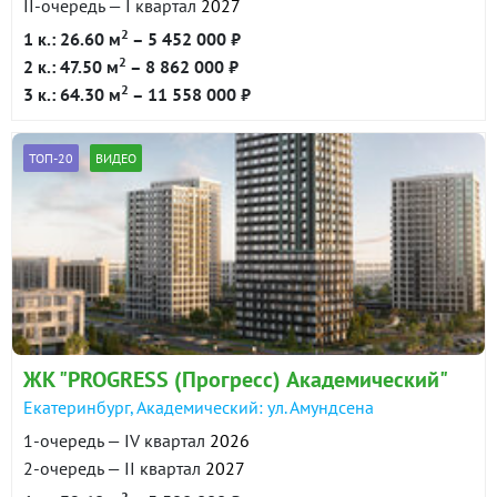
II-очередь — I квартал
2027
2
1 к.: 26.60 м
– 5 452 000 ₽
2
2 к.: 47.50 м
– 8 862 000 ₽
2
3 к.: 64.30 м
– 11 558 000 ₽
ТОП-20
ВИДЕО
ЖК "PROGRESS (Прогресс) Академический"
Екатеринбург, Академический: ул. Амундсена
1-очередь — IV квартал
2026
2-очередь — II квартал
2027
2