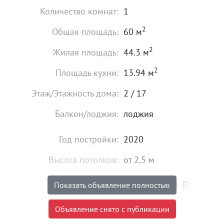
Количество комнат:
1
2
Общая площадь:
60 м
2
Жилая площадь:
44.3 м
2
Площадь кухни:
13.94 м
Этаж/Этажность дома:
2 / 17
Балкон/лоджия:
лоджия
Год постройки:
2020
Высота потолков:
от 2,5 м
5 900 000
₽
Цена:
Показать объявление полностью
Объявление снято с публикации
Объявление снято с публикации