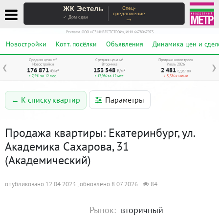
ЖК Эстель
Спец-
предложение
→
✓ Дом сдан
Реклама. ООО «СЗ ИНВЕСТСТРОЙ», ИНН 6678067973
Новостройки
Котт. посёлки
Объявления
Динамика цен и сдел
Средняя цена м²
Средняя цена м²
Продажи новостроек
Новостройки
Вторичка
Июль 2026
❮
❯
176 871
153 548
2 481
₽/м²
₽/м²
сделок
↑ 7,5% за 12 мес.
↑ 17,9% за 12 мес.
↓ 5,3% к июню
Параметры
← К списку квартир
Продажа квартиры: Екатеринбург, ул.
Академика Сахарова, 31
(Академический)
опубликовано 12.04.2023 , обновлено 8.07.2026
84
Рынок:
вторичный