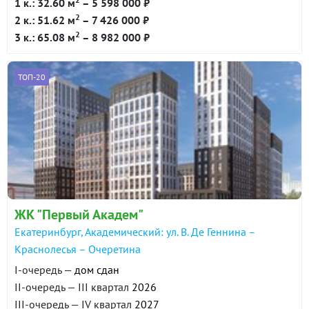
1 к.: 32.60 м
– 5 598 000 ₽
2
2 к.: 51.62 м
– 7 426 000 ₽
2
3 к.: 65.08 м
– 8 982 000 ₽
ТОП-20
ЖК "Первый Академ"
Екатеринбург, Академический: ул. В. Де Геннина –
Краснолесья – Очеретина
I-очередь —
дом сдан
II-очередь — III квартал
2026
III-очередь — IV квартал
2027