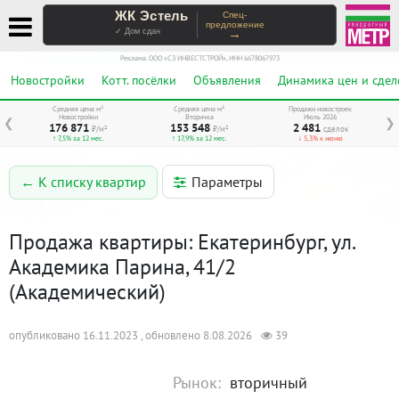
ЖК Эстель
Спец-
предложение
→
✓ Дом сдан
Реклама. ООО «СЗ ИНВЕСТСТРОЙ», ИНН 6678067973
Новостройки
Котт. посёлки
Объявления
Динамика цен и сдел
Средняя цена м²
Средняя цена м²
Продажи новостроек
Новостройки
Вторичка
Июль 2026
❮
❯
176 871
153 548
2 481
₽/м²
₽/м²
сделок
↑ 7,5% за 12 мес.
↑ 17,9% за 12 мес.
↓ 5,3% к июню
Параметры
← К списку квартир
Продажа квартиры: Екатеринбург, ул.
Академика Парина, 41/2
(Академический)
опубликовано 16.11.2023 , обновлено 8.08.2026
39
Рынок:
вторичный