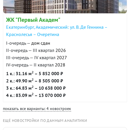
ЖК "Первый Академ"
Екатеринбург, Академический: ул. В. Де Геннина –
Краснолесья – Очеретина
I-очередь —
дом сдан
II-очередь — III квартал
2026
III-очередь — IV квартал
2027
IV-очередь — II квартал
2028
2
1 к.: 31.16 м
– 5 852 000 ₽
2
2 к.: 49.90 м
– 8 505 000 ₽
2
3 к.: 64.83 м
– 10 638 000 ₽
2
4 к.: 83.09 м
– 13 070 000 ₽
показать все варианты: 4 новостроек
ЕЩЁ НОВОСТРОЙКИ ПО ДАННЫМ АНАЛИТИКИ