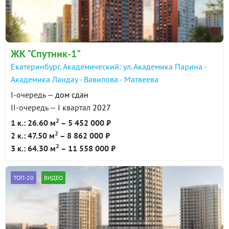
ЖК "Спутник-1"
Екатеринбург, Академический: ул. Академика Парина -
Академика Ландау - Вавилова - Матвеева
I-очередь —
дом сдан
II-очередь — I квартал
2027
2
1 к.: 26.60 м
– 5 452 000 ₽
2
2 к.: 47.50 м
– 8 862 000 ₽
2
3 к.: 64.30 м
– 11 558 000 ₽
ТОП-20
ВИДЕО