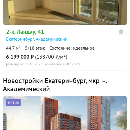
6 750 000
90 дн.
в продаже
146700 ₽/м²
Показать всю историю: 30 предложений →
2-к
, Ландау, 41
Екатеринбург
,
Академический
2
44.7 м
5/18 этаж
Состояние: идеальное
2
6 199 000 ₽
(138700 ₽/м
)
размещено: 03.10.2025
, обновлено: 27.07.2026
Новостройки Екатеринбург
,
мкр-н.
Академический
ТОП-20