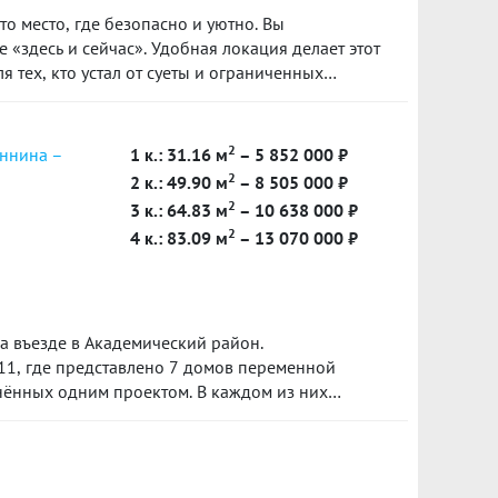
о место, где безопасно и уютно. Вы
 «здесь и сейчас». Удобная локация делает этот
 тех, кто устал от суеты и ограниченных
м, улучшает качество воздуха и создает
ние.
2
еннина –
1 к.: 31.16 м
– 5 852 000 ₽
2
2 к.: 49.90 м
– 8 505 000 ₽
2
3 к.: 64.83 м
– 10 638 000 ₽
2
4 к.: 83.09 м
– 13 070 000 ₽
 въезде в Академический район.
4.11, где представлено 7 домов переменной
инённых одним проектом. В каждом из них
овая территория, подземный паркинг и
ах. Срок сдачи блока 4.11 запланирован на I
тал 2026 года.