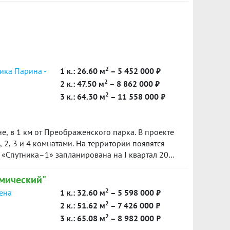
ый собственник, обременений нет. Звоните,
2
ика Парина -
1 к.: 26.60 м
– 5 452 000 ₽
2
2 к.: 47.50 м
– 8 862 000 ₽
2
3 к.: 64.30 м
– 11 558 000 ₽
е, в 1 км от Преображенского парка. В проекте
, 2, 3 и 4 комнатами. На территории появятся
 «Спутника–1» запланирована на I квартал 2025
мический"
2
сена
1 к.: 32.60 м
– 5 598 000 ₽
2
2 к.: 51.62 м
– 7 426 000 ₽
2
3 к.: 65.08 м
– 8 982 000 ₽