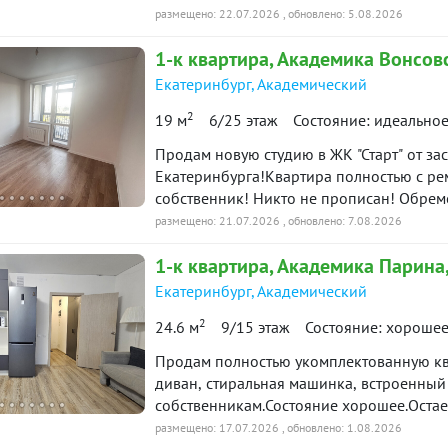
колясочная, видеонаблюдение. Удачное 
размещено: 22.07.2026
, обновлено: 5.08.2026
современная школа напротив дома, дет
1-к
квартира
, Академика Вонсовс
парк, много магазинов "Пятерочка", "Маг
развития.Во дворе наземный многоуровн
Екатеринбург
,
Академический
взрослый собственник. Чистая продажа. 
2
19 м
6/25 этаж
Состояние: идеально
Продам новую студию в ЖК "Старт" от за
Екатеринбурга!Квартира полностью с ре
собственник! Никто не прописан! Обрем
объекта в нашей базе: 10559
размещено: 21.07.2026
, обновлено: 7.08.2026
1-к
квартира
, Академика Парина,
Екатеринбург
,
Академический
2
24.6 м
9/15 этаж
Состояние: хороше
Продам полностью укомплектованную кв
диван, стиральная машинка, встроенный
собственникам.Состояние хорошее.Остается только занести личные вещи и жить с
удовольствием.Квартира освобождена, к
размещено: 17.07.2026
, обновлено: 1.08.2026