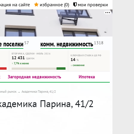
ация на сайте
избранное (
0
)
мои проверки
нта.
и!
 поселки
комм. недвижимость
57
1318
ВТОРИЧКА, СДЕЛКИ · ИЮЛЬ 2026
КЛЮЧЕВАЯ СТАВКА ЦБ РФ
12 431
сделок
14
%
↑ 7,7% к июню
↓ снижение
к
Загородная недвижимость
Ипотека
чный рынок
Академика Парина, 41/2
кадемика Парина, 41/2