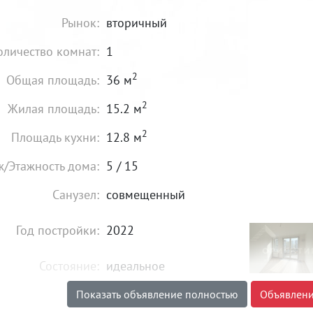
Рынок:
вторичный
оличество комнат:
1
2
Общая площадь:
36 м
2
Жилая площадь:
15.2 м
2
Площадь кухни:
12.8 м
ж/Этажность дома:
5 / 15
Санузел:
совмещенный
Год постройки:
2022
Состояние:
идеальное
Показать объявление полностью
Объявлени
3 990 000
₽
Цена: