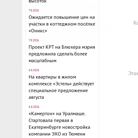
высоток
7.8.2026
Ожидается повышение цен на
К
участки в коттеджном посёлке
«Оникс»
7.8.2026
Проект КРТ на Блюхера мэрия
предложила сделать более
масштабным
6.8.2026
Эта
На квартиры в жилом
комплексе «Эстель» действует
специальное предложение
августа
6.8.2026
«Камертон» на Уралмаше.
Стартовала первая в
Екатеринбурге новостройка
компании ЭХО из Тюмени