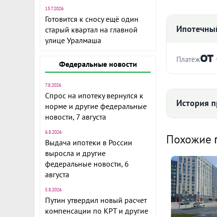
13.7.2026
Готовится к сносу ещё один
Ипотечный
старый квартал на главной
улице Уралмаша
от
Платёж
Федеральные новости
Стоимость ква
В продаже п
7.8.2026
современном
Спрос на ипотеку вернулся к
История п
норме и другие федеральные
Академическ
новости, 7 августа
Это новый р
Срок
необходимой
6.8.2026
Средняя цена
Похожие
Выдача ипотеки в России
магазины, о
выросла и другие
рестораны.
федеральные новости, 6
Дом располо
августа
комплекса - 
Ежемесячны
122
5.8.2026
Полностью н
Расчёт по анну
Путин утвердил новый расчет
компенсации по КРТ и другие
большие про
II п