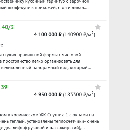
собственнику кухонный гарнитур с варочной
ый шкаф-купе в прихожей, стол и диван.
уктуpа в шаговой доступности: школa №133,
Цена
раженский парк, магазины, аптеки, кафе,
 40/3
втобусы, трамвай. Просмотры в любое удобное
5 290 000
асованию. Звоните и записывайтесь на
2
4 100 000 ₽
(140900 ₽/м
)
151100 ₽/м²
ее
5 800 000
ая студия правильной формы с чистовой
134900 ₽/м²
 пространство легко организовать для
я великолепный панорамный вид, который
Преимущества квартиры: правильная и
6 750 000
стовая отделка — можно сразу заехать или
146700 ₽/м²
 39
ный вид из окна; современный жилой комплекс.
локаций Академического района; развитая
2
4 950 000 ₽
(183300 ₽/м
)
ады, магазины, кафе, аптеки и спортивные
сть; просторная парковка для жителей и гостей.
ак для собственного проживания, так и для
ном в космическом ЖК Спутник-1 с окнами на
ьствием отвечу на все вопросы и организую
чень теплый, установлены теплосчетчики- очень
84
е два лифта(грузовой и пассажирский),