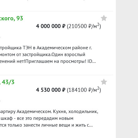
расположение, все рядом: автобусы, трамваи,
ские сады, новая поликлиника, Преображенский
кого, 93
нит", "Лента", множество детских центров
евый паркинг, проблем с парковкой нет.Один
2
4 000 000 ₽
(210500 ₽/м
)
ID объекта в нашей базе: 910
е
стройщика ТЭН в Академическом районе г.
монтом от застройщика.Один взрослый
енений нет!Приглашаем на просмотры! ID
 43/3
2
4 530 000 ₽
(184100 ₽/м
)
е
артиру Академическом. Кухня, холодильник,
 шкаф - все это передадим новым
лючи передадим сразу после сделки.