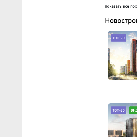
показать все по
Новостро
ТОП-20
ТОП-20
ВИ