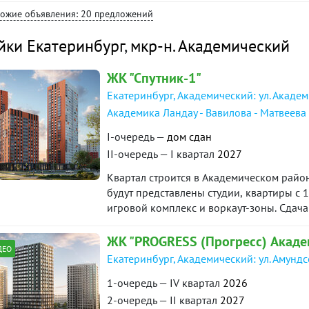
Юридически чистый объект, один взросл
хожие объявления: 20 предложений
покажу. ID объекта в нашей базе: 26653
йки Екатеринбург
,
мкр-н. Академический
ЖК "Спутник-1"
Екатеринбург, Академический: ул. Академ
Академика Ландау - Вавилова - Матвеева
I-очередь —
дом сдан
II-очередь — I квартал
2027
Квартал строится в Академическом район
будут представлены студии, квартиры с 1
игровой комплекс и воркаут-зоны. Сдача
года.
ЖК "PROGRESS (Прогресс) Акаде
ДЕО
Екатеринбург, Академический: ул. Амунд
1-очередь — IV квартал
2026
2-очередь — II квартал
2027