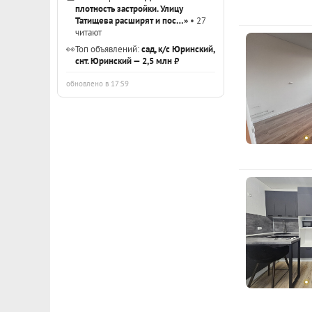
плотность застройки. Улицу
Татищева расширят и пос…»
• 27
читают
👀
Топ объявлений:
сад, к/с Юринский,
снт. Юринский — 2,5 млн ₽
обновлено в 17:59