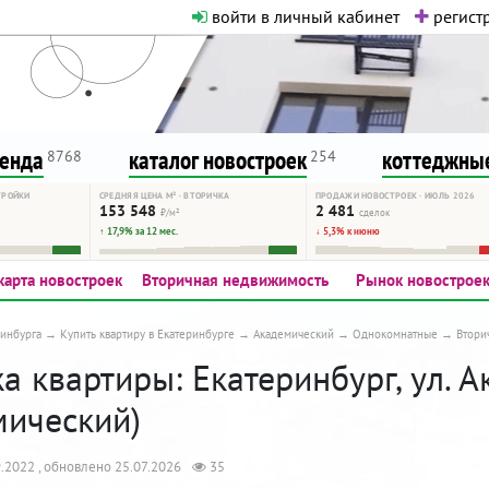
войти в личный кабинет
регистр
о нормальная. Никакого шок-конте
сурсу, как он помогает вам. Удач
ренда
каталог новостроек
коттеджные
8768
254
ТРОЙКИ
СРЕДНЯЯ ЦЕНА М² · ВТОРИЧКА
ПРОДАЖИ НОВОСТРОЕК · ИЮЛЬ 2026
153 548
2 481
₽/м²
сделок
↑ 17,9% за 12 мес.
↓ 5,3% к июню
карта новостроек
Вторичная недвижимость
Рынок новострое
инбурга
Купить квартиру в Екатеринбурге
Академический
Однокомнатные
Втори
 квартиры: Екатеринбург, ул. А
мический)
.2022 , обновлено 25.07.2026
35