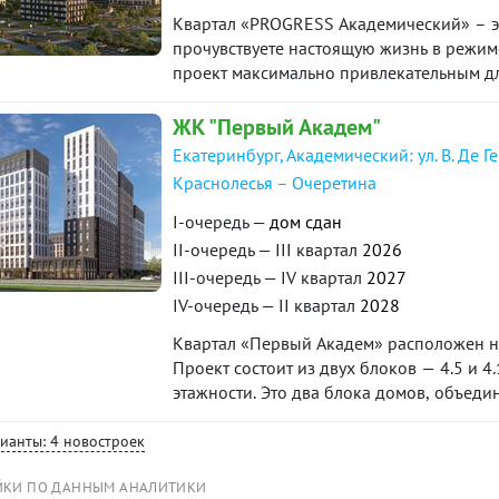
Квартал «PROGRESS Академический» – эт
прочувствуете настоящую жизнь в режиме
проект максимально привлекательным для
пространств. Соседство с лесным массиво
уникальное экологически чистое окруже
ЖК "Первый Академ"
Екатеринбург, Академический: ул. В. Де Г
Краснолесья – Очеретина
I-очередь —
дом сдан
II-очередь — III квартал
2026
III-очередь — IV квартал
2027
IV-очередь — II квартал
2028
Квартал «Первый Академ» расположен на
Проект состоит из двух блоков — 4.5 и 
этажности. Это два блока домов, объед
предусмотрены благоустроенная придом
коммерческие помещения на первых этаж
рианты: 4 новостроек
квартал 2025 года, блока 4.5 — на I квар
ЙКИ ПО ДАННЫМ АНАЛИТИКИ