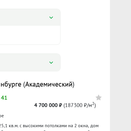
%
инбурге
(
Академический
)
%
 41
151 143 ₽/м²
0 811
2
4 700 000 ₽
(187300 ₽/м
)
Сумма кредита 2 793 000 ₽
ое
банке.
5,1 кв.м. с высокими потолками на 2 окна, дом
ол. 2025
I пол. 2026