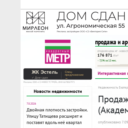
На Метре реклама - тольк
Помогайте независимому ре
продажа и а
СРЕДНЯЯ ЦЕНА М² · НОВОС
176 871
₽/м²
↑ 7,5% за 12 мес.
ЖК Эстель
Спец-
Интерактивная 
предложение
✓ Дом сдан
→
Реклама. ООО «СЗ ИНВЕСТСТРОЙ», ИНН 6678067973
Недвижимость Екатер
Новости недвижимости
Продажа
7.8.2026
(Акаде
Двойная плотность застройки.
Улицу Татищева расширят и
поставят вдоль неё квартал
опубликовано 7.09