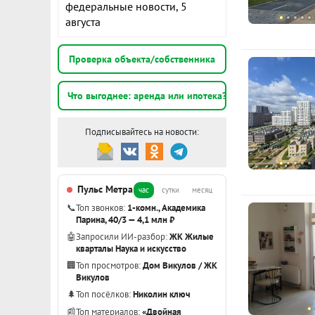
федеральные новости, 5
современные
августа
К
Квартира рас
солнечную ст
Проверка объекта/собственника
1
светло.
э
Классическа
Что выгоднее: аренда или ипотека?
12,8 кв. м., 
2
балконом (па
Подписывайтесь на новости:
э
совмещенный 
В квартире 
ламинат, обо
2
Пульс Метра
час
сутки
месяц
установлены:
э
📞
Топ звонков:
1-комн., Академика
Квартира в 
Парина, 40/3 — 4,1 млн ₽
в день сделк
Показать вс
🤖
Запросили ИИ-разбор:
ЖК Жилые
кварталы Наука и искусство
ID объекта в
🏢
Топ просмотров:
Дом Викулов / ЖК
Викулов
🌲
Топ посёлков:
Николин ключ
📰
Топ материалов:
«Двойная