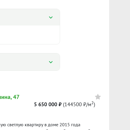
%
%
нина, 47
135 767 ₽/м²
2
1 996
5 650 000 ₽
(144500 ₽/м
)
Сумма кредита 4 830 000 ₽
банке.
ю светлую квартиру в доме 2015 года
ол. 2025
I пол. 2026