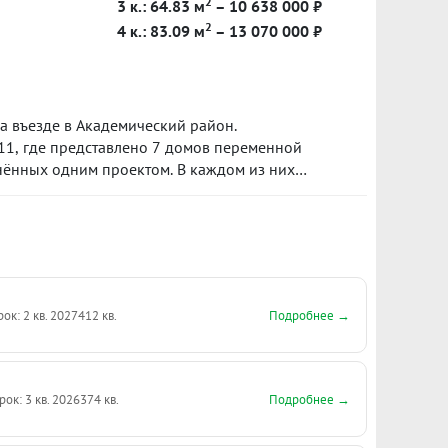
2
3 к.: 64.83 м
– 10 638 000 ₽
2
4 к.: 83.09 м
– 13 070 000 ₽
 въезде в Академический район.
4.11, где представлено 7 домов переменной
инённых одним проектом. В каждом из них
овая территория, подземный паркинг и
ах. Срок сдачи блока 4.11 запланирован на I
тал 2026 года.
Подробнее →
рок: 2 кв. 2027
412 кв.
Подробнее →
рок: 3 кв. 2026
374 кв.