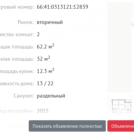
тровый номер:
66:41:0313121:12839
Рынок:
вторичный
ество комнат:
2
2
щая площадь:
62.2 м
2
илая площадь:
32 м
2
лощадь кухни:
12.3 м
ажность дома:
13 / 22
Санузел:
раздельный
Год постройки:
2015
Состояние:
хорошее
Показать объявление полностью
Объявлени