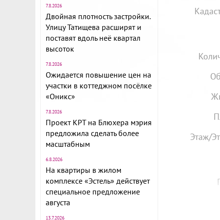
7.8.2026
Кадас
Двойная плотность застройки.
Улицу Татищева расширят и
поставят вдоль неё квартал
высоток
Колич
7.8.2026
Ожидается повышение цен на
Об
участки в коттеджном посёлке
Ж
«Оникс»
7.8.2026
П
Проект КРТ на Блюхера мэрия
предложила сделать более
Этаж/Эт
масштабным
6.8.2026
На квартиры в жилом
комплексе «Эстель» действует
специальное предложение
августа
13.7.2026