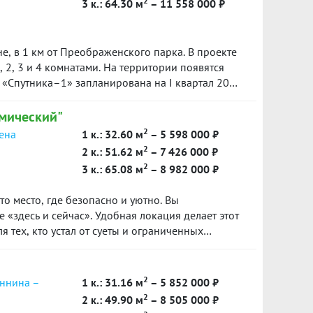
2
3 к.: 64.30 м
– 11 558 000 ₽
е, в 1 км от Преображенского парка. В проекте
, 2, 3 и 4 комнатами. На территории появятся
 «Спутника–1» запланирована на I квартал 2025
мический"
2
сена
1 к.: 32.60 м
– 5 598 000 ₽
2
2 к.: 51.62 м
– 7 426 000 ₽
2
3 к.: 65.08 м
– 8 982 000 ₽
о место, где безопасно и уютно. Вы
 «здесь и сейчас». Удобная локация делает этот
 тех, кто устал от суеты и ограниченных
м, улучшает качество воздуха и создает
ние.
2
еннина –
1 к.: 31.16 м
– 5 852 000 ₽
2
2 к.: 49.90 м
– 8 505 000 ₽