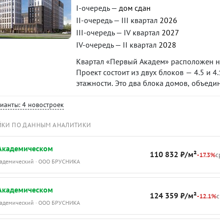
I-очередь —
дом сдан
II-очередь — III квартал
2026
III-очередь — IV квартал
2027
IV-очередь — II квартал
2028
Квартал «Первый Академ» расположен на
Проект состоит из двух блоков — 4.5 и 
этажности. Это два блока домов, объед
предусмотрены благоустроенная придом
коммерческие помещения на первых этаж
рианты: 4 новостроек
квартал 2025 года, блока 4.5 — на I квар
ЙКИ ПО ДАННЫМ АНАЛИТИКИ
 Академическом
110 832 ₽/м²
-17.3%
с
Академический · ООО БРУСНИКА
 Академическом
124 359 ₽/м²
-12.1%
с
Академический · ООО БРУСНИКА