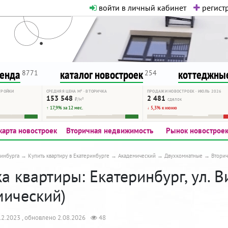
войти в личный кабинет
регистр
о нормальная. Никакого шок-конте
сурсу, как он помогает вам. Удач
ренда
каталог новостроек
коттеджные
8771
254
ТРОЙКИ
СРЕДНЯЯ ЦЕНА М² · ВТОРИЧКА
ПРОДАЖИ НОВОСТРОЕК · ИЮЛЬ 2026
153 548
2 481
₽/м²
сделок
↑ 17,9% за 12 мес.
↓ 5,3% к июню
карта новостроек
Вторичная недвижимость
Рынок новострое
инбурга
Купить квартиру в Екатеринбурге
Академический
Двухкомнатные
Втори
 квартиры: Екатеринбург, ул. В
мический)
2.2023 , обновлено 2.08.2026
48