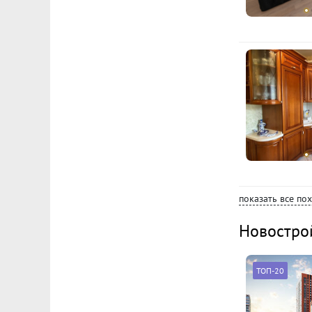
показать все по
Новостро
ТОП-20