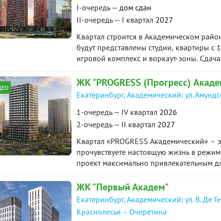
I-очередь —
дом сдан
II-очередь — I квартал
2027
Квартал строится в Академическом район
будут представлены студии, квартиры с 1
игровой комплекс и воркаут-зоны. Сдача
года.
ЖК "PROGRESS (Прогресс) Акаде
ДЕО
Екатеринбург, Академический: ул. Амунд
1-очередь — IV квартал
2026
2-очередь — II квартал
2027
Квартал «PROGRESS Академический» – эт
прочувствуете настоящую жизнь в режиме
проект максимально привлекательным для
пространств. Соседство с лесным массиво
уникальное экологически чистое окруже
ЖК "Первый Академ"
Екатеринбург, Академический: ул. В. Де Г
Краснолесья – Очеретина