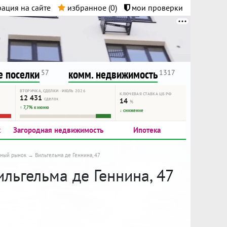
ация на сайте
избранное (
0
)
мои проверки
нта.
и!
 поселки
комм. недвижимость
57
1317
ВТОРИЧКА, СДЕЛКИ · ИЮЛЬ 2026
КЛЮЧЕВАЯ СТАВКА ЦБ РФ
12 431
сделок
14
%
↑ 7,7% к июню
↓ снижение
к
Загородная недвижимость
Ипотека
чный рынок
Вильгельма де Геннина, 47
ильгельма де Геннина, 47