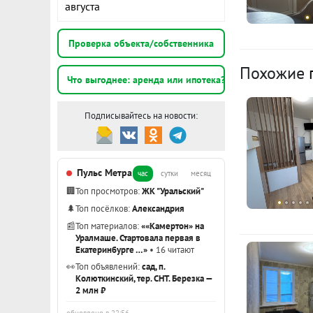
августа
остановка пр
квартиры, ти
К
Проверка объекта/собственника
В собственно
1
Похожие
Приходите на
Что выгоднее: аренда или ипотека?
э
***Гарантийн
данному объе
Подписывайтесь на новости:
1
э
Пульс Метра
час
сутки
месяц
3
🏢
Топ просмотров:
ЖК "Уральский"
э
🌲
Топ посёлков:
Александрия
📰
Топ материалов:
««Камертон» на
Показать вс
Уралмаше. Стартовала первая в
Екатеринбурге …»
• 16 читают
👀
Топ объявлений:
сад, п.
Колюткинский, тер. СНТ. Березка —
2 млн ₽