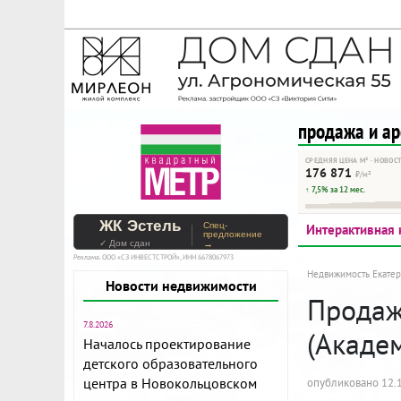
На Метре реклама - тольк
Помогайте независимому ре
продажа и а
СРЕДНЯЯ ЦЕНА М² · НОВОС
176 871
₽/м²
↑ 7,5% за 12 мес.
ЖК Эстель
Спец-
Интерактивная 
предложение
✓ Дом сдан
→
Реклама. ООО «СЗ ИНВЕСТСТРОЙ», ИНН 6678067973
Недвижимость Екатер
Новости недвижимости
Продажа
7.8.2026
(Акаде
Началось проектирование
детского образовательного
центра в Новокольцовском
опубликовано 12.1