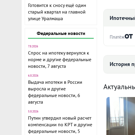
Готовится к сносу ещё один
старый квартал на главной
Ипотечный
улице Уралмаша
от
Федеральные новости
Платёж
7.8.2026
Стоимость ква
Объект № 17
Спрос на ипотеку вернулся к
двухкомнатн
норме и другие федеральные
История п
новости, 7 августа
Полностью г
6.8.2026
Срок
В квартире д
Выдача ипотеки в России
Средняя цена
Актуальн
по индивидуа
выросла и другие
теплый пол 
федеральные новости, 6
собственник
августа
Lorena, гот
5.8.2026
Ежемесячны
спальне.
Путин утвердил новый расчет
87 
Развитая инф
Расчёт по анну
компенсации по КРТ и другие
федеральные новости, 5
магазины и п
II п