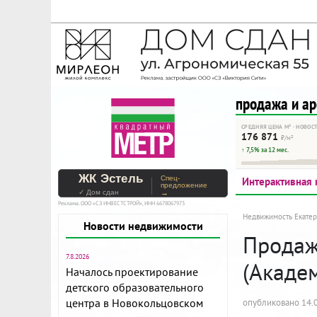
На Метре реклама - тольк
Помогайте независимому ре
продажа и а
СРЕДНЯЯ ЦЕНА М² · НОВОС
176 871
₽/м²
↑ 7,5% за 12 мес.
ЖК Эстель
Спец-
Интерактивная 
предложение
✓ Дом сдан
→
Реклама. ООО «СЗ ИНВЕСТСТРОЙ», ИНН 6678067973
Недвижимость Екатер
Новости недвижимости
Продажа
7.8.2026
(Акаде
Началось проектирование
детского образовательного
центра в Новокольцовском
опубликовано 14.0