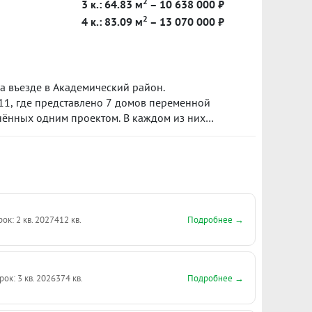
2
3 к.: 64.83 м
– 10 638 000 ₽
2
4 к.: 83.09 м
– 13 070 000 ₽
 въезде в Академический район.
4.11, где представлено 7 домов переменной
инённых одним проектом. В каждом из них
овая территория, подземный паркинг и
ах. Срок сдачи блока 4.11 запланирован на I
тал 2026 года.
Подробнее →
рок: 2 кв. 2027
412 кв.
Подробнее →
рок: 3 кв. 2026
374 кв.