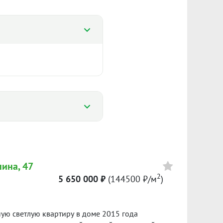
%
%
нина, 47
135 767 ₽/м²
2
5 650 000 ₽
(144500 ₽/м
)
1 996
Сумма кредита 3 149 300 ₽
банке.
ю светлую квартиру в доме 2015 года
ол. 2025
I пол. 2026