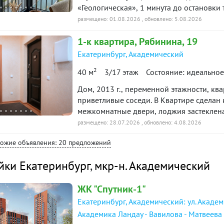
просмотр! ID объекта в нашей базе: 174
«Геологическая», 1 минута до остановки 
«Академический», Юго-Западный лесопар
размещено: 01.08.2026
, обновлено: 5.08.2026
кафе и спортклубом. Характеристики дома и квартир · Дом: монолитный,
1-к
квартира
, Рябинина, 19
комбинированный фасад, есть подземный
потолок, обои под покраску, ламинат. · С
Екатеринбург
,
Академический
покраска стен, установлены унитаз, рако
2
40 м
3/17 этаж
Состояние: идеальное
межкомнатные двери, розетки и выключатели. Условия покупки · Статус: дом 
можно получить. · Ипотека: подходит сем
Дом, 2013 г., переменной этажности, ква
приветливые соседи. В Квартире сделан
межкомнатные двери, лоджия застеклена.
школа № 23 - общественный транспорт - 
размещено: 28.07.2026
, обновлено: 4.08.2026
Городская больница, поликлиника. ID об
хожие объявления: 20 предложений
йки Екатеринбург
,
мкр-н. Академический
ЖК "Спутник-1"
Екатеринбург, Академический: ул. Академ
Академика Ландау - Вавилова - Матвеева