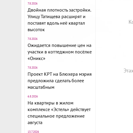
7.8.2026
Двойная плотность застройки.
Улицу Татищева расширят и
К
поставят вдоль неё квартал
высоток
7.8.2026
Ожидается повышение цен на
участки в коттеджном посёлке
«Оникс»
7.8.2026
Эта
Проект КРТ на Блюхера мэрия
предложила сделать более
масштабным
6.8.2026
На квартиры в жилом
комплексе «Эстель» действует
специальное предложение
августа
13.7.2026