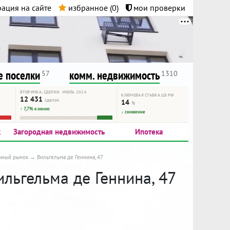
ация на сайте
избранное (
0
)
мои проверки
нта.
и!
 поселки
комм. недвижимость
57
1310
ВТОРИЧКА, СДЕЛКИ · ИЮЛЬ 2026
КЛЮЧЕВАЯ СТАВКА ЦБ РФ
12 431
сделок
14
%
↑ 7,7% к июню
↓ снижение
к
Загородная недвижимость
Ипотека
чный рынок
Вильгельма де Геннина, 47
ильгельма де Геннина, 47