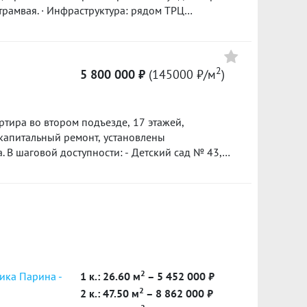
84
трамвая. · Инфраструктура: рядом ТРЦ
к, а во дворе — собственный ТЦ с магазинами,
 паркинг. Отделка · Комнаты: натяжной
анузел: натяжной потолок, плитка на полу,
2
5 800 000 ₽
(145000 ₽/м
)
вина, смеситель. · Оснащение: установлены
сдан, ключи
ейная ипотека. ID объекта в нашей базе: 7679
ртира во втором подъезде, 17 этажей,
 капитальный ремонт, установлены
 В шаговой доступности: - Детский сад № 43,
Супермаркеты, кафе, фитнес центры. -
ъекта в нашей базе: 6819
2
ика Парина -
1 к.: 26.60 м
– 5 452 000 ₽
2
2 к.: 47.50 м
– 8 862 000 ₽