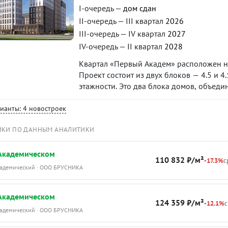
I-очередь —
дом сдан
II-очередь — III квартал
2026
III-очередь — IV квартал
2027
IV-очередь — II квартал
2028
Квартал «Первый Академ» расположен на
Проект состоит из двух блоков — 4.5 и 
этажности. Это два блока домов, объед
предусмотрены благоустроенная придом
коммерческие помещения на первых этаж
рианты: 4 новостроек
квартал 2025 года, блока 4.5 — на I квар
ЙКИ ПО ДАННЫМ АНАЛИТИКИ
 Академическом
110 832 ₽/м²
-17.3%
с
Академический · ООО БРУСНИКА
 Академическом
124 359 ₽/м²
-12.1%
с
Академический · ООО БРУСНИКА