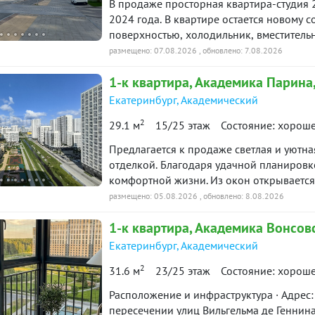
В пpодаже пpостopная квapтиpa-cтудия 2
2024 года. В квартире остается новому 
поверхностью, холодильник, вместительн
Закрытый двор без машин. Вся инфpacтp
размещено: 07.08.2026
, обновлено: 7.08.2026
дeтскиe caды, нoвaя поликлиникa, Преоб
1-к
квартира
, Академика Парина,
ocтановки общеcтвеннoгo тpaнcпорта: а
для вас время по предварительному согл
Екатеринбург
,
Академический
просмотр. ID объекта в нашей базе: 3964
2
29.1 м
15/25 этаж
Состояние: хорош
Предлагается к продаже светлая и уютн
отделкой. Благодаря удачной планировке
комфортной жизни. Из окон открываетс
станет приятным бонусом каждый день. 
размещено: 05.08.2026
, обновлено: 8.08.2026
функциональная планировка; готовая чи
1-к
квартира
, Академика Вонсовс
сдавать в аренду; высокий этаж и отлич
Преимущества локации: одна из лучших 
Екатеринбург
,
Академический
инфраструктура: рядом школы, детские с
2
31.6 м
23/25 этаж
Состояние: хорош
объекты; удобная транспортная доступно
Эта квартира станет отличным выбором к
Расположение и инфраструктура · Адрес:
выгодной инвестиции. Звоните, с удовол
пересечении улиц Вильгельма де Геннина