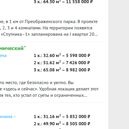
2
3 к.: 64.30 м
– 11 558 000 ₽
е, в 1 км от Преображенского парка. В проекте
, 2, 3 и 4 комнатами. На территории появятся
 «Спутника–1» запланирована на I квартал 2025
мический"
2
сена
1 к.: 32.60 м
– 5 598 000 ₽
2
2 к.: 51.62 м
– 7 426 000 ₽
2
3 к.: 65.08 м
– 8 982 000 ₽
о место, где безопасно и уютно. Вы
 «здесь и сейчас». Удобная локация делает этот
 тех, кто устал от суеты и ограниченных
м, улучшает качество воздуха и создает
ние.
2
еннина –
1 к.: 31.16 м
– 5 852 000 ₽
2
2 к.: 49.90 м
– 8 505 000 ₽