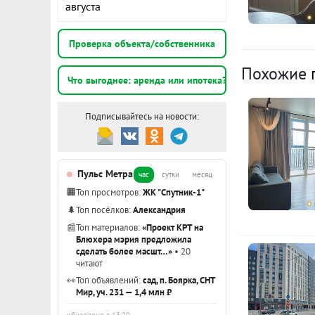
абсолютно вс
августа
квартире изо
К
кв. м.)
Проверка объекта/собственника
Инфраструкту
1
Похожие
детский сад 
Что выгоднее: аренда или ипотека?
э
аптеки, Пре
многое друго
Подписывайтесь на новости:
1
непосредств
э
трамвайная л
Ближайшие о
Пульс Метра
час
сутки
месяц
просп. Акад
3
🏢
Топ просмотров:
ЖК "Спутник-1"
42, 46, 51, 5
э
🌲
Топ посёлков:
Александрия
(автобусы № 5
📰
Топ материалов:
«Проект КРТ на
Показать вс
Блюхера мэрия предложила
Звоните и пр
сделать более масшт…»
• 20
не сделал эт
читают
будете комф
👀
Топ объявлений:
сад, п. Боярка, СНТ
Мир, уч. 231 — 1,4 млн ₽
на Вашу нед
ID объекта в