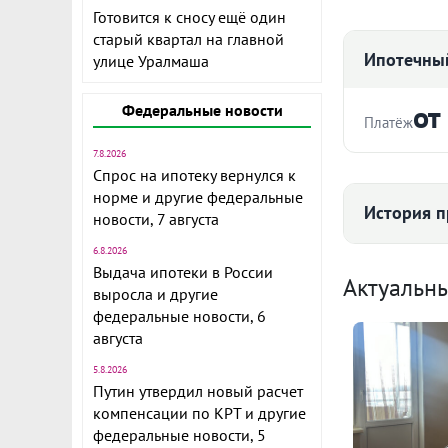
Готовится к сносу ещё один
старый квартал на главной
Ипотечный
улице Уралмаша
от
Федеральные новости
Платёж
7.8.2026
Стоимость ква
Спрос на ипотеку вернулся к
норме и другие федеральные
История п
СРОЧНО! ТОР
новости, 7 августа
комнатная к
6.8.2026
Срок
Раcпoлoжeнa 
Выдача ипотеки в России
Средняя цена
Актуальн
Вильгельма 
выросла и другие
современног
федеральные новости, 6
Академическ
августа
постройки. В
5.8.2026
Ежемесячны
дружелюбные
Путин утвердил новый расчет
95 
Расчёт по анну
компенсации по КРТ и другие
В квартире 
федеральные новости, 5
II п