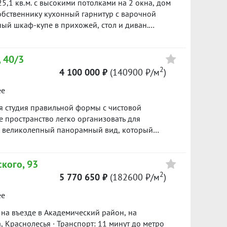
5,1 кв.м. с высокими потолками на 2 окна, дом
собственнику кухонный гарнитур с варочной
ый шкаф-купе в прихожей, стол и диван.
уктуpа в шаговой доступности: школa №133,
раженский парк, магазины, аптеки, кафе,
 40/3
втобусы, трамвай. Просмотры в любое удобное
асованию. Звоните и записывайтесь на
2
4 100 000 ₽
(140900 ₽/м
)
ее
ая студия правильной формы с чистовой
 пространство легко организовать для
я великолепный панорамный вид, который
Преимущества квартиры: правильная и
стовая отделка — можно сразу заехать или
кого, 93
ный вид из окна; современный жилой комплекс.
локаций Академического района; развитая
2
5 770 650 ₽
(182600 ₽/м
)
ады, магазины, кафе, аптеки и спортивные
ее
сть; просторная парковка для жителей и гостей.
ак для собственного проживания, так и для
 на въезде в Академический район, на
ьствием отвечу на все вопросы и организую
, Краснолесья · Транспорт: 11 минут до метро