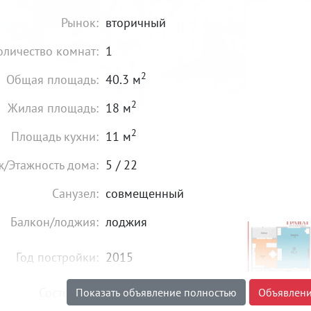
Рынок:
вторичный
оличество комнат:
1
2
Общая площадь:
40.3 м
2
Жилая площадь:
18 м
2
Площадь кухни:
11 м
ж/Этажность дома:
5 / 22
Санузел:
совмещенный
Балкон/лоджия:
лоджия
Год постройки:
2015
Состояние:
идеальное
Показать объявление полностью
Объявлени