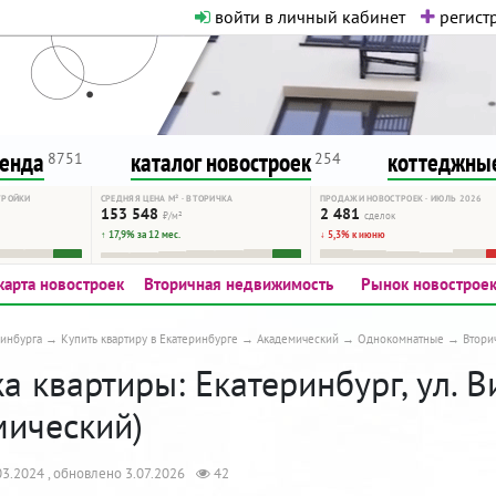
войти в личный кабинет
регистр
о нормальная. Никакого шок-конте
сурсу, как он помогает вам. Удач
ренда
каталог новостроек
коттеджные
8751
254
ТРОЙКИ
СРЕДНЯЯ ЦЕНА М² · ВТОРИЧКА
ПРОДАЖИ НОВОСТРОЕК · ИЮЛЬ 2026
153 548
2 481
₽/м²
сделок
↑ 17,9% за 12 мес.
↓ 5,3% к июню
карта новостроек
Вторичная недвижимость
Рынок новострое
инбурга
Купить квартиру в Екатеринбурге
Академический
Однокомнатные
Втори
 квартиры: Екатеринбург, ул. В
мический)
3.2024 , обновлено 3.07.2026
42