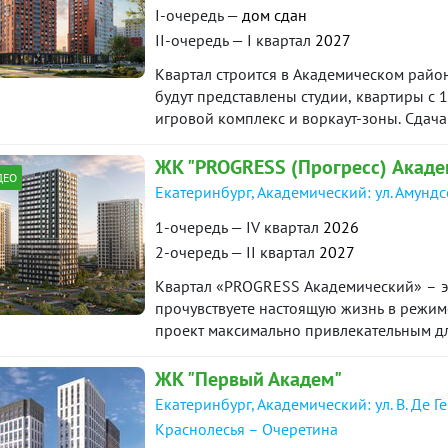
I-очередь —
дом сдан
II-очередь — I квартал
2027
Квартал строится в Академическом район
будут представлены студии, квартиры с 1
игровой комплекс и воркаут-зоны. Сдача
года.
ЖК "PROGRESS (Прогресс) Акаде
ДЕО
Екатеринбург, Академический: ул. Амунд
1-очередь — IV квартал
2026
2-очередь — II квартал
2027
Квартал «PROGRESS Академический» – эт
прочувствуете настоящую жизнь в режиме
проект максимально привлекательным для
пространств. Соседство с лесным массиво
уникальное экологически чистое окруже
ЖК "Первый Академ"
Екатеринбург, Академический: ул. В. Де Г
Краснолесья – Очеретина