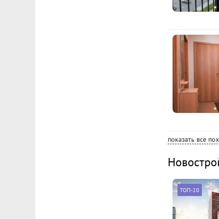
показать все по
Новостро
ТОП-20