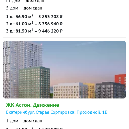
III-дом —
дом сдан
5-дом —
дом сдан
2
1 к.: 36.90 м
– 5 853 208 ₽
2
2 к.: 61.00 м
– 8 356 940 ₽
2
3 к.: 81.50 м
– 9 446 220 ₽
ЖК Астон. Движение
Екатеринбург, Старая Сортировка: Проходной, 1Б
1-дом —
дом сдан
2