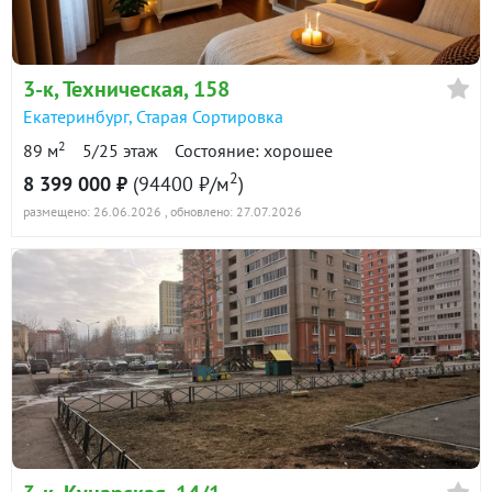
в продаже
137300 ₽/м²
Показать всю историю: 30 предложений →
3-к
, Техническая, 158
Екатеринбург
,
Старая Сортировка
2
89 м
5/25 этаж
Состояние: хорошее
2
8 399 000 ₽
(94400 ₽/м
)
размещено: 26.06.2026
, обновлено: 27.07.2026