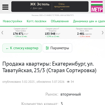
ЖК Эстель
Спец-
предложение
→
✓ Дом сдан
Реклама. ООО «СЗ ИНВЕСТСТРОЙ», ИНН 6678067973
Новостройки
Котт. посёлки
Объявления
Динамика цен и сдел
Средняя цена м²
Средняя цена м²
Продажи новостроек
Новостройки
Вторичка
Июль 2026
❮
❯
176 871
153 548
2 481
₽/м²
₽/м²
сделок
↑ 7,5% за 12 мес.
↑ 17,9% за 12 мес.
↓ 5,3% к июню
Параметры
← К списку квартир
Продажа квартиры: Екатеринбург, ул.
Таватуйская, 25/3 (Старая Сортировка)
опубликовано 3.02.2025 , обновлено 3.07.2026
34
Рынок:
вторичный
Количество комнат:
3