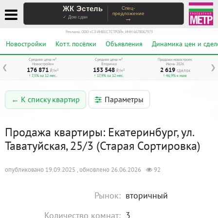
ЖК Эстель
Спец-
предложение
→
✓ Дом сдан
Реклама. ООО «СЗ ИНВЕСТСТРОЙ», ИНН 6678067973
Новостройки
Котт. посёлки
Объявления
Динамика цен и сдел
Средняя цена м²
Средняя цена м²
Продажи новостроек
Новостройки
Вторичка
Июнь 2026
❮
❯
176 871
153 548
2 619
₽/м²
₽/м²
сделок
↑ 7,5% за 12 мес.
↑ 17,9% за 12 мес.
↑ 46,9% к маю
Параметры
← К списку квартир
Продажа квартиры: Екатеринбург, ул.
Таватуйская, 25/3 (Старая Сортировка)
опубликовано 19.09.2025 , обновлено 26.06.2026
92
Рынок:
вторичный
Количество комнат:
3