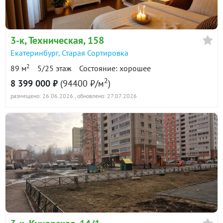
в продаже
137300 ₽/м²
Показать всю историю: 30 предложений →
3-к
, Техническая, 158
Екатеринбург
,
Старая Сортировка
2
89 м
5/25 этаж
Состояние: хорошее
2
8 399 000 ₽
(94400 ₽/м
)
размещено: 26.06.2026
, обновлено: 27.07.2026