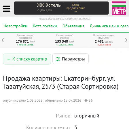
ЖК Эстель
Спец-
предложение
→
✓ Дом сдан
Реклама. ООО «СЗ ИНВЕСТСТРОЙ», ИНН 6678067973
Новостройки
Котт. посёлки
Объявления
Динамика цен и сдел
Средняя цена м²
Средняя цена м²
Продажи новостроек
Новостройки
Вторичка
Июль 2026
❮
❯
176 871
153 548
2 481
₽/м²
₽/м²
сделок
↑ 7,5% за 12 мес.
↑ 17,9% за 12 мес.
↓ 5,3% к июню
Параметры
← К списку квартир
Продажа квартиры: Екатеринбург, ул.
Таватуйская, 25/3 (Старая Сортировка)
опубликовано 1.05.2025 , обновлено 13.07.2026
56
Рынок:
вторичный
Количество комнат:
3