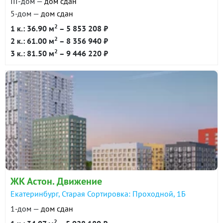
III-дом —
дом сдан
5-дом —
дом сдан
2
1 к.: 36.90 м
– 5 853 208 ₽
2
2 к.: 61.00 м
– 8 356 940 ₽
2
3 к.: 81.50 м
– 9 446 220 ₽
ЖК Астон. Движение
Екатеринбург, Старая Сортировка: Проходной, 1Б
1-дом —
дом сдан
2