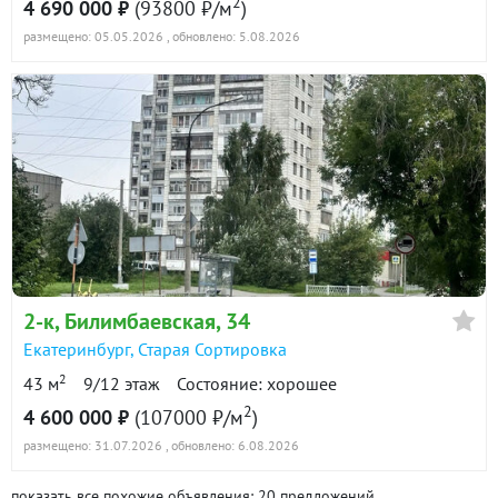
2
4 690 000 ₽
(93800 ₽/м
)
размещено: 05.05.2026
, обновлено: 5.08.2026
2-к
, Билимбаевская, 34
Екатеринбург
,
Старая Сортировка
2
43 м
9/12 этаж
Состояние: хорошее
2
4 600 000 ₽
(107000 ₽/м
)
размещено: 31.07.2026
, обновлено: 6.08.2026
показать все похожие объявления: 20 предложений