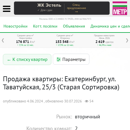
ЖК Эстель
Спец-
предложение
→
✓ Дом сдан
Реклама. ООО «СЗ ИНВЕСТСТРОЙ», ИНН 6678067973
Новостройки
Котт. посёлки
Объявления
Динамика цен и сдел
Средняя цена м²
Средняя цена м²
Продажи новостроек
Новостройки
Вторичка
Июнь 2026
❮
❯
176 871
153 548
2 619
₽/м²
₽/м²
сделок
↑ 7,5% за 12 мес.
↑ 17,9% за 12 мес.
↑ 46,9% к маю
Параметры
← К списку квартир
Продажа квартиры: Екатеринбург, ул.
Таватуйская, 25/3 (Старая Сортировка)
опубликовано 4.06.2024 , обновлено 30.07.2026
54
Рынок:
вторичный
Количество комнат:
2