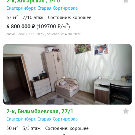
2-к
, Ангарская , 54 б
Екатеринбург
,
Старая Сортировка
2
62 м
7/10 этаж
Состояние: хорошее
2
6 800 000 ₽
(109700 ₽/м
)
размещено: 29.11.2025
, обновлено: 4.08.2026
2-к
, Билимбаевская, 27/1
Екатеринбург
,
Старая Сортировка
2
50 м
3/5 этаж
Состояние: хорошее