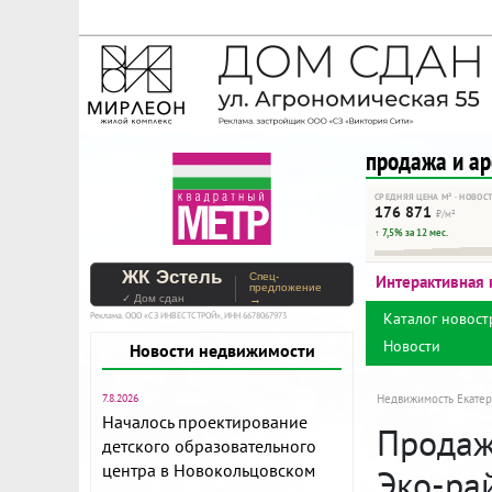
На Метре реклама - тольк
Помогайте независимому ре
продажа и а
СРЕДНЯЯ ЦЕНА М² · НОВОС
176 871
₽/м²
↑ 7,5% за 12 мес.
ЖК Эстель
Спец-
Интерактивная 
предложение
✓ Дом сдан
→
Каталог новост
Реклама. ООО «СЗ ИНВЕСТСТРОЙ», ИНН 6678067973
Новости
Новости недвижимости
7.8.2026
Недвижимость Екатер
Началось проектирование
Продажа
детского образовательного
центра в Новокольцовском
Эко-рай