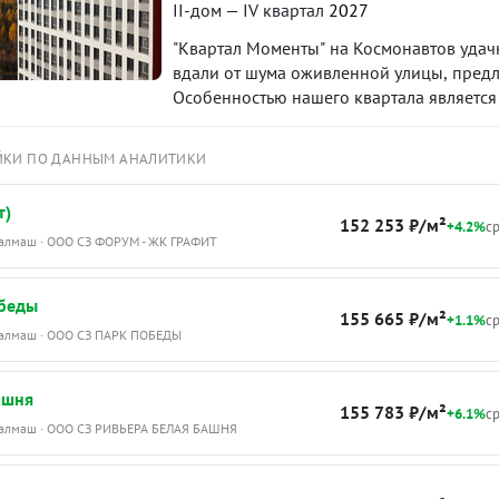
II-дом — IV квартал
2027
"Квартал Моменты" на Космонавтов удач
вдали от шума оживленной улицы, предл
Особенностью нашего квартала является
можжевельником и ирисами, создающий 
ЙКИ ПО ДАННЫМ АНАЛИТИКИ
т)
152 253 ₽/м²
+4.2%
ср
Уралмаш · ООО СЗ ФОРУМ - ЖК ГРАФИТ
беды
155 665 ₽/м²
+1.1%
ср
Уралмаш · ООО СЗ ПАРК ПОБЕДЫ
ашня
155 783 ₽/м²
+6.1%
ср
Уралмаш · ООО СЗ РИВЬЕРА БЕЛАЯ БАШНЯ