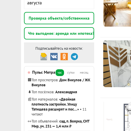
августа
Расчёт по анну
II п
Проверка объекта/собственника
К
Что выгоднее: аренда или ипотека?
1
Подписывайтесь на новости:
э
1
Пульс Метра
час
сутки
месяц
э
🏢
Топ просмотров:
Дом Викулов / ЖК
Викулов
1
🌲
Топ посёлков:
Александрия
э
📰
Топ материалов:
«Двойная
плотность застройки. Улицу
Татищева расширят и пос…»
• 11
читают
Показать вс
👀
Топ объявлений:
сад, п. Боярка, СНТ
Мир, уч. 231 — 1,4 млн ₽