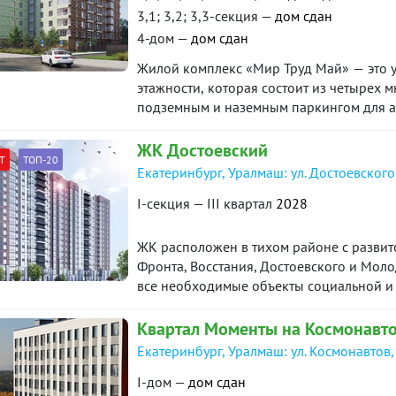
квартиры. ID объекта в нашей базе: 2188
3,1; 3,2; 3,3-секция —
дом сдан
4-дом —
дом сдан
Жилой комплекс «Мир Труд Май» — это у
этажности, которая состоит из четырех
подземным и наземным паркингом для а
ЖК Достоевский
Т
ТОП-20
Екатеринбург, Уралмаш: ул. Достоевского
I-секция — III квартал
2028
ЖК расположен в тихом районе с развит
Фронта, Восстания, Достоевского и Моло
все необходимые объекты социальной и 
минут на автомобиле. До станции метро 
общественном транспорте.
Квартал Моменты на Космонавт
Екатеринбург, Уралмаш: ул. Космонавтов,
I-дом —
дом сдан