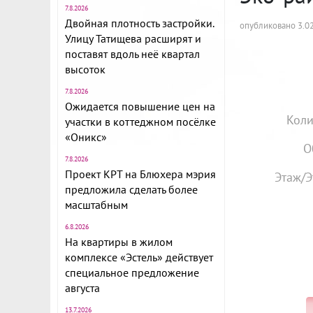
7.8.2026
Двойная плотность застройки.
опубликовано 3.02
Улицу Татищева расширят и
поставят вдоль неё квартал
высоток
7.8.2026
Ожидается повышение цен на
Коли
участки в коттеджном посёлке
«Оникс»
О
7.8.2026
Проект КРТ на Блюхера мэрия
Этаж/Э
предложила сделать более
масштабным
6.8.2026
На квартиры в жилом
комплексе «Эстель» действует
специальное предложение
августа
13.7.2026