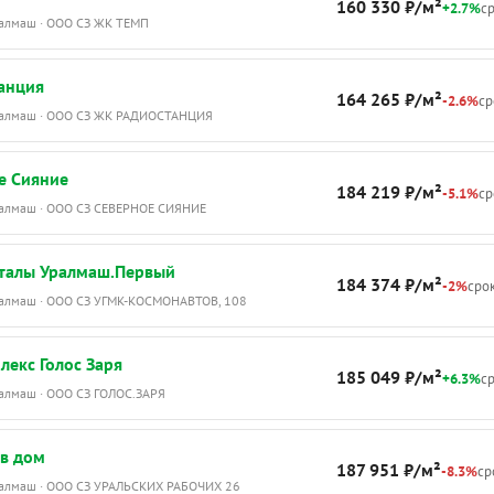
160 330 ₽/м²
+2.7%
ср
Уралмаш · ООО СЗ ЖК ТЕМП
анция
164 265 ₽/м²
-2.6%
ср
Уралмаш · ООО СЗ ЖК РАДИОСТАНЦИЯ
е Сияние
184 219 ₽/м²
-5.1%
ср
Уралмаш · ООО СЗ СЕВЕРНОЕ СИЯНИЕ
талы Уралмаш.Первый
184 374 ₽/м²
-2%
срок
Уралмаш · ООО СЗ УГМК-КОСМОНАВТОВ, 108
екс Голос Заря
185 049 ₽/м²
+6.3%
ср
ралмаш · ООО СЗ ГОЛОС.ЗАРЯ
в дом
187 951 ₽/м²
-8.3%
ср
Уралмаш · ООО СЗ УРАЛЬСКИХ РАБОЧИХ 26