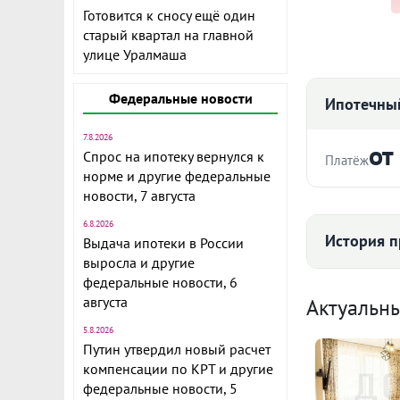
Готовится к сносу ещё один
старый квартал на главной
улице Уралмаша
Подробнее о
Федеральные новости
Ипотечный
7.8.2026
от
Спрос на ипотеку вернулся к
Платёж
норме и другие федеральные
новости, 7 августа
Стоимость ква
6.8.2026
История п
Выдача ипотеки в России
выросла и другие
федеральные новости, 6
Срок
Средняя цена
августа
Актуальн
5.8.2026
Путин утвердил новый расчет
компенсации по КРТ и другие
174
Ежемесячны
федеральные новости, 5