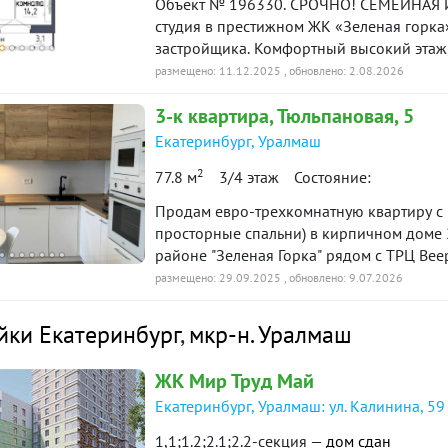
Объект № 196330. СРОЧНО! СЕМЕЙНАЯ ИПОТЕКА (ПВ
студия в престижном ЖК «Зеленая горка»
застройщика. Комфортный высокий этаж, 
в подарок! Дом очень теплый, установлены радиаторы отопления с терморегуляторами и
размещено: 11.12.2025
, обновлено: 2.08.2026
счетчиками на тепло, соответственно низкая квартплата. От
3-к
квартира
, Тюльпановая, 5
шаговой доступности метро Проспект Кос
Возможен обмен на Вашу квартиру. Подб
Екатеринбург
,
Уралмаш
Успевайте! ***Гарантийный сертификат «
2
77.8 м
3/4 этаж
Состояние:
подарок***
Продам евро-трехкомнатную квартиру с 
просторные спальни) в кирпичном доме 
районе "Зеленая Горка" рядом с ТРЦ Ве
прекрасная транспортная развязка, оста
размещено: 29.09.2025
, обновлено: 9.07.2026
станции метро Уралмаш, школа, дет. сад
выполнен качественный и современный р
йки Екатеринбург
,
мкр-н. Уралмаш
натяжные потолки, межкомнатные двери,
укомплектована мебелью и техникой: шк
ЖК Мир Труд Май
встроенной техникой:духовой шкаф, свч-
Екатеринбург, Уралмаш: ул. Калинина, 59
полновстраеваемая вытяжка, посудомоеч
юридически чистая: один собственник, 
1,1;1.2;2.1;2.2-секция —
дом сдан