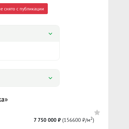
е снято с публикации
%
ка»
%
181 680 ₽/м²
2
7 750 000 ₽
(156600 ₽/м
)
Сумма кредита 3 724 000 ₽