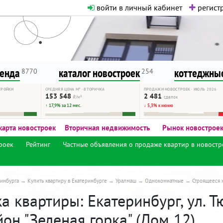
войти в личный кабинет
регистр
о нормальная. Никакого шок-конте
сурсу, как он помогает вам. Удач
ренда
каталог новостроек
коттеджные
8770
254
ТРОЙКИ
СРЕДНЯЯ ЦЕНА М² · ВТОРИЧКА
ПРОДАЖИ НОВОСТРОЕК · ИЮЛЬ 2026
153 548
2 481
₽/м²
сделок
↑ 17,9% за 12 мес.
↓ 5,3% к июню
карта новостроек
Вторичная недвижимость
Рынок новострое
роек
Рейтинг
Частные объявления о продаже квартир в новостр
инбурга
Купить квартиру в Екатеринбурге
Уралмаш
Однокомнатные
Строящееся 
 квартиры: Екатеринбург, ул. Тюл
он "Зеленая горка" (Дом 12)