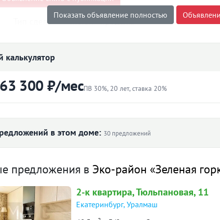
Показать объявление полностью
Объявлени
Тип сделки:
«чистая» продажа
 Эко-район «Зеленая горка»
 калькулятор
 63 300 ₽/мес
ПВ 30%, 20 лет, ставка 20%
ртиры
Первоначальный взнос
₽
редложений в этом доме:
30 предложений
Ставка
 ₽/м² по дому
ые предложения в
Эко-район «Зеленая гор
лет
2-к
квартира
, Тюльпановая, 11
178 711
 942
Екатеринбург
,
Уралмаш
63 300 ₽
й платёж
2