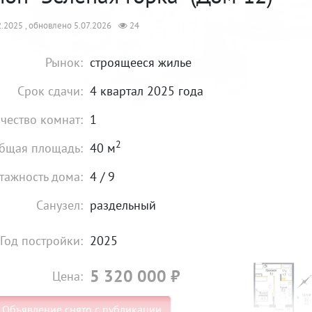
.2025 , обновлено 5.07.2026
24
Рынок:
строящееся жилье
Срок сдачи:
4 квартал 2025 года
чество комнат:
1
2
бщая площадь:
40 м
тажность дома:
4 / 9
Санузел:
раздельный
Год постройки:
2025
5 320 000
₽
Цена:
Объявление снято с публикации