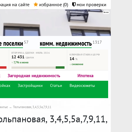
ация на сайте
избранное (
0
)
мои проверки
нта.
и!
 поселки
комм. недвижимость
57
1317
ВТОРИЧКА, СДЕЛКИ · ИЮЛЬ 2026
КЛЮЧЕВАЯ СТАВКА ЦБ РФ
12 431
сделок
14
%
↑ 7,7% к июню
↓ снижение
к
Загородная недвижимость
Ипотека
ойках
Застройщики
Статьи
Видеосюжеты
жилье
Тюльпановая, 3,4,5,5а,7,9,11
ьпановая, 3,4,5,5а,7,9,11,