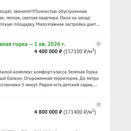
банке.
ходят, звоните!!!Полностью обустроенная
I пол. 2026
, теплая, светлая квартира. Окна на запад:
етскую площадку. Малоэтажная застройка дает
ода. Свежий воздух. Прописка
Цена
екрасная атмосфера теплоты, семейственности.
леная горка —
1 кв. 2026 г.
етильники.Стильная современная кухня с
9 300 000
 шкаф, свч, вытяжка, плита индукционная.
2
4 400 000 ₽
(157100 ₽/м
)
246700 ₽/м²
нная комната с мебелью - полностью остается!
ковочных мест. Своя котельная.Не высокие
5 750 000
Шикарный чистый подъезд с зоной ожидания. На
Жилой комплекс комфорт класса Зеленая Горка.
ая. Сквозной подъезд. Магазины, пункты выдачи
165700 ₽/м²
нный балкон. Огороженная территория. До метро
мощь в одобрении ипотеки! ID объекта в
становки 5 минут. Рядом есть детский садик,
 Изумрудный Бор, ЖК Радиостанция. ТЦ Веер
8 490 000
174000 ₽/м²
2
4 800 000 ₽
(171400 ₽/м
)