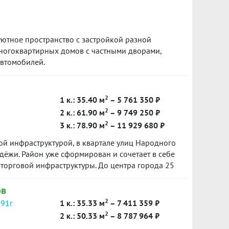
ютное пространство с застройкой разной
 многоквартирных домов с частными дворами,
втомобилей.
2
1 к.: 35.40 м
– 5 761 350 ₽
2
2 к.: 61.90 м
– 9 749 250 ₽
2
3 к.: 78.90 м
– 11 929 680 ₽
ой инфраструктурой, в квартале улиц Народного
дёжи. Район уже сформирован и сочетает в себе
торговой инфраструктуры. До центра города 25
Проспект Космонавтов около 10 минут на
ов
2
 91г
1 к.: 35.33 м
– 7 411 359 ₽
2
2 к.: 50.33 м
– 8 787 964 ₽