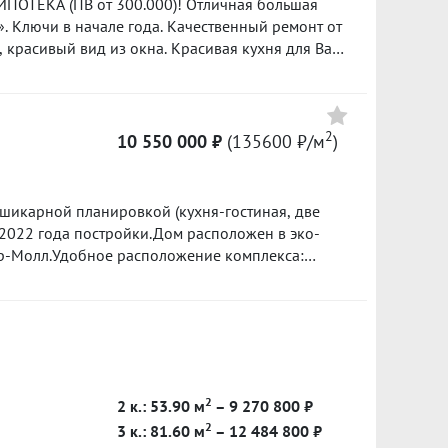
 от 300.000)! Отличная большая
. Ключи в начале года. Качественный ремонт от
красивый вид из окна. Красивая кухня для Вас
личное расположение: в
монавтов, соответственно вся инфраструктура.
ор ипотечной программы для Вас бесплатно.
2
10 550 000 ₽
(135600 ₽/м
)
Защита собственности» по данному объекту в
шикарной планировкой (кухня-гостиная, две
2022 года постройки.Дом расположен в эко-
ер-Молл.Удобное расположение комплекса:
новки автобусов, трамваем, удобно доехать до
, социальная инфраструктура.В квартире
емонт: на полу ламинат, обои под покраску,
 сан. узлы в кафеле. Квартира полностью
аф-купе в прихожей, кухонный гарнитур со
печь, холодильник, варочная поверхность,
2
2 к.: 53.90 м
– 9 270 800 ₽
ная машина (состояние - новое)!!!Квартира
2
быстрый выход на сделку и освобождение
3 к.: 81.60 м
– 12 484 800 ₽