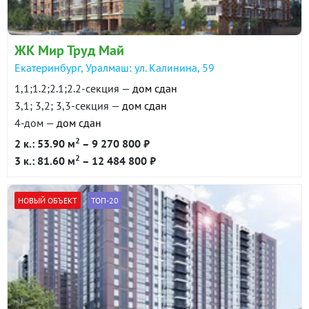
ЖК Мир Труд Май
Екатеринбург, Уралмаш: ул. Калинина, 59
1,1;1.2;2.1;2.2-секция —
дом сдан
3,1; 3,2; 3,3-секция —
дом сдан
4-дом —
дом сдан
2
2 к.: 53.90 м
– 9 270 800 ₽
2
3 к.: 81.60 м
– 12 484 800 ₽
НОВЫЙ ОБЪЕКТ
ТОП-20