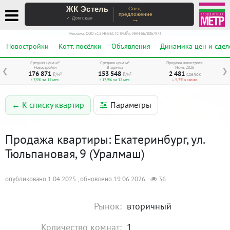
ЖК Эстель
Спец-
предложение
→
✓ Дом сдан
Реклама. ООО «СЗ ИНВЕСТСТРОЙ», ИНН 6678067973
Новостройки
Котт. посёлки
Объявления
Динамика цен и сдел
Средняя цена м²
Средняя цена м²
Продажи новостроек
Новостройки
Вторичка
Июль 2026
❮
❯
176 871
153 548
2 481
₽/м²
₽/м²
сделок
↑ 7,5% за 12 мес.
↑ 17,9% за 12 мес.
↓ 5,3% к июню
Параметры
← К списку квартир
Продажа квартиры: Екатеринбург, ул.
Тюльпановая, 9 (Уралмаш)
опубликовано 1.04.2025 , обновлено 19.06.2026
36
Рынок:
вторичный
Количество комнат:
1