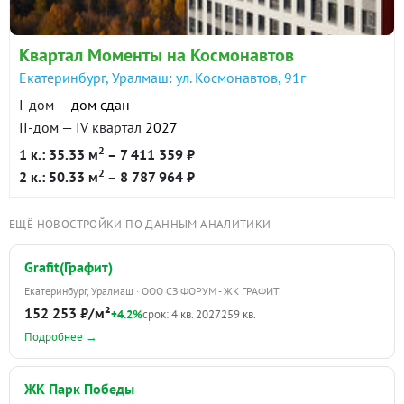
Квартал Моменты на Космонавтов
Екатеринбург, Уралмаш: ул. Космонавтов, 91г
I-дом —
дом сдан
II-дом — IV квартал
2027
2
1 к.: 35.33 м
– 7 411 359 ₽
2
2 к.: 50.33 м
– 8 787 964 ₽
ЕЩЁ НОВОСТРОЙКИ ПО ДАННЫМ АНАЛИТИКИ
Grafit(Графит)
Екатеринбург, Уралмаш · ООО СЗ ФОРУМ - ЖК ГРАФИТ
152 253 ₽/м²
+4.2%
срок: 4 кв. 2027
259 кв.
Подробнее →
ЖК Парк Победы