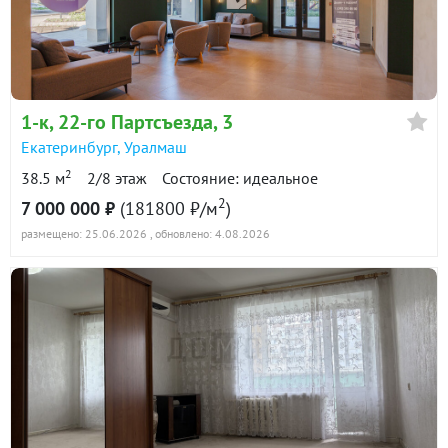
1-к
, 22-го Партсъезда, 3
Екатеринбург
,
Уралмаш
2
38.5 м
2/8 этаж
Состояние: идеальное
2
7 000 000 ₽
(181800 ₽/м
)
размещено: 25.06.2026
, обновлено: 4.08.2026