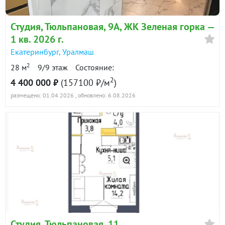
в продаже
174000 ₽/м²
Студия, Тюльпановая, 9А, ЖК Зеленая горка —
Показать всю историю: 30 предложений →
1 кв. 2026 г.
Екатеринбург
,
Уралмаш
2
28 м
9/9 этаж
Состояние:
2
4 400 000 ₽
(157100 ₽/м
)
размещено: 01.04.2026
, обновлено: 6.08.2026
Студия, Тюльпановая, 11