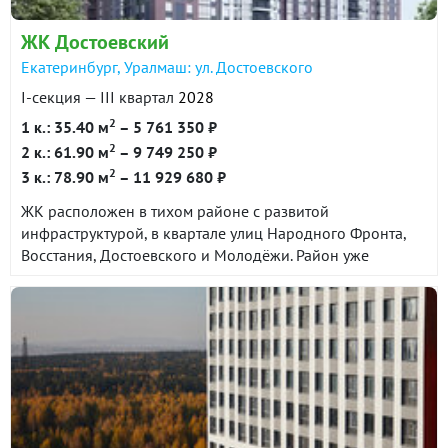
ЖК Достоевский
Екатеринбург, Уралмаш: ул. Достоевского
I-секция — III квартал
2028
2
1 к.: 35.40 м
– 5 761 350 ₽
2
2 к.: 61.90 м
– 9 749 250 ₽
2
3 к.: 78.90 м
– 11 929 680 ₽
ЖК расположен в тихом районе с развитой
инфраструктурой, в квартале улиц Народного Фронта,
Восстания, Достоевского и Молодёжи. Район уже
сформирован и сочетает в себе все необходимые
объекты социальной и торговой инфраструктуры. До
центра города 25 минут на автомобиле. До станции
метро Проспект Космонавтов около 10 минут на
общественном транспорте.