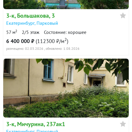
в продаже
116700 ₽/м²
3-к
, Большакова, 3
Показать всю историю: 9 предложений →
Екатеринбург
,
Парковый
2
57 м
2/5 этаж
Состояние: хорошее
2
6 400 000 ₽
(112300 ₽/м
)
размещено: 02.03.2026
, обновлено: 1.08.2026
3-к
, Мичурина, 237ак1
Екатеринбург
,
Парковый