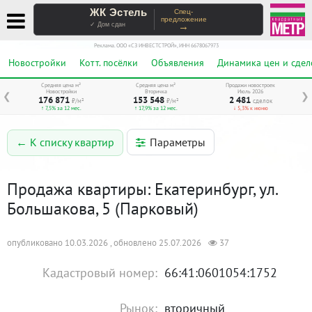
ЖК Эстель
Спец-
предложение
→
✓ Дом сдан
Реклама. ООО «СЗ ИНВЕСТСТРОЙ», ИНН 6678067973
Новостройки
Котт. посёлки
Объявления
Динамика цен и сдел
Средняя цена м²
Средняя цена м²
Продажи новостроек
Новостройки
Вторичка
Июль 2026
❮
❯
176 871
153 548
2 481
₽/м²
₽/м²
сделок
↑ 7,5% за 12 мес.
↑ 17,9% за 12 мес.
↓ 5,3% к июню
Параметры
← К списку квартир
Продажа квартиры: Екатеринбург, ул.
Большакова, 5 (Парковый)
опубликовано 10.03.2026 , обновлено 25.07.2026
37
Кадастровый номер:
66:41:0601054:1752
Рынок:
вторичный