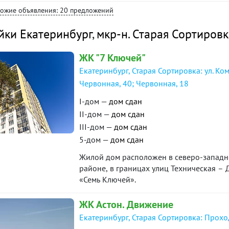
дворе зелень, организованная парковка
хожие объявления: 20 предложений
122. В то же время, расположившись в глубине тихого квартала в отдалении от проезжей
части, дом обеспечен естественной защи
йки Екатеринбург
,
мкр-н. Старая Сортировк
развитой инфраструктурой: рядом детские сады, школы, остановки общественного
транспорта, магазины, парки, ТРЦ. В пе
ЖК "7 Ключей"
общественного транспорта. Документы г
Ипотечной программе или с использован
Екатеринбург, Старая Сортировка: ул. Ко
предварительной договоренности. Ждем
Червонная, 40; Червонная, 18
I-дом —
дом сдан
II-дом —
дом сдан
III-дом —
дом сдан
5-дом —
дом сдан
Жилой дом расположен в северо-западно
районе, в границах улиц Техническая –
«Семь Ключей».
ЖК Астон. Движение
Екатеринбург, Старая Сортировка: Прохо