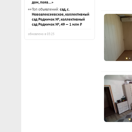
дом, появ…»
👀
Топ объявлений:
сад, с.
Новоалексеевское, коллективный
сад Родничок №, коллективный
сад Родничок №, 49 — 1 млн ₽
обновлено в 03:25