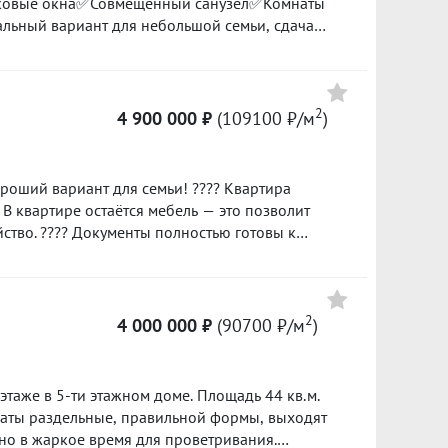
ковые окна✅Совмещенный санузел✅Комнаты
ьный вариант для небольшой семьи, сдача
пности: ✅Детские сады и
Цена
аптеки, торговые центры✅Трамвайная и
нская Слобода✅Удобный выезд на Серовский
3 400 000
2
4 900 000 ₽
(109100 ₽/м
)
120100 ₽/м²
сем договоримся ID объекта в нашей базе: 17537
3 750 000
роший вариант для семьи! ???? Квартира
85200 ₽/м²
? В квартире остаётся мебель — это позволит
йство. ???? Документы полностью готовы к
???? Район со сложившейся инфраструктурой —
2 629 000
 №
92600 ₽/м²
о для семей с детьми; магазины и супермаркеты
сё нужное всегда под рукой; остановки
2
4 000 000 ₽
(90700 ₽/м
)
аться в любую часть города; поликлиники и
ровье; зелёные зоны и места для прогулок —
этаже в 5-ти этажном доме. Площадь 44 кв.м.
 хочет вложить силы в создание своего
аты раздельные, правильной формы, выходят
собственные идеи по обустройству. ???? Звоните
но в жаркое время для проветривания.