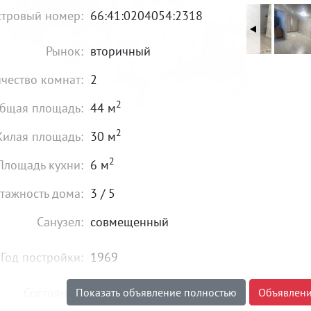
стровый номер:
66:41:0204054:2318
Рынок:
вторичный
чество комнат:
2
2
бщая площадь:
44 м
2
илая площадь:
30 м
2
Площадь кухни:
6 м
тажность дома:
3 / 5
Санузел:
совмещенный
Год постройки:
1969
Состояние:
хорошее
Показать объявление полностью
Объявлени