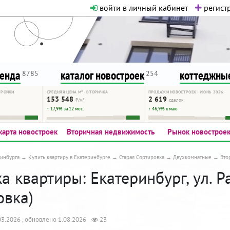
войти в личный кабинет
регистр
о нормальная. Никакого шок-конте
сурсу, как он помогает вам. Удач
ренда
каталог новостроек
коттеджные
8785
254
ТРОЙКИ
СРЕДНЯЯ ЦЕНА М² · ВТОРИЧКА
ПРОДАЖИ НОВОСТРОЕК · ИЮНЬ 2026
153 548
2 619
₽/м²
сделок
↑ 17,9% за 12 мес.
↑ 46,9% к маю
карта новостроек
Вторичная недвижимость
Рынок новострое
инбурга
Купить квартиру в Екатеринбурге
Старая Сортировка
Двухкомнатные
Вто
 квартиры: Екатеринбург, ул. Ра
овка)
3.2026 , обновлено 1.08.2026
23