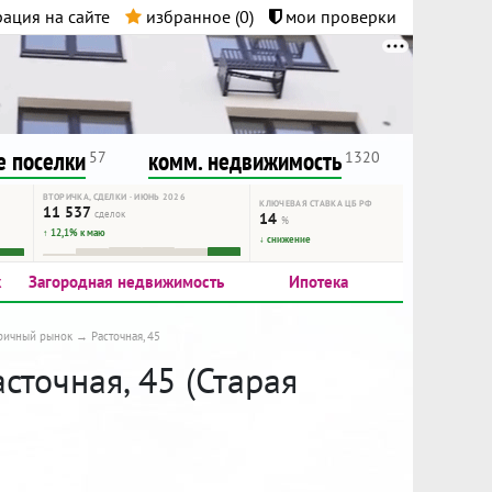
ация на сайте
избранное (
0
)
мои проверки
нта.
и!
 поселки
комм. недвижимость
57
1320
ВТОРИЧКА, СДЕЛКИ · ИЮНЬ 2026
КЛЮЧЕВАЯ СТАВКА ЦБ РФ
11 537
сделок
14
%
↑ 12,1% к маю
↓ снижение
к
Загородная недвижимость
Ипотека
ричный рынок
Расточная, 45
сточная, 45 (Старая