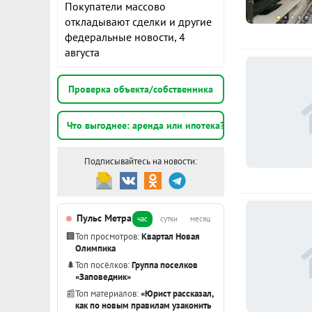
· Школа и де
Покупатели массово
· Детская пл
откладывают сделки и другие
К
федеральные новости, 4
· Магазины и
августа
· Поликлини
1
Хорошая тра
э
Проверка объекта/собственника
общественног
ходьбы.
***Гарантийн
Что выгоднее: аренда или ипотека?
2
данному объе
Подписывайтесь на новости:
1
э
Пульс Метра
час
сутки
месяц
Показать вс
🏢
Топ просмотров:
Квартал Новая
Олимпика
🌲
Топ посёлков:
Группа поселков
«Заповедник»
📰
Топ материалов:
«Юрист рассказал,
как по новым правилам узаконить