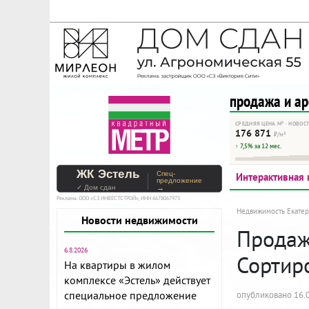
На Метре реклама - тольк
Помогайте независимому ре
продажа и а
СРЕДНЯЯ ЦЕНА М² · НОВОС
176 871
₽/м²
↑ 7,5% за 12 мес.
ЖК Эстель
Спец-
Интерактивная 
предложение
✓ Дом сдан
→
Реклама. ООО «СЗ ИНВЕСТСТРОЙ», ИНН 6678067973
Недвижимость Екатер
Новости недвижимости
Продажа
6.8.2026
Сортир
На квартиры в жилом
комплексе «Эстель» действует
специальное предложение
опубликовано 16.0