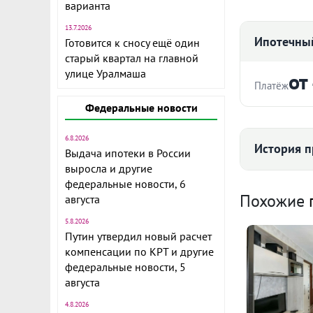
варианта
13.7.2026
Ипотечный
Готовится к сносу ещё один
старый квартал на главной
улице Уралмаша
от
Платёж
Федеральные новости
Стоимость ква
6.8.2026
История п
Объект № 19
Выдача ипотеки в России
квартира в р
выросла и другие
Срок
и готова к 
федеральные новости, 6
Средняя цена
Похожие
августа
В квартире с
можете въеха
5.8.2026
капитальные
Путин утвердил новый расчет
компенсации по КРТ и другие
Район с разв
Ежемесячны
федеральные новости, 5
70 
В шаговой до
августа
Расчёт по анну
жизни:
4.8.2026
I по