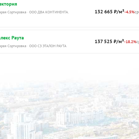
ектория
132 665 ₽/м²
-4.5%
ср
тарая Сортировка · ООО ДВА КОНТИНЕНТА.
лекс Раута
137 525 ₽/м²
-18.2%
с
тарая Сортировка · ООО СЗ ЭТАЛОН РАУТА