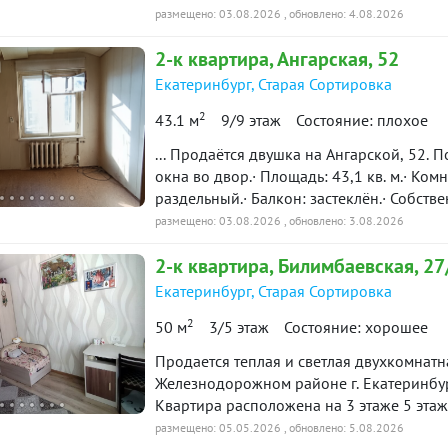
или пишите — с радостью отвечу на все 
Установлены приборы учета ХВС, ГВС, эл
размещено: 03.08.2026
, обновлено: 4.08.2026
базе: 7731
Звукоизоляция хорошая. На этаже мало квартир. РАЙОН: Желе
2-к
квартира
, Ангарская, 52
Сортировка. До центра легко добраться 
ЕКАД и Серовский тракт. Район развит –
Екатеринбург
,
Старая Сортировка
много магазинов, три детских сада и школа, магазины, кафе. Район спокойный, з
2
43.1 м
9/9 этаж
Состояние: плохое
ЮРИДИЧЕСКАЯ ЧИСТОТА: Обременений нет
10648
... Продаётся двушка на Ангарской, 52. 
окна во двор.· Площадь: 43,1 кв. м.· Комн
раздельный.· Балкон: застеклён.· Собстве
ремонта — отличная возможность сделать
размещено: 03.08.2026
, обновлено: 3.08.2026
школы, сады, магазины рядом.Цена обс
2-к
квартира
, Билимбаевская, 27
торг. Звоните, договоримся! ID объекта 
Екатеринбург
,
Старая Сортировка
2
50 м
3/5 этаж
Состояние: хорошее
Продается теплая и светлая двухкомнатн
Железнодорожном районе г. Екатеринбург
Квартира расположена на 3 этаже 5 эта
кв.м.. Санузел раздельный, балкон, входная сейф-дверь. Окна на разные стороны. Во
размещено: 05.05.2026
, обновлено: 5.08.2026