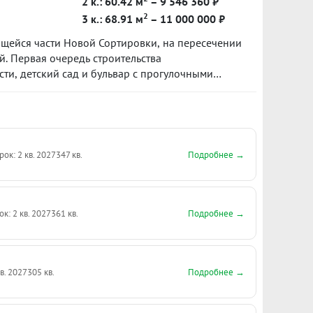
2 к.: 60.42 м
– 9 546 360 ₽
2
3 к.: 68.91 м
– 11 000 000 ₽
щейся части Новой Сортировки, на пересечении
. Первая очередь строительства
ти, детский сад и бульвар с прогулочными
а Пехотинцев получит логичное продолжение в
ы с актуальными общественными
и для отдыха и детских игр.
Подробнее →
рок: 2 кв. 2027
347 кв.
Подробнее →
ок: 2 кв. 2027
361 кв.
Подробнее →
кв. 2027
305 кв.