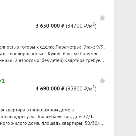
вопросы и организую показ! ID объекта в нашей
ектроэнергии. ДОМ: панельный, очень теплый.
знодорожный,
на машине за 15-20 минут. Удобный выезд на
 очень хорошая инфраструктура. Рядом с домом
2
3 650 000 ₽
(84700 ₽/м
)
еленый.
. Документы готовы. ID объекта в нашей базе:
Полностью готовы к сделке.Параметры:· Этаж: 9/9,
аты: изолированные.· Кухня: 6 кв. м.· Санузел:
нники: 2 взрослых (без детей).Квартира требует
 ремонт на свой вкус. Инфраструктура развита:
уждаема. Реальным покупателям — реальный
/1
в нашей базе: 7454
2
4 690 000 ₽
(93800 ₽/м
)
ая квартира в пятиэтажном доме в
а по адресу: ул. Билимбаевская, дом 27/1.
жного жилого дома, площадь квартиры: 50/30/8