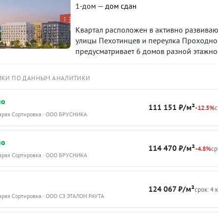
1-дом —
дом сдан
Квартал расположен в активно развиваю
улицы Пехотинцев и переулка Проходной
предусматривает 6 домов разной этажнос
аллеями в окружении зелени. Сама улиц
виде большой торгово-прогулочной зон
ЙКИ ПО ДАННЫМ АНАЛИТИКИ
пространствами, скверами и кафе, местам
по
111 151 ₽/м²
-12.5%
с
тарая Сортировка · ООО БРУСНИКА
по
114 470 ₽/м²
-4.8%
ср
тарая Сортировка · ООО БРУСНИКА
124 067 ₽/м²
срок: 4 
тарая Сортировка · ООО СЗ ЭТАЛОН РАУТА