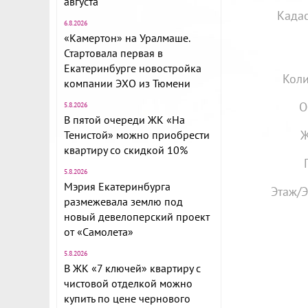
августа
Када
6.8.2026
«Камертон» на Уралмаше.
Стартовала первая в
Екатеринбурге новостройка
Коли
компании ЭХО из Тюмени
О
5.8.2026
В пятой очереди ЖК «На
Ж
Тенистой» можно приобрести
квартиру со скидкой 10%
5.8.2026
Мэрия Екатеринбурга
Этаж/Э
размежевала землю под
новый девелоперский проект
от «Самолета»
5.8.2026
В ЖК «7 ключей» квартиру с
чистовой отделкой можно
купить по цене чернового