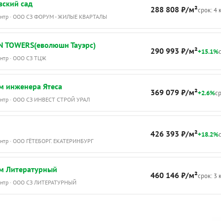
вский сад
288 808 ₽/м²
срок: 4 
Центр · ООО СЗ ФОРУМ - ЖИЛЫЕ КВАРТАЛЫ
N TOWERS(еволюшн Тауэрс)
290 993 ₽/м²
+15.1%
с
ентр · ООО СЗ ТЦЖ
м инженера Ятеса
369 079 ₽/м²
+2.6%
ср
Центр · ООО СЗ ИНВЕСТ СТРОЙ УРАЛ
426 393 ₽/м²
+18.2%
с
ентр · ООО ГЁТЕБОРГ. ЕКАТЕРИНБУРГ
м Литературный
460 146 ₽/м²
срок: 3 
Центр · ООО СЗ ЛИТЕРАТУРНЫЙ