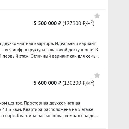
о и Гринвича. Вся инфраструктура рядом.Один
Приходите на просмотр, вам понравится! ID
2
5 500 000 ₽
(127900 ₽/м
)
 двухкомнатная квартира. Идеальный вариант
 — вся инфраструктура в шаговой доступности. В
Гарантийный сертификат «Защита собственности»
2
5 600 000 ₽
(130200 ₽/м
)
ная двухкомнатная
комнаты на две
е