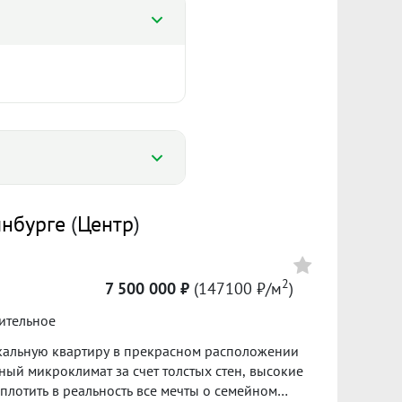
%
Цена
инбурге
(
Центр
)
%
4 380 000
2
80700 ₽/м²
7 500 000 ₽
(147100 ₽/м
)
Сумма кредита 4 689 300 ₽
ительное
банке.
икальную квартиру в прекрасном расположении
плотить в реальность все мечты о семейном