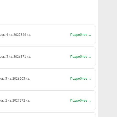
тного проживания. Локация дома шикарная!.
екта в нашей базе: 804
Подробнее →
рок: 4 кв. 2027
326 кв.
Подробнее →
рок: 3 кв. 2026
871 кв.
Подробнее →
ок: 3 кв. 2026
203 кв.
Подробнее →
ок: 2 кв. 2027
272 кв.