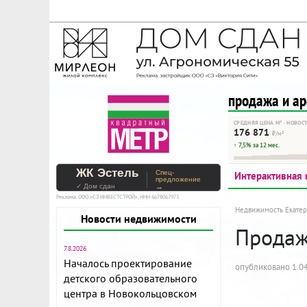
На Метре реклама - тольк
Помогайте независимому ре
продажа и а
СРЕДНЯЯ ЦЕНА М² · НОВОС
176 871
₽/м²
↑ 7,5% за 12 мес.
ЖК Эстель
Спец-
Интерактивная 
предложение
✓ Дом сдан
→
Реклама. ООО «СЗ ИНВЕСТСТРОЙ», ИНН 6678067973
Недвижимость Екатер
Новости недвижимости
Продажа
7.8.2026
Началось проектирование
опубликовано 1.04
детского образовательного
центра в Новокольцовском