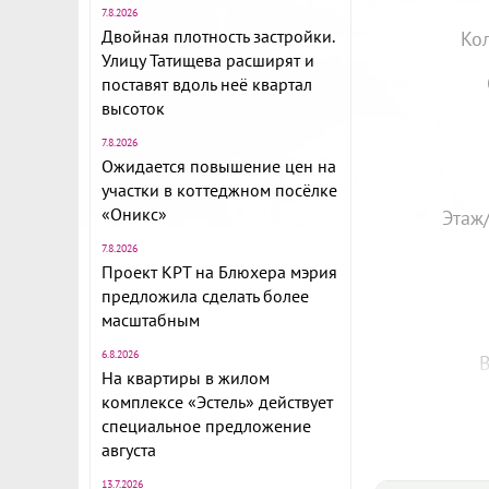
7.8.2026
Двойная плотность застройки.
Ко
Улицу Татищева расширят и
поставят вдоль неё квартал
высоток
7.8.2026
Ожидается повышение цен на
участки в коттеджном посёлке
«Оникс»
Этаж
7.8.2026
Проект КРТ на Блюхера мэрия
предложила сделать более
масштабным
6.8.2026
В
На квартиры в жилом
комплексе «Эстель» действует
специальное предложение
августа
13.7.2026