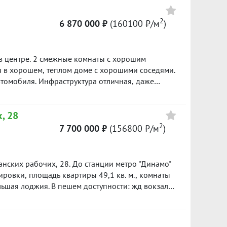
раструктурой: в
2
6 870 000 ₽
(160100 ₽/м
)
Магнит), аптеки, школа и детский сад,
в центре. 2 смежные комнаты с хорошим
твенности» по данному объекту в подарок***
я в хорошем, теплом доме с хорошими соседями.
втомобиля. Инфраструктура отличная, даже
 нашей базе: 10605
, 28
2
7 700 000 ₽
(156800 ₽/м
)
панских рабочих, 28. До станции метро "Динамо"
ровки, площадь квартиры 49,1 кв. м., комнаты
ьшая лоджия. В пешем доступности: жд вокзал,
Школа № 208, две гимназии, 4 детских сада.
асположена на 1 этаже. Взрослая поликлиника в
 киноконцертный зал Космос, ТЮЗ, набережная