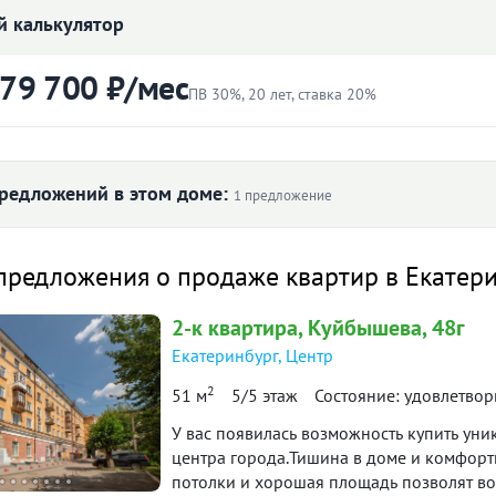
 калькулятор
6 699 000
₽
Цена:
 79 700 ₽/мес
Объявление снято с публикации
ПВ 30%, 20 лет, ставка 20%
Тип сделки:
«чистая» продажа
ртиры
Первоначальный взнос
Ипотека:
Возможна
₽
редложений в этом доме:
1 предложение
амечательная двухкомнатная квартира в
Ставка
 микрорайоне. Отлично подойдет для
вартира
Снято с публикации
Срок
предложения о продаже квартир в Екатер
лет
 проживания или сдачи в аренду (очень
ный микрорайон!). Кирпичный дом -
-к квартира · 54.3 м² · 5/5
90 дн.
2-к
квартира
, Куйбышева, 48г
3 ноября 2020
ла и звукоизоляции.
таж
в продаже
Екатеринбург
,
Центр
79 700 ₽
й платёж
2
роший ремонт: пластиковые
51 м
5/5 этаж
Состояние: удовлетвор
итетной формуле и является ориентировочным. Точную ставку и условия уточняйте в 
, натяжной потолок, ламинат на полу,
У вас появилась возможность купить ун
диаторы отопления, в санузле
центра города.Тишина в доме и комфортный микроклимат за счет толстых стен, высокие
 и плитка. В спальне оборудована
потолки и хорошая площадь позволят во