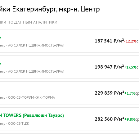
и все остальное, что нужно для комфор
йки Екатеринбург
,
мкр-н. Центр
Документы готовы к сделке. Торг. ID объ
ЙКИ ПО ДАННЫМ АНАЛИТИКИ
6
187 541 ₽/м²
-12.2%
с
Центр · АО СЗ ЛСР. НЕДВИЖИМОСТЬ-УРАЛ
6
198 947 ₽/м²
+17.5%
с
Центр · АО СЗ ЛСР. НЕДВИЖИМОСТЬ-УРАЛ
229 859 ₽/м²
+1.7%
ср
Центр · ООО СЗ ФОРУМ - ЖК ФОРМА
N TOWERS (Революшн Тауэрс)
282 560 ₽/м²
+9.8%
ср
ентр · ООО СЗ ТЦЖ