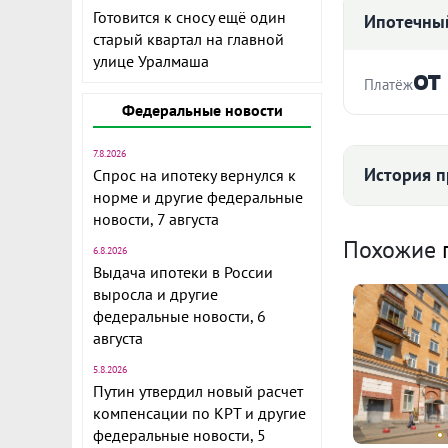
Готовится к сносу ещё один
Ипотечный
старый квартал на главной
улице Уралмаша
от
Платёж
Федеральные новости
Стоимость ква
7.8.2026
История п
Спрос на ипотеку вернулся к
норме и другие федеральные
Продается з
новости, 7 августа
Срок
Центральном
К
Похожие
6.8.2026
собственного
Выдача ипотеки в России
востребован
3
выросла и другие
гарантия теп
э
федеральные новости, 6
августа
Ежемесячны
Выполнен хо
5.8.2026
Расчёт по анну
стеклопакеты
Путин утвердил новый расчет
поменяны ра
компенсации по КРТ и другие
керамогранит
федеральные новости, 5