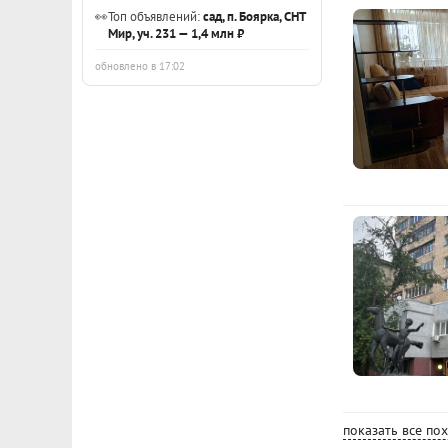
вас время.
👀
Топ объявлений:
сад, п. Боярка, СНТ
ID объекта в
Мир, уч. 231 — 1,4 млн ₽
обновлено в 17:02
показать все по