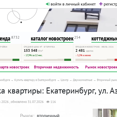
войти в личный кабинет
регистр
о нормальная. Никакого шок-конте
сурсу, как он помогает вам. Удач
ренда
каталог новостроек
коттеджные
8732
254
ТРОЙКИ
СРЕДНЯЯ ЦЕНА М² · ВТОРИЧКА
ПРОДАЖИ НОВОСТРОЕК · ИЮЛЬ 2026
153 548
2 481
₽/м²
сделок
↑ 17,9% за 12 мес.
↓ 5,3% к июню
карта новостроек
Вторичная недвижимость
Рынок новострое
инбурга
Купить квартиру в Екатеринбурге
Центр
Двухкомнатные
Вторичный рын
 квартиры: Екатеринбург, ул. Аз
.2026 , обновлено 31.07.2026
116
Рынок:
вторичный