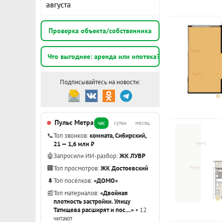
гардеробная 
августа
кухонный гар
Проверка объекта/собственника
Чистый подъе
Во дворе все
Что выгоднее: аренда или ипотека?
Очень развит
детские сады
Подписывайтесь на новости:
различные с
В шаговой д
прогулок и о
Пульс Метра
час
сутки
месяц
доступность 
📞
Топ звонков:
комната, Сибирский,
общественно
21 — 1,6 млн ₽
🤖
Запросили ИИ-разбор:
ЖК ЛУВР
ДО СТАНЦИЙ
🏢
Топ просмотров:
ЖК Достоевский
МИНУТ ПЕШКО
🌲
Топ посёлков:
«ДОМО»
обременений
📰
Топ материалов:
«Двойная
плотность застройки. Улицу
Возможна ип
Татищева расширят и пос…»
• 12
читают