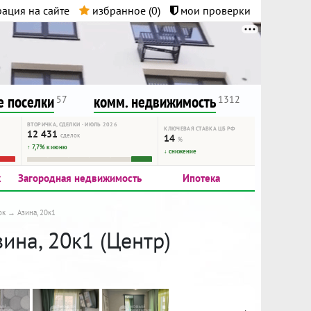
ация на сайте
избранное (
0
)
мои проверки
нта.
и!
 поселки
комм. недвижимость
57
1312
ВТОРИЧКА, СДЕЛКИ · ИЮЛЬ 2026
КЛЮЧЕВАЯ СТАВКА ЦБ РФ
12 431
сделок
14
%
↑ 7,7% к июню
↓ снижение
к
Загородная недвижимость
Ипотека
ок
Азина, 20к1
ина, 20к1 (Центр)