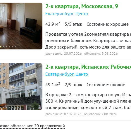
2-к
квартира
, Московская, 9
установлены счетчики ХВС,ГВС. Квартира оборудована всем необходимым для
 нашей базе: 12429
проживания. Чистый подъезд, приличные соседи. Район с развитой инф
Екатеринбург
,
Центр
пешей доступности магазины (Пятёрочка/
2
42.9 м
5/5 этаж
Состояние: хорошее
поликлиника. Документы готовы к сделке, один взрослый собственник, без обременений
и долгов. Показ в удобное для Вас время, по предварительной договоренности.
Продается уютная 2комнатная квартира 
***Гарантийный сертификат «Защита собс
ремонтом и балконом. Квартирка светла
Двор закрытый, есть место для вашего а
поликлиника рядом. ID объекта в
размещено: 25.07.2026
, обновлено: 3.08.2026
2-к
квартира
, Испанских Рабочих
Екатеринбург
,
Центр
2
49.1 м
2/9 этаж
Состояние: плохое
В продаже 2 - комн. квартира по ул . Ис
500 м. Кирпичный дом улучшенной плани
изолированные, комфортный 2 этаж, бол
банки, почта, общественный транспорт. 
размещено: 07.07.2026
, обновлено: 7.08.2026
Детская государственная поликлиника р
хожие объявления: 20 предложений
доме напротив. Спорткомплекс Динамо,