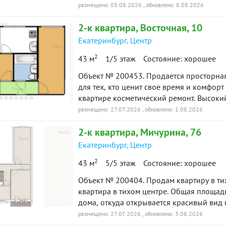
комната. В подарок покупателю остается
уюте. Удачная и грамотно продуманная планировка.Тихий двор в самом центре города -
размещено: 03.08.2026
, обновлено: 8.08.2026
рукой подать до УГМК- Арены, Высоцког
нитур и навесная тумба в гостиной.
2-к
квартира
, Восточная, 10
собственник, квартира без обременений.
зд после ремонта, благополучные соседи.
объекта в нашей базе: 17434
Екатеринбург
,
Центр
гда есть место для парковки автомобиля.
2
43 м
1/5 этаж
Состояние: хорошее
ая инфраструктура центрального района:
 (один прямо под окном), школы,
Объект № 200453. Продается просторная
для тех, кто ценит свое время и комфорт
етевые магазины.
квартире косметический ремонт. Высокий первый этаж. Отличный вариант как для семьи,
оступности парк Харитоновский сад для
так и для инвестиций . Звоните в любое время, покажу в удобное для вас время.
размещено: 27.07.2026
, обновлено: 1.08.2026
Реальным покупателям торг уместен. ***
тдыха. Отличная транспортная
2-к
квартира
, Мичурина, 76
по данному объекту в подарок***
в любой район города. Рядом остановки
Екатеринбург
,
Центр
го транспорта.
2
43 м
5/5 этаж
Состояние: хорошее
 МЕТРО ДИНАМО И УРАЛЬСКАЯ 10
М. Один взрослый собственник. Без
Объект № 200404. Продам квартиру в тихом центре. Простор
квартира в тихом центре. Общая площадь 43,3 кв.м. Квартира расположена на 5 этаже
.
дома, откуда открывается красивый вид на парк. Квартира распашонка, 
отека. Звоните, покажем в удобное для
стороны (во двор и на парк). Тихий двор. В квартире установлены: Качественны
размещено: 27.07.2026
, обновлено: 3.08.2026
деревянные стеклопакеты (хорошо держат тепло и тишину). Поменяны стояки и