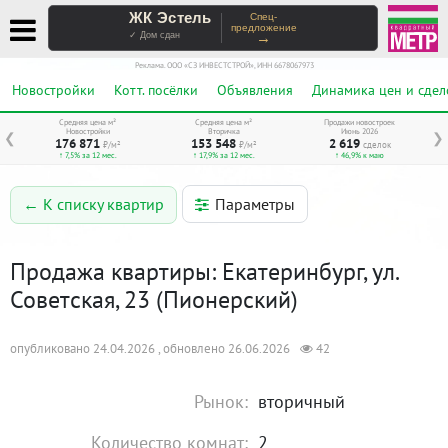
ЖК Эстель
Спец-
предложение
→
✓ Дом сдан
Реклама. ООО «СЗ ИНВЕСТСТРОЙ», ИНН 6678067973
Новостройки
Котт. посёлки
Объявления
Динамика цен и сдел
Средняя цена м²
Средняя цена м²
Продажи новостроек
Новостройки
Вторичка
Июнь 2026
❮
❯
176 871
153 548
2 619
₽/м²
₽/м²
сделок
↑ 7,5% за 12 мес.
↑ 17,9% за 12 мес.
↑ 46,9% к маю
Параметры
← К списку квартир
Продажа квартиры: Екатеринбург, ул.
Советская, 23 (Пионерский)
опубликовано 24.04.2026 , обновлено 26.06.2026
42
Рынок:
вторичный
Количество комнат:
2