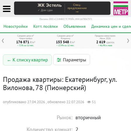
ЖК Эстель
Спец-
предложение
→
✓ Дом сдан
Реклама. ООО «СЗ ИНВЕСТСТРОЙ», ИНН 6678067973
Новостройки
Котт. посёлки
Объявления
Динамика цен и сдел
Средняя цена м²
Средняя цена м²
Продажи новостроек
Новостройки
Вторичка
Июнь 2026
❮
❯
176 871
153 548
2 619
₽/м²
₽/м²
сделок
↑ 7,5% за 12 мес.
↑ 17,9% за 12 мес.
↑ 46,9% к маю
Параметры
← К списку квартир
Продажа квартиры: Екатеринбург, ул.
Вилонова, 78 (Пионерский)
опубликовано 27.04.2026 , обновлено 22.07.2026
51
Рынок:
вторичный
Количество комнат:
2