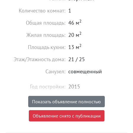
Количество комнат:
1
2
Общая площадь:
46 м
2
Жилая площадь:
20 м
2
Площадь кухни:
13 м
Этаж/Этажность дома:
21 / 25
Санузел:
совмещенный
Год постройки:
2015
Состояние:
хорошее
Показать объявление полностью
5 700 000
₽
Объявление снято с публикации
Цена:
Объявление снято с публикации