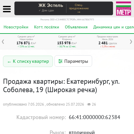
ЖК Эстель
Спец-
предложение
→
✓ Дом сдан
Реклама. ООО «СЗ ИНВЕСТСТРОЙ», ИНН 6678067973
Новостройки
Котт. посёлки
Объявления
Динамика цен и сдел
Средняя цена м²
Средняя цена м²
Продажи новостроек
Новостройки
Вторичка
Июль 2026
❮
❯
176 871
153 978
2 481
₽/м²
₽/м²
сделок
↑ 7,5% за 12 мес.
↑ 18,7% за 12 мес.
↓ 5,3% к июню
Параметры
← К списку квартир
Продажа квартиры: Екатеринбург, ул.
Соболева, 19 (Широкая речка)
опубликовано 7.05.2026 , обновлено 25.07.2026
26
Кадастровый номер:
66:41:0000000:62384
Рынок:
вторичный