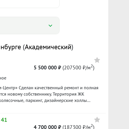
%
инбурге
(
Академический
)
%
148 235 ₽/м²
2
5 500 000 ₽
(207500 ₽/м
)
1 632
ное
банке.
м-Цeнтр» Сделан качественный ремонт и полная
л. 2025
II пол. 2025
ётся новому собственнику. Территория ЖК
колясочные, паркинг, дизайнерские холлы
доочистки горячей и холодной воды. В шаговой
Цена
ы, дет.сады, общественный транспорт и всё
 41
я. Есть остаток по ипотеке в Сбербанке.
4 630 000
й базе: 1599
2
4 700 000 ₽
(187300 ₽/м
)
144700 ₽/м²