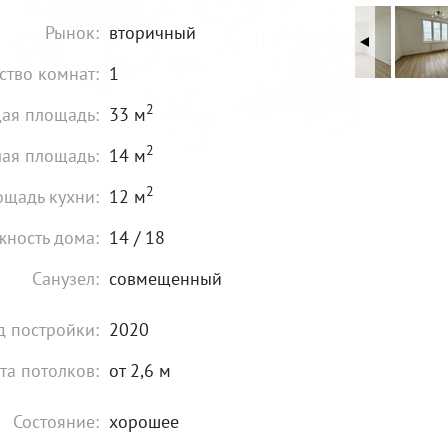
Рынок:
вторичный
ство комнат:
1
2
ая площадь:
33 м
2
ая площадь:
14 м
2
щадь кухни:
12 м
жность дома:
14 / 18
Санузел:
совмещенный
д постройки:
2020
та потолков:
от 2,6 м
Состояние:
хорошее