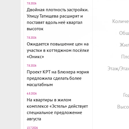
7.8.2026
Двойная плотность застройки.
Улицу Татищева расширят и
Количе
поставят вдоль неё квартал
высоток
Общ
7.8.2026
Ожидается повышение цен на
Жил
участки в коттеджном посёлке
Пло
«Оникс»
7.8.2026
Этаж/Эта
Проект КРТ на Блюхера мэрия
предложила сделать более
масштабным
6.8.2026
Го
На квартиры в жилом
комплексе «Эстель» действует
Высо
специальное предложение
августа
13.7.2026