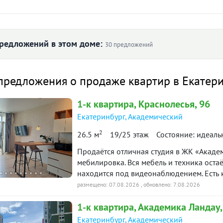
ртиры
Первоначальный взнос
₽
редложений в этом доме:
30 предложений
Ставка
 ₽/м² по дому
предложения о продаже квартир в Екатер
лет
1-к
квартира
, Краснолесья, 96
 969
Екатеринбург
,
Академический
—
й платёж
13
130 236
2
26.5 м
19/25 этаж
Состояние: идеаль
123 524
120 177
итетной формуле и является ориентировочным. Точную ставку и условия уточняйте в 
Продаётся отличная студия в ЖК «Aкaде
л. 2023
II пол. 2023
I пол. 2024
II пол. 2024
I по
мебилировка. Вся мебель и техника оста
находится под видеонаблюдением. Есть 
вартира
первых этажей. Функционирует система 
Снято с публикации
Срок
размещено: 07.08.2026
, обновлено: 7.08.2026
доступности: ТРЦ «Академический», школ
1-к
квартира
, Академика Ландау,
необходимое для комфортного проживани
90 дн.
тудия · 32 м² · 4/18 этаж
25 марта 2026
Чистая продажа. Торг) ID объекта в наше
Екатеринбург
,
Академический
в продаже