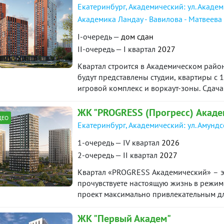
лесной вид и выгодная цена.Звоните или
Екатеринбург, Академический: ул. Академ
нашей базе: 17483
Академика Ландау - Вавилова - Матвеева
I-очередь —
дом сдан
II-очередь — I квартал
2027
Квартал строится в Академическом район
будут представлены студии, квартиры с 1
игровой комплекс и воркаут-зоны. Сдача
года.
ЖК "PROGRESS (Прогресс) Акаде
ДЕО
Екатеринбург, Академический: ул. Амунд
1-очередь — IV квартал
2026
2-очередь — II квартал
2027
Квартал «PROGRESS Академический» – эт
прочувствуете настоящую жизнь в режиме
проект максимально привлекательным для
пространств. Соседство с лесным массиво
уникальное экологически чистое окруже
ЖК "Первый Академ"