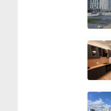
с
1
э
Показать вс