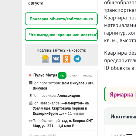
общеобразов
августа
транспортная
Квартира пр
Проверка объекта/собственника
материалами
гарнитур. хо
Что выгоднее: аренда или ипотека?
кв. м., высот
Подписывайтесь на новости:
Квартира бе
предварител
ID объекта в
Пульс Метра
час
сутки
месяц
🏢
Топ просмотров:
Дом Викулов / ЖК
Викулов
Ярмарка
🌲
Топ посёлков:
Александрия
📰
Топ материалов:
««Камертон» на
Уралмаше. Стартовала первая в
Екатеринбурге …»
• 11 читают
Ипотечный
👀
Топ объявлений:
сад, п. Боярка, СНТ
Мир, уч. 231 — 1,4 млн ₽
—
Платёж
обновлено в 00:39