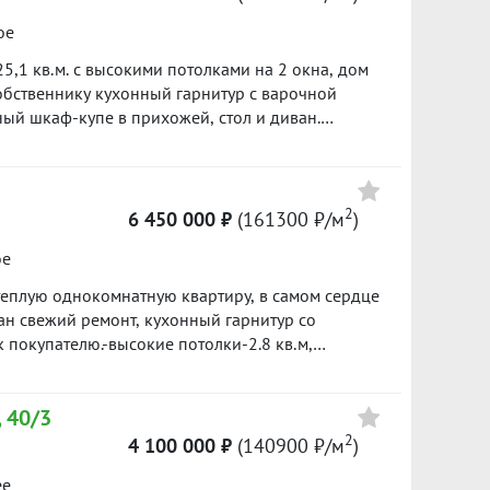
ое
4 599 000
5,1 кв.м. с высокими потолками на 2 окна, дом
151800 ₽/м²
собственнику кухонный гарнитур с варочной
ый шкаф-купе в прихожей, стол и диван.
уктуpа в шаговой доступности: школa №133,
4 790 000
раженский парк, магазины, аптеки, кафе,
134200 ₽/м²
втобусы, трамвай. Просмотры в любое удобное
асованию. Звоните и записывайтесь на
2
6 450 000 ₽
(161300 ₽/м
)
ое
 теплую однокомнатную квартиру, в самом сердце
ан свежий ремонт, кухонный гарнитур со
 покупателю.-высокие потолки-2.8 кв.м,
 что является плюсом для ценителей работать из
р под видеонаблюдением , во дворе
 40/3
арковка.-Идеальное месторасположение дома
в аренду. В шаговой доступности ТЦ
2
4 100 000 ₽
(140900 ₽/м
)
ны, детские сады, школы, остановки
ее
шеннолетний собственник, квартира