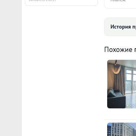
Стоимость ква
История п
Срок
Средняя цена
Похожие
149
Ежемесячны
Расчёт по анну
I по
К
с