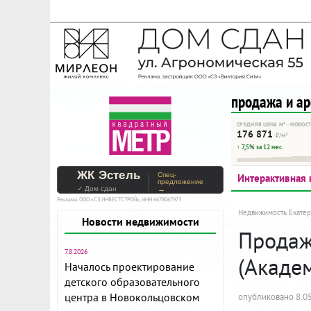
На Метре реклама - тольк
Помогайте независимому ре
продажа и а
СРЕДНЯЯ ЦЕНА М² · НОВОС
176 871
₽/м²
↑ 7,5% за 12 мес.
ЖК Эстель
Спец-
Интерактивная 
предложение
✓ Дом сдан
→
Реклама. ООО «СЗ ИНВЕСТСТРОЙ», ИНН 6678067973
Недвижимость Екатер
Новости недвижимости
Продажа
7.8.2026
(Акаде
Началось проектирование
детского образовательного
центра в Новокольцовском
опубликовано 8.05