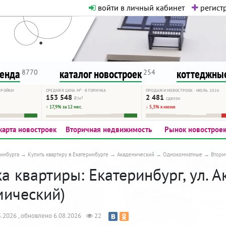
войти в личный кабинет
регистр
о нормальная. Никакого шок-конте
сурсу, как он помогает вам. Удач
ренда
каталог новостроек
коттеджные
8770
254
ТРОЙКИ
СРЕДНЯЯ ЦЕНА М² · ВТОРИЧКА
ПРОДАЖИ НОВОСТРОЕК · ИЮЛЬ 2026
153 548
2 481
₽/м²
сделок
↑ 17,9% за 12 мес.
↓ 5,3% к июню
карта новостроек
Вторичная недвижимость
Рынок новострое
инбурга
Купить квартиру в Екатеринбурге
Академический
Однокомнатные
Втори
 квартиры: Екатеринбург, ул. А
мический)
.2026 , обновлено 6.08.2026
22