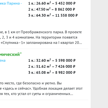
 пишите — расскажу подробности. ID объекта в
2
ика Парина -
1 к.: 26.60 м
– 5 452 000 ₽
2
2 к.: 47.50 м
– 8 862 000 ₽
2
3 к.: 64.30 м
– 11 558 000 ₽
е, в 1 км от Преображенского парка. В проекте
, 2, 3 и 4 комнатами. На территории появятся
 «Спутника–1» запланирована на I квартал 2025
мический"
2
сена
1 к.: 32.60 м
– 5 598 000 ₽
2
2 к.: 51.62 м
– 7 426 000 ₽
2
3 к.: 65.08 м
– 8 982 000 ₽
о место, где безопасно и уютно. Вы
 «здесь и сейчас». Удобная локация делает этот
 тех, кто устал от суеты и ограниченных
м, улучшает качество воздуха и создает
ние.