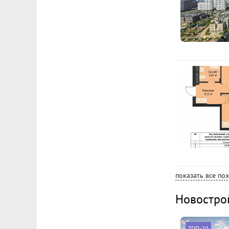
показать все по
Новостро
ТОП-20