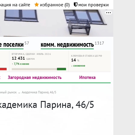
ация на сайте
избранное (
0
)
мои проверки
нта.
и!
 поселки
комм. недвижимость
57
1317
ВТОРИЧКА, СДЕЛКИ · ИЮЛЬ 2026
КЛЮЧЕВАЯ СТАВКА ЦБ РФ
12 431
сделок
14
%
↑ 7,7% к июню
↓ снижение
к
Загородная недвижимость
Ипотека
чный рынок
Академика Парина, 46/5
кадемика Парина, 46/5