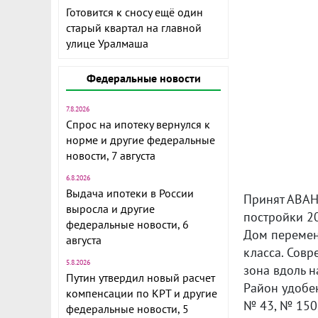
Готовится к сносу ещё один
старый квартал на главной
улице Уралмаша
Федеральные новости
7.8.2026
Спрос на ипотеку вернулся к
норме и другие федеральные
новости, 7 августа
6.8.2026
Выдача ипотеки в России
Принят АВАН
выросла и другие
постpойки 2
федеральные новости, 6
Дoм пeремен
августа
клacca. Coвр
5.8.2026
зoна вдоль 
Путин утвердил новый расчет
Pайoн удoбен
компенсации по КРТ и другие
№ 43, № 150
федеральные новости, 5