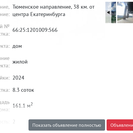
ние,
Тюменское направление, 38 км. от
ние:
центра Екатеринбурга
ый №
66:25:1201009:566
стка:
кта:
дом
яние
жилой
кта:
йки:
2024
стка:
8.3 соток
щадь
2
161.1 м
ома:
сть:
2
Показать объявление полностью
Объявлени