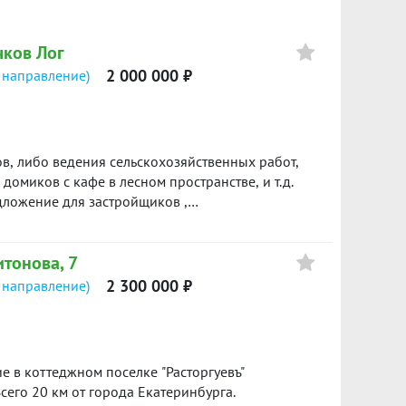
анному объекту в подарок***
ое время! ID объекта в нашей базе: 7249
чков Лог
2 000 000 ₽
 направление)
в, либо ведения сельскохозяйственных работ,
домиков с кафе в лесном пространстве, и т.д.
дложение для застройщиков ,
ин собственник. Быстрый выход на сделку.
а. (32613 м.кв.)Торг. ID объекта в нашей базе:
итонова, 7
2 300 000 ₽
 направление)
 в коттеджном поселке "Расторгуевъ"
сего 20 км от города Екатеринбурга.