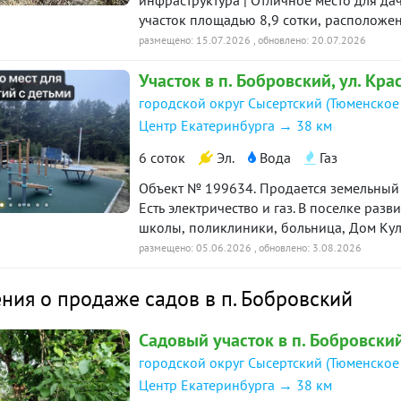
инфраструктура | Отличное место для д
участок площадью 8,9 сотки, располож
Боровский. Участок правильной формы, 
размещено: 15.07.2026
, обновлено: 20.07.2026
Площадь: 8,9 сотки — Категория земель:
Участок в п. Бобровский, ул. Кр
разрешённого использования: дачное стр
Электричество и дороги по границе уча
городской округ Сысертский (Тюменское
Преимущества: — Удобное расположение:
Центр Екатеринбурга → 38 км
общественного транспорта Документы го
сделку.
6 соток
Эл.
Вода
Газ
Объект № 199634. Продается земельный 
Есть электричество и газ. В поселке разв
школы, поликлиники, больница, Дом Кул
и валберис, строительные магазины, лыжная школа олимпийского резерва (привозят
размещено: 05.06.2026
, обновлено: 3.08.2026
детей из города на тренировки). Для б
пишите, звоните!
ия о продаже садов в п. Бобровский
Садовый участок в п. Бобровский
городской округ Сысертский (Тюменское
Центр Екатеринбурга → 38 км