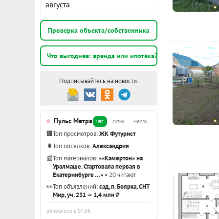
августа
Объект №264
Проверка объекта/собственника
Отличный но
Возможна ль
Что выгоднее: аренда или ипотека?
двушку или т
просторная к
Подписывайтесь на новости:
под шкаф, о
назначения.
Пульс Метра
Дом, где ид
час
сутки
месяц
разве не меч
🏢
Топ просмотров:
ЖК Футурист
безопасности
🌲
Топ посёлков:
Александрия
📰
Топ материалов:
««Камертон» на
Если ты давн
Уралмаше. Стартовала первая в
Екатеринбурге …»
• 20 читают
окружении со
👀
Топ объявлений:
сад, п. Боярка, СНТ
где не будет
Мир, уч. 231 — 1,4 млн ₽
воздухом и в
обновлено в 07:56
созвездия на