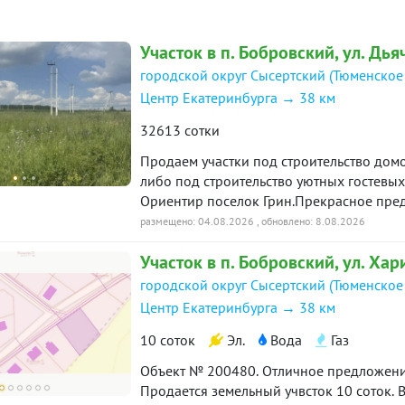
сертификат «Защита собственности» по д
вложений.???? Звоните, покажем в удобн
Участок в п. Бобровский, ул. Дья
городской округ Сысертский (Тюменское
Центр Екатеринбурга → 38 км
32613 сотки
Продаем участки под строительство домо
либо под строительство уютных гостевых 
Ориентир поселок Грин.Прекрасное пре
предпринимателей под вашу фантазию.Од
размещено: 04.08.2026
, обновлено: 8.08.2026
Цена указана за один гектар. Всего их 3 г
Участок в п. Бобровский, ул. Хар
19125
городской округ Сысертский (Тюменское
Центр Екатеринбурга → 38 км
10 соток
Эл.
Вода
Газ
Объект № 200480. Отличное предложение
Продается земельный учвсток 10 соток. В