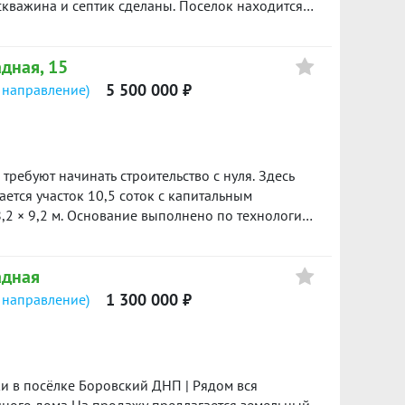
 скважина и септик сделаны. Поселок находится в
, на территории водоем, детские и спортивные
 в это прекрасное место! Будем рады ответить
адная, 15
5 500 000 ₽
 направление)
требуют начинать строительство с нуля. Здесь
,2 × 9,2 м. Основание выполнено по технологии:
 плита. Стены из твинблока толщиной 600 мм.
ве питьевые скважины
адная
 по границе участка; выгребная яма из
1 300 000 ₽
 направление)
 000 рублей. Отличный
м без многолетней подготовки участка и лишних
росмотре.