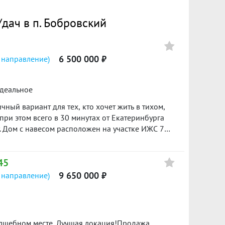
дач в п. Бобровский
6 500 000 ₽
 направление)
идеальное
ный вариант для тех, кто хочет жить в тихом,
при этом всего в 30 минутах от Екатеринбурга
. Дом с навесом расположен на участке ИЖС 7
кухня-гостиная. Дом построен из газоблока с
рковом фундаменте с монолитной плитой.
45
твенная скважина и канализация — можно сразу
ично подходит для постоянного проживания, есть
9 650 000 ₽
 направление)
, пункты выдачи заказов и школьный автобус,
родажа от застройщика. Подходит семейная
с одобрением ипотеки, продажей вашей
делку. ID объекта в нашей базе: 17479