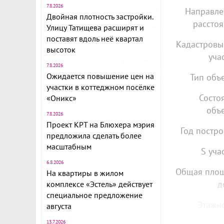
7.8.2026
Направле
Двойная плотность застройки.
расстоя
Улицу Татищева расширят и
поставят вдоль неё квартал
Кадастров
высоток
уча
7.8.2026
Ожидается повышение цен на
Тип объе
участки в коттеджном посёлке
Состо
«Оникс»
объе
7.8.2026
Проект КРТ на Блюхера мэрия
Год постро
предложила сделать более
масштабным
S уча
6.8.2026
Общая пло
На квартиры в жилом
д
комплексе «Эстель» действует
специальное предложение
Этажно
августа
13.7.2026