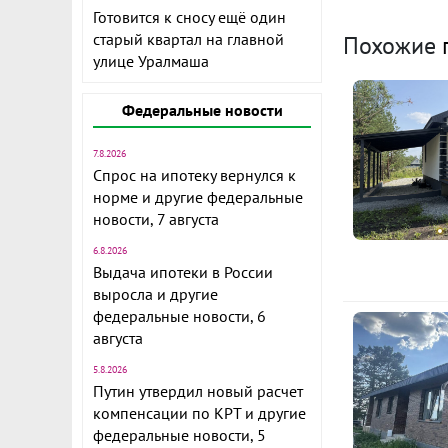
Мате
Готовится к сносу ещё один
постро
старый квартал на главной
Похожие
улице Уралмаша
Электричес
Водоснабже
Федеральные новости
Канализа
7.8.2026
Спрос на ипотеку вернулся к
Отопле
норме и другие федеральные
новости, 7 августа
Водоём ря
6.8.2026
Выдача ипотеки в России
Ц
выросла и другие
федеральные новости, 6
августа
Ипот
5.8.2026
Путин утвердил новый расчет
Усл
компенсации по КРТ и другие
прод
федеральные новости, 5