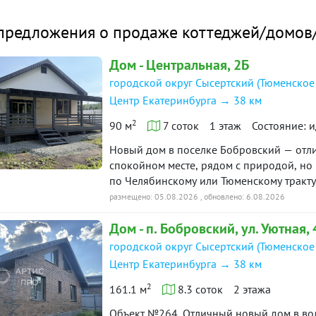
риал
блочный
йки:
предложения о продаже коттеджей/домов/
тво:
есть
Дом - Центральная, 2Б
ние:
есть
городской округ Сысертский (Тюменское
Центр Екатеринбурга → 38 км
ция:
есть
2
90 м
7 соток
1 этаж
Состояние: 
ние:
есть
Новый дом в поселке Бобровский — отлич
дом:
Нет
спокойном месте, рядом с природой, но 
по Челябинскому или Тюменскому тракту
9 650 000
₽
ена:
соток. Внутри две спальни и просторная 
размещено: 05.08.2026
, обновлено: 6.08.2026
утеплением, на надежном свайно-ростве
Объявление снято с публикации
Дом - п. Бобровский, ул. Уютная, 
Подключены электричество 15 кВт, собс
приступать к обустройству. Поселок отл
городской округ Сысертский (Тюменское
школа, детский сад, магазины, больница
ека:
Не подходит
Центр Екатеринбурга → 38 км
новые асфальтированные дороги Цена П
овия
2
ипотека и другие программы. Поможем 
161.1 м
8.3 соток
2 этажа
«чистая» продажа
недвижимости и полностью сопроводим с
ажи:
Объект №264. Отличный новый дом в волшебном месте. Лучшая локация!Продажа