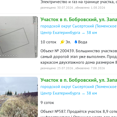
Электричество и газ на границе участка,
окружении леса, кргуглосуточная охрана
размещено: 30.07.2026
, обновлено: 1.08.2026
площадки. Ипотека возможна. Приезжайте
Участок в п. Бобровский, ул. Зап
на все вопросы!
городской округ Сысертский (Тюменское
Центр Екатеринбурга → 38 км
10 соток
Эл.
Вода
Объект № 200439. Большинство участков 
самый дорогой этап уже выполнен. Продается участок 10,5 соток с капитальным
каркасом двухэтажного дома размером 8
сваи, ленточный фундамент и монолитная
размещено: 25.07.2026
, обновлено: 7.08.2026
Остается завершить строительство по своему проекту. На участке: д
Участок в п. Бобровский, ул. Зап
для дома и бани; электричество 15 кВт (380 В); газ
трех бетонных колец; выполнено межевание, присвоен адрес. Также есть баня из бревна
городской округ Сысертский (Тюменское
6×4 м с пристроем 6×3 м и ухоженный плодовый сад.. Цена: 5 500
Центр Екатеринбурга → 38 км
вариант для тех, кто хочет построить до
затрат. Звоните, чтобы договориться о п
9 соток
Объект №587. Продаётся участок 8,9 сотки в посёлке Боровский ДНП | Рядом вся