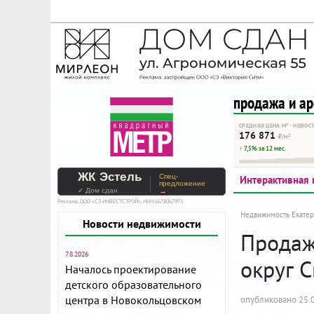
На Метре реклама - тольк
Помогайте независимому ре
продажа и а
СРЕДНЯЯ ЦЕНА М² · НОВОС
176 871
₽/м²
↑ 7,5% за 12 мес.
ЖК Эстель
Спец-
Интерактивная 
предложение
✓ Дом сдан
→
Реклама. ООО «СЗ ИНВЕСТСТРОЙ», ИНН 6678067973
Недвижимость Екатер
Новости недвижимости
Продажа
7.8.2026
округ С
Началось проектирование
детского образовательного
центра в Новокольцовском
опубликовано 25.0