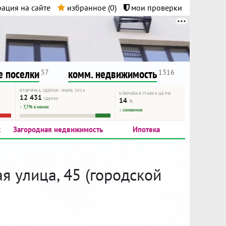
ация на сайте
избранное (
0
)
мои проверки
нта.
и!
 поселки
комм. недвижимость
57
1316
ВТОРИЧКА, СДЕЛКИ · ИЮЛЬ 2026
КЛЮЧЕВАЯ СТАВКА ЦБ РФ
12 431
сделок
14
%
↑ 7,7% к июню
↓ снижение
к
Загородная недвижимость
Ипотека
я улица, 45 (городской