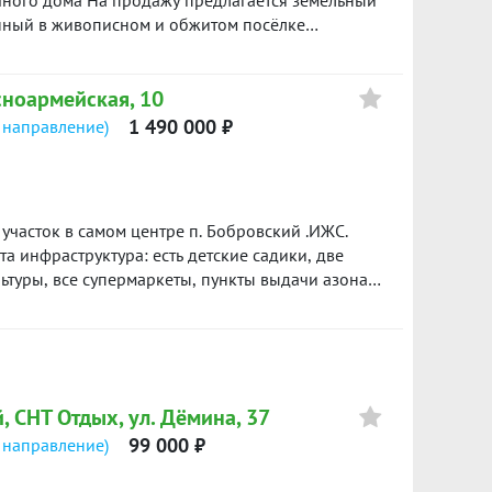
ачного дома На продажу предлагается земельный
енный в живописном и обжитом посёлке
подъезд — круглогодичный. Характеристики: —
 земли сельскохозяйственного назначения — Вид
асноармейская, 10
оительство (организация дачного хозяйства) —
стка — Рядом жилые дома и постоянные соседи
1 490 000 ₽
 направление)
 рядом магазины, школа, остановка
товы. Один собственник. Быстрый выход на
участок в самом центре п. Бобровский .ИЖС.
ита инфраструктура: есть детские садики, две
ьтуры, все супермаркеты, пункты выдачи азона
олее полной информации и для просмотров,
, СНТ Отдых, ул. Дёмина, 37
99 000 ₽
 направление)