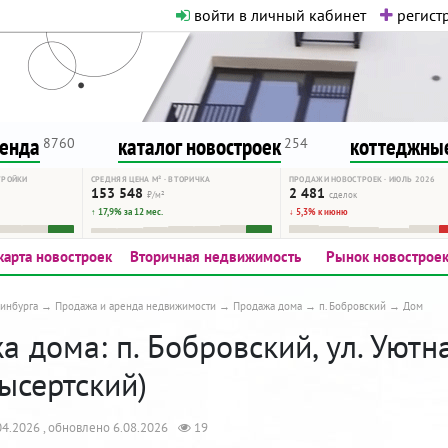
войти в личный кабинет
регистр
о нормальная. Никакого шок-конте
сурсу, как он помогает вам. Удач
ренда
каталог новостроек
коттеджные
8760
254
ТРОЙКИ
СРЕДНЯЯ ЦЕНА М² · ВТОРИЧКА
ПРОДАЖИ НОВОСТРОЕК · ИЮЛЬ 2026
153 548
2 481
₽/м²
сделок
↑ 17,9% за 12 мес.
↓ 5,3% к июню
карта новостроек
Вторичная недвижимость
Рынок новострое
инбурга
Продажа и аренда недвижимости
Продажа дома
п. Бобровский
Дом
 дома: п. Бобровский, ул. Уютна
ысертский)
4.2026 , обновлено 6.08.2026
19