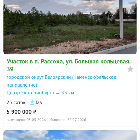
Участок в п. Рассоха, ул. Большая кольцевая,
39
городской округ Белоярский (Каменск-Уральское
направление)
Центр Екатеринбурга → 35 км
25 соток
Газ
5 900 000 ₽
размещено: 05.05.2026
, обновлено: 22.07.2026