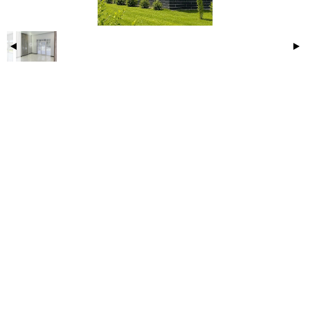
выход на благоустроенную террасу, откуда
открывается чарующий вид на лес.
Представьте себе утренний кофе или вечерние
посиделки под пение птиц!
Мастер-спальня (20,4 кв. м): Ваше личное
пространство для отдыха и уединения. Эта
просторная спальня оборудована собственным
санузлом, что обеспечивает максимальный комфорт.
Две уютные спальни (по 12 кв. м): Идеально
подойдут для детей, гостей или как кабинеты.
Просторная ванная комната (8,2 кв. м): Обустроена с
учетом всех потребностей. Особенностью ванной
является эркер, который добавляет света и
пространства, создавая особую атмосферу.
Потолок 2,9
Для вашего комфорта и удобства: