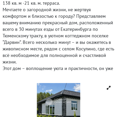
138 кв. м -21 кв. м. терраса.
Мечтаете о загородной жизни, не жертвуя
комфортом и близостью к городу? Представляем
вашему вниманию прекрасный дом, расположенный
всего в 30 минутах езды от Екатеринбурга по
Тюменскому тракту, в уютном коттеджном поселке
“Дарвин”. Всего несколько минут – и вы окажетесь в
живописном месте, рядом с селом Косулино, где есть
всё необходимое для полноценной и счастливой
жизни.
Этот дом – воплощение уюта и практичности, он уже
готов принять своих новых владельцев! Вы можете
переезжать сразу, не тратя время и силы на ремонт.
Продуманное пространство для вашей жизни:
Просторная кухня-гостиная (42,4 кв. м): Сердце дома,
где будет собираться вся семья и друзья. Из этой
светлой и гостеприимной комнаты открывается