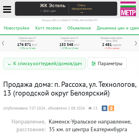
ЖК Эстель
Спец-
предложение
→
✓ Дом сдан
Реклама. ООО «СЗ ИНВЕСТСТРОЙ», ИНН 6678067973
Новостройки
Котт. посёлки
Объявления
Динамика цен и сдел
Средняя цена м²
Средняя цена м²
Продажи новостроек
Новостройки
Вторичка
Июль 2026
❮
❯
176 871
153 548
2 481
₽/м²
₽/м²
сделок
↑ 7,5% за 12 мес.
↑ 17,9% за 12 мес.
↓ 5,3% к июню
Параметры
← К списку коттеджей/домов/дач
Продажа дома: п. Рассоха, ул. Технологов,
13 (городской округ Белоярский)
опубликовано 7.07.2026 , обновлено 1.08.2026
13
Направление,
Каменск-Уральское направление,
расстояние:
35 км. от центра Екатеринбурга