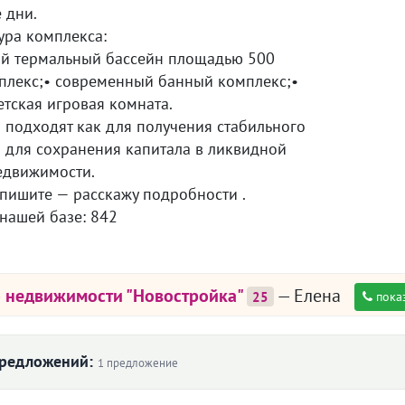
 дни.
ура комплекса:
ый термальный бассейн площадью 500
мплекс;• современный банный комплекс;•
етская игровая комната.
 подходят как для получения стабильного
и для сохранения капитала в ликвидной
едвижимости.
 пишите — расскажу подробности .
 нашей базе: 842
о недвижимости "Новостройка"
— Елена
25
пока
предложений:
1 предложение