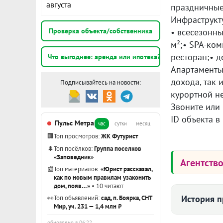
августа
праздничные
Инфраструкт
Проверка объекта/собственника
• всесезонн
м²;• SPA-ко
ресторан;• д
Что выгоднее: аренда или ипотека?
Апартаменты
дохода, так 
Подписывайтесь на новости:
курортной н
Звоните или
ID объекта в
Пульс Метра
час
сутки
месяц
🏢
Топ просмотров:
ЖК Футурист
🌲
Топ посёлков:
Группа поселков
«Заповедник»
Агентств
📰
Топ материалов:
«Юрист рассказал,
как по новым правилам узаконить
дом, появ…»
• 10 читают
История 
👀
Топ объявлений:
сад, п. Боярка, СНТ
Мир, уч. 231 — 1,4 млн ₽
обновлено в 06:22