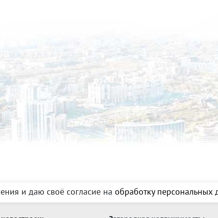
фасады, перекрытия - железобетонные, 
326 кв.м: три отдельных входа, высота по
зал, гостевой холл с гардеробом, кухня
мокрыми точками, тех. помещения, 2 с/у
сотрудников общепита, котельная.2 этаж 
помещение. Высота потолков - 3м.- Доп
помещение с окнами, теплыми полами и в
Территория комплекса огорожена, видео
для гостей с искусственным водоемом. - 
Сысерть с трассы М5 Урал, и окружен л
подъезд.- Удобная транспортная развязка
города.ТОРГ ОБСУЖДАЕМ!!! ID объекта в
ения и даю своё согласие на
обработку персональных д