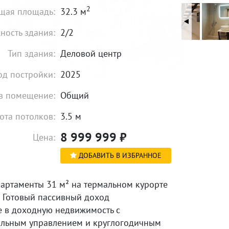
2
щая площадь:
32.3 м
ность здания:
2/2
Тип здания:
Деловой центр
од постройки:
2025
в помещение:
Общий
ота потолков:
3.5 м
8 999 999
₽
Цена:
ДОБАВИТЬ В ИЗБРАННОЕ
артаменты 31 м² на термальном курорте
. Готовый пассивный доход
е в доходную недвижимость с
льным управлением и круглогодичным