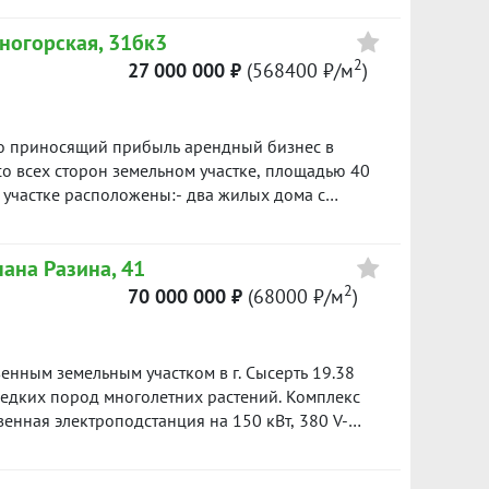
.Стрелочников. Жилой комплекс находится в
ногорская, 31бк3
опримечательностей, рядом с исторической
овать как для собственного бизнеса, так и в
2
27 000 000 ₽
(568400 ₽/м
)
ика окажет помощь в оформлении ипотечного
ID объекта в нашей базе: 609
но приносящий прибыль арендный бизнес в
о всех сторон земельном участке, площадью 40
 участке расположены:- два жилых дома с
огодичного проживания;- двухэтажная летняя
омещение для проживания обслуживающего
пана Разина, 41
и в том, что имеется возможность
омов и их подключения к системам
2
70 000 000 ₽
(68000 ₽/м
)
 Дополнительно имеется возможность покупки
нашей базе: 13794
енным земельным участком в г. Сысерть 19.38
редких пород многолетних растений. Комплекс
венная электроподстанция на 150 кВт, 380 V-
аллический кессон, 25 куб.м- Газ заведен и
Стены - инсиблок с утеплителем, вентилируемые