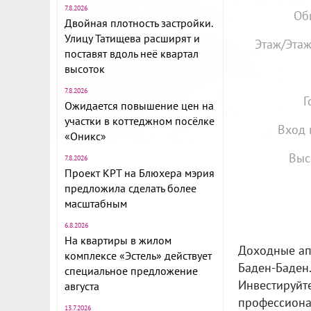
7.8.2026
Об
Двойная плотность застройки.
Улицу Татищева расширят и
Этаж/Этаж
поставят вдоль неё квартал
высоток
7.8.2026
Г
Ожидается повышение цен на
участки в коттеджном посёлке
Вход 
«Оникс»
Выс
7.8.2026
Проект КРТ на Блюхера мэрия
предложила сделать более
масштабным
6.8.2026
На квартиры в жилом
Доходные ап
комплексе «Эстель» действует
Баден-Баден
специальное предложение
Инвестируйт
августа
профессиона
13.7.2026