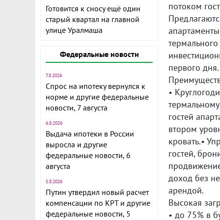
потоком гост
Готовится к сносу ещё один
Предлагаютс
старый квартал на главной
улице Уралмаша
апартаменты
термального 
Федеральные новости
инвестиционн
первого дня.
7.8.2026
Преимуществ
Спрос на ипотеку вернулся к
• Круглогод
норме и другие федеральные
термальному 
новости, 7 августа
гостей апар
6.8.2026
втором уров
Выдача ипотеки в России
кровать.• У
выросла и другие
гостей, брон
федеральные новости, 6
продвижение
августа
доход без н
5.8.2026
арендой.
Путин утвердил новый расчет
Высокая загр
компенсации по КРТ и другие
федеральные новости, 5
• до 75% в б