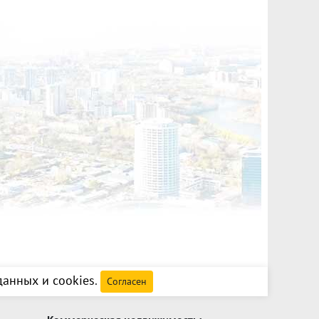
крыша - металлочерепица с утеплителем.1 этаж
толков 3,7-7.4 м, шаг колонн - 5.7 м: банкетный
 + производственный цех с выведенными
 для гостей и отдельно с душевыми для
298 кв.м - 16 номеров со всеми удобствами, тех.
олнительная площадь - полноценное подвальное
ентиляцией, высота потолка - 2.7 м.-
наблюдение, шлагбаум, парковка, зона отдыха
Комплекс удачно расположен при въезде в г.
есным массивом. - Хороший асфальтированный
 на федеральную трассу, В. Сысерть, центр
 нашей базе: 6408
анных и cookies
.
Согласен