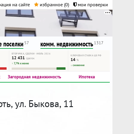
ация на сайте
избранное (
0
)
мои проверки
нта.
и!
 поселки
комм. недвижимость
57
1317
ВТОРИЧКА, СДЕЛКИ · ИЮЛЬ 2026
КЛЮЧЕВАЯ СТАВКА ЦБ РФ
12 431
сделок
14
%
↑ 7,7% к июню
↓ снижение
к
Загородная недвижимость
Ипотека
ь, ул. Быкова, 11