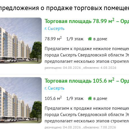
омещение
Снято с публикации
Срок
предложения о продаже торговых помещени
. Сысерть, ул. Быкова, 11
2
Торговая площадь 78.99 м
– Ор
90 дн.
городской округ Сысертский)
23 июня 2026
г. Сысерть
в продаже
 32.2 м²
2
78.99 м
1/9 этаж
в доме
Предлагаем к продаже нежилое помещен
города Сысерть Свердловской области Э
предполагает несколько этапов строител
двух секций девятиэтажного жилого дома
размещено: 04.08.2026
, обновлено: 4.08.2026
Либкнехта-Орджоникидзе-Трактовая-пер
2
Торговая площадь 105.6 м
– Ор
шаговой доступности от городских дост
частью города. Помещение можно использ
г. Сысерть
сдачу в аренду. Отдел продаж Застройщ
2
105.6 м
1/9 этаж
в доме
кредита. Ипотека от ведущих банков. Подробности уточняйте у специалистов отдела
продаж по телефону оперативной связи I
Предлагаем к продаже нежилое помещен
города Сысерть Свердловской области Э
предполагает несколько этапов строител
двух секций девятиэтажного жилого дома
размещено: 04.08.2026
, обновлено: 7.08.2026