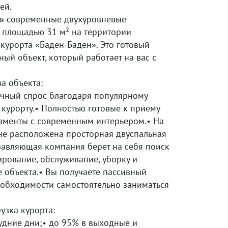
ей.
я современные двухуровневые
 площадью 31 м² на территории
курорта «Баден-Баден». Это готовый
ый объект, который работает на вас с
а объекта:
ичный спрос благодаря популярному
курорту.• Полностью готовые к приему
таменты с современным интерьером.• На
не расположена просторная двуспальная
правляющая компания берет на себя поиск
ирование, обслуживание, уборку и
 объекта.• Вы получаете пассивный
еобходимости самостоятельно заниматься
узка курорта:
удние дни;• до 95% в выходные и