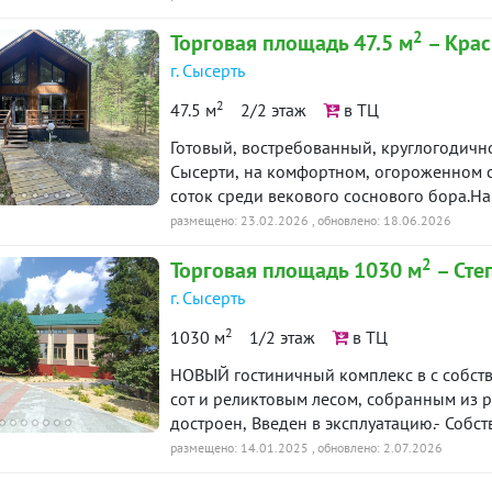
Либкнехта-Орджоникидзе-Трактовая-пер
2
Торговая площадь 47.5 м
– Крас
шаговой доступности от городских дост
частью города. Помещение можно использ
г. Сысерть
сдачу в аренду. Отдел продаж Застройщ
2
47.5 м
2/2 этаж
в ТЦ
кредита. Ипотека от ведущих банков. Подробности уточняйте у специалистов отдела
продаж по телефону оперативной связи. 
Готовый, востребованный, круглогодич
Сысерти, на комфортном, огороженном с
соток среди векового соснового бора.На
автономными коммуникациями для кругл
размещено: 23.02.2026
, обновлено: 18.06.2026
кухня-столовая с двумя санузлами;- п
2
Торговая площадь 1030 м
– Сте
персонала. Уникальность данной площадк
строительства, как минимум, ещё трёх д
г. Сысерть
газоснабжения, городской канализации.
2
1030 м
1/2 этаж
в ТЦ
пограничной базы отдыха. ID объекта в 
НОВЫЙ гостиничный комплекс в с собств
сот и реликтовым лесом, собранным из 
достроен, Введен в эксплуатацию.- Собст
Вода - скважина 38 м, канализация - мет
размещено: 14.01.2025
, обновлено: 2.07.2026
подключен.- Здание 2 этажа - 707 кв.м. 