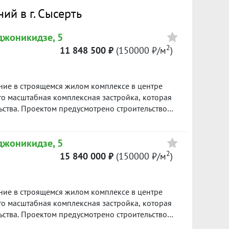
Цена
й в г. Сысерть
джоникидзе, 5
8 800 000
2
11 848 500 ₽
(150000 ₽/м
)
273300 ₽/м²
ие в строящемся жилом комплексе в центре
то масштабная комплексная застройка, которая
ьства. Проектом предусмотрено строительство
, который возводится в квартале улиц Карла
.Стрелочников. Жилой комплекс находится в
джоникидзе, 5
опримечательностей, рядом с исторической
овать как для собственного бизнеса, так и в
2
15 840 000 ₽
(150000 ₽/м
)
ика окажет помощь в оформлении ипотечного
D объекта в нашей базе: 610
ие в строящемся жилом комплексе в центре
то масштабная комплексная застройка, которая
ьства. Проектом предусмотрено строительство
, который возводится в квартале улиц Карла