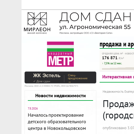
На Метре реклама - тольк
Помогайте независимому ре
продажа и а
СРЕДНЯЯ ЦЕНА М² · НОВОС
176 871
₽/м²
↑ 7,5% за 12 мес.
ЖК Эстель
Спец-
Интерактивная 
предложение
✓ Дом сдан
→
Реклама. ООО «СЗ ИНВЕСТСТРОЙ», ИНН 6678067973
Недвижимость Екатер
Новости недвижимости
Продажа
7.8.2026
(городс
Началось проектирование
детского образовательного
центра в Новокольцовском
опубликовано 3.07