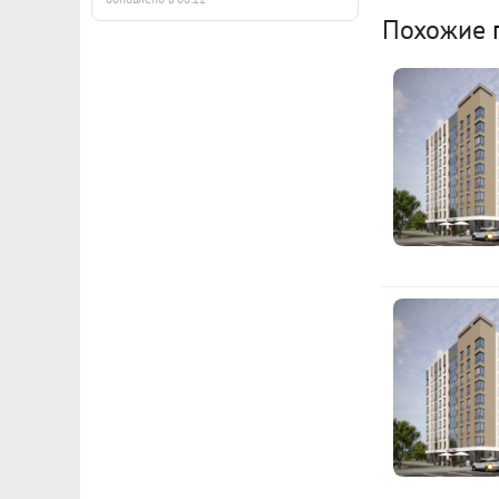
П
Похожие
г
(
·