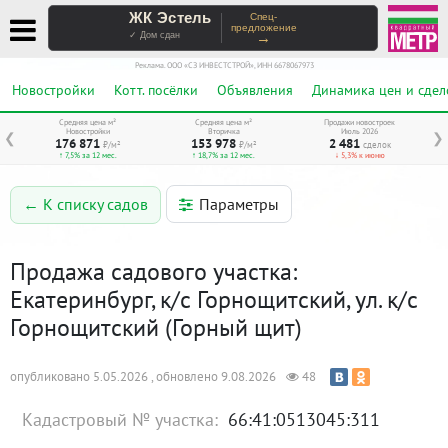
ЖК Эстель
Спец-
предложение
→
✓ Дом сдан
Реклама. ООО «СЗ ИНВЕСТСТРОЙ», ИНН 6678067973
Новостройки
Котт. посёлки
Объявления
Динамика цен и сдел
Средняя цена м²
Средняя цена м²
Продажи новостроек
Новостройки
Вторичка
Июль 2026
❮
❯
176 871
153 978
2 481
₽/м²
₽/м²
сделок
↑ 7,5% за 12 мес.
↑ 18,7% за 12 мес.
↓ 5,3% к июню
Параметры
← К списку садов
Продажа садового участка:
Екатеринбург, к/с Горнощитский, ул. к/с
Горнощитский (Горный щит)
опубликовано 5.05.2026 , обновлено 9.08.2026
48
Кадастровый № участка:
66:41:0513045:311