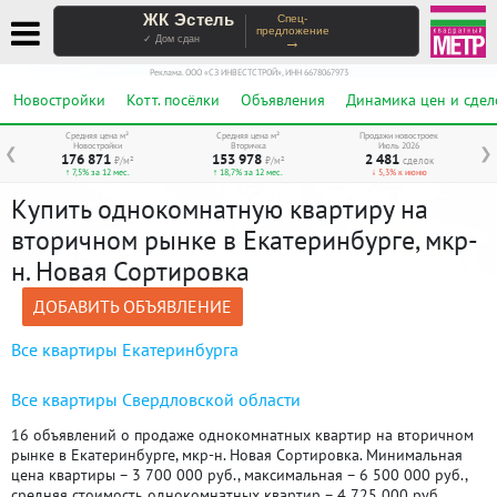
ЖК Эстель
Спец-
предложение
→
✓ Дом сдан
Реклама. ООО «СЗ ИНВЕСТСТРОЙ», ИНН 6678067973
Новостройки
Котт. посёлки
Объявления
Динамика цен и сдел
Средняя цена м²
Средняя цена м²
Продажи новостроек
Новостройки
Вторичка
Июль 2026
❮
❯
176 871
153 978
2 481
₽/м²
₽/м²
сделок
↑ 7,5% за 12 мес.
↑ 18,7% за 12 мес.
↓ 5,3% к июню
Купить однокомнатную квартиру на
вторичном рынке в Екатеринбурге, мкр-
н. Новая Сортировка
ДОБАВИТЬ ОБЪЯВЛЕНИЕ
Все квартиры Екатеринбурга
Все квартиры Свердловской области
16 объявлений о продаже однокомнатных квартир на вторичном
рынке в Екатеринбурге, мкр-н. Новая Сортировка. Минимальная
цена квартиры – 3 700 000 руб., максимальная – 6 500 000 руб.,
средняя стоимость однокомнатных квартир – 4 725 000 руб.