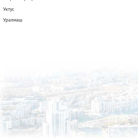
Уктус
Уралмаш
Эльмаш
Юго-Западный
Все районы