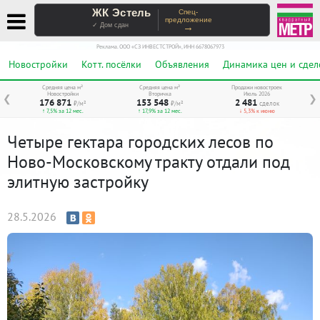
ЖК Эстель
Спец-
предложение
→
✓ Дом сдан
Реклама. ООО «СЗ ИНВЕСТСТРОЙ», ИНН 6678067973
Новостройки
Котт. посёлки
Объявления
Динамика цен и сдел
Средняя цена м²
Средняя цена м²
Продажи новостроек
Новостройки
Вторичка
Июль 2026
❮
❯
176 871
153 548
2 481
₽/м²
₽/м²
сделок
↑ 7,5% за 12 мес.
↑ 17,9% за 12 мес.
↓ 5,3% к июню
Четыре гектара городских лесов по
Ново-Московскому тракту отдали под
элитную застройку
28.5.2026