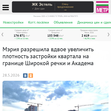
ЖК Эстель
Спец-
предложение
→
✓ Дом сдан
Реклама. ООО «СЗ ИНВЕСТСТРОЙ», ИНН 6678067973
Новостройки
Котт. посёлки
Объявления
Динамика цен и сдел
Средняя цена м²
Средняя цена м²
Продажи новостроек
Новостройки
Вторичка
Июнь 2026
❮
❯
176 871
153 548
2 619
₽/м²
₽/м²
сделок
↑ 7,5% за 12 мес.
↑ 17,9% за 12 мес.
↑ 46,9% к маю
Мэрия разрешила вдвое увеличить
плотность застройки квартала на
границе Широкой речки и Академа
28.5.2026