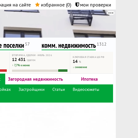
ация на сайте
избранное (
0
)
мои проверки
нта.
и!
 поселки
комм. недвижимость
57
1312
ВТОРИЧКА, СДЕЛКИ · ИЮЛЬ 2026
КЛЮЧЕВАЯ СТАВКА ЦБ РФ
12 431
сделок
14
%
↑ 7,7% к июню
↓ снижение
к
Загородная недвижимость
Ипотека
ойках
Застройщики
Статьи
Видеосюжеты