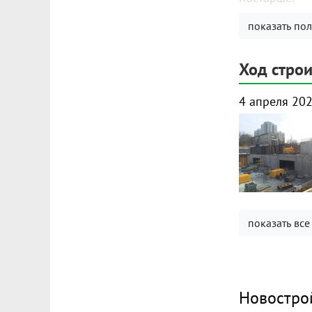
показать по
Продуманны
Популярные 
Ход строи
комнатных к
4 апреля 20
Дизайнерска
Комфорт начи
курьера, пог
показать все
Новостро