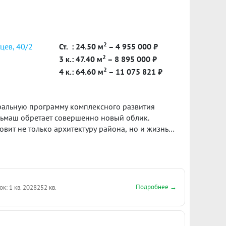
2
цев, 40/2
Ст.
: 24.50 м
– 4 955 000 ₽
2
3 к.: 47.40 м
– 8 895 000 ₽
2
4 к.: 64.60 м
– 11 075 821 ₽
ральную программу комплексного развития
льмаш обретает совершенно новый облик.
ит не только архитектуру района, но и жизнь
 первым шагом в сторону нового и счастливого
Подробнее →
ок: 1 кв. 2028
252 кв.