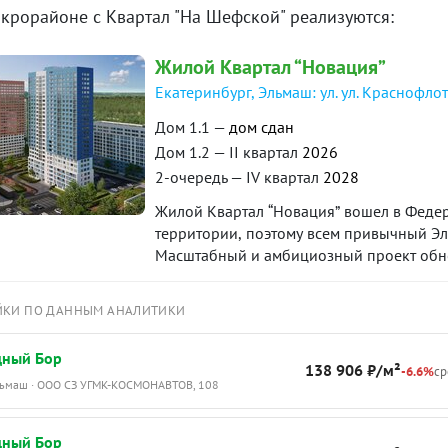
икрорайоне с Квартал "На Шефской" реализуются:
Жилой Квартал “Новация”
Екатеринбург, Эльмаш: ул. ул. Краснофлот
Дом 1.1 —
дом сдан
Дом 1.2 — II квартал
2026
2-очередь — IV квартал
2028
Жилой Квартал “Новация” вошел в Феде
территории, поэтому всем привычный Э
Масштабный и амбициозный проект обнов
каждого жителя. “Новация” станет вашим
будущего в любимом районе.
ЙКИ ПО ДАННЫМ АНАЛИТИКИ
дный Бор
138 906 ₽/м²
-6.6%
ср
Эльмаш · ООО СЗ УГМК-КОСМОНАВТОВ, 108
дный Бор