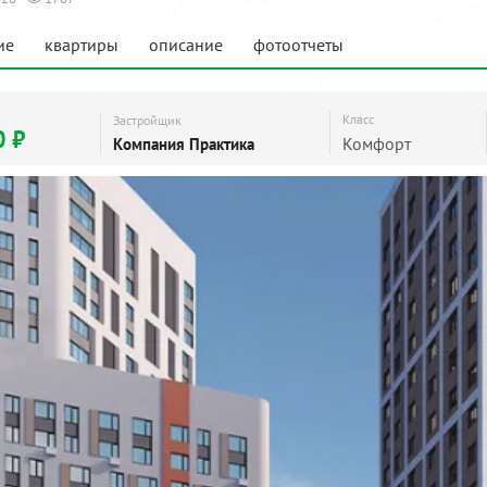
ие
квартиры
описание
фотоотчеты
Класс
Застройщик
0 ₽
Комфорт
Компания Практика