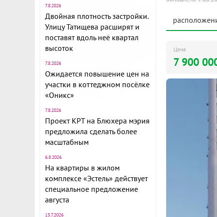
7.8.2026
Двойная плотность застройки.
расположен
Улицу Татищева расширят и
поставят вдоль неё квартал
высоток
Цена
7 900 00
7.8.2026
Ожидается повышение цен на
участки в коттеджном посёлке
«Оникс»
7.8.2026
Проект КРТ на Блюхера мэрия
предложила сделать более
масштабным
6.8.2026
На квартиры в жилом
комплексе «Эстель» действует
специальное предложение
августа
13.7.2026