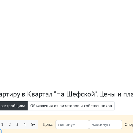
артиру в Квартал "На Шефской". Цены и пл
 застройщика
Объявления от риэлторов и собственников
1
2
3
4
5+
Цена:
Оче