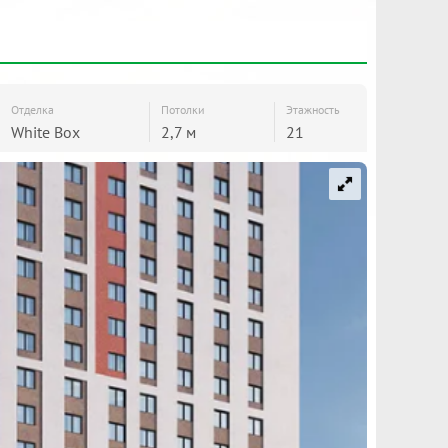
Отделка
Потолки
Этажность
White Boх
2,7 м
21