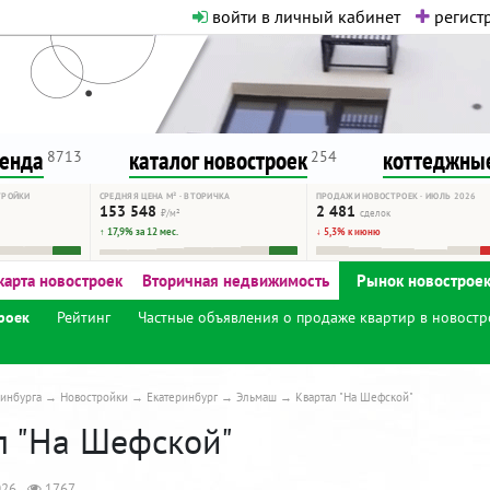
войти в личный кабинет
регистр
о нормальная. Никакого шок-конте
сурсу, как он помогает вам. Удач
ренда
каталог новостроек
коттеджные
8713
254
ТРОЙКИ
СРЕДНЯЯ ЦЕНА М² · ВТОРИЧКА
ПРОДАЖИ НОВОСТРОЕК · ИЮЛЬ 2026
153 548
2 481
₽/м²
сделок
↑ 17,9% за 12 мес.
↓ 5,3% к июню
карта новостроек
Вторичная недвижимость
Рынок новострое
роек
Рейтинг
Частные объявления о продаже квартир в новостр
инбурга
Новостройки
Екатеринбург
Эльмаш
Квартал "На Шефской"
л "На Шефской"
026
1767