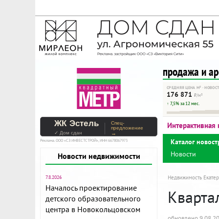
На Метре реклама - тольк
Помогайте независимому ре
продажа и а
СРЕДНЯЯ ЦЕНА М² · НОВОС
176 871
₽/м²
↑ 7,5% за 12 мес.
ЖК Эстель
Спец-
Интерактивная 
предложение
✓ Дом сдан
→
Каталог новост
Реклама. ООО «СЗ ИНВЕСТСТРОЙ», ИНН 6678067973
Новости
Новости недвижимости
7.8.2026
Недвижимость Екатер
Началось проектирование
Кварта
детского образовательного
центра в Новокольцовском
обновлено 9.08.2