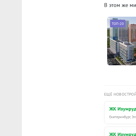
В этом же м
ТОП-20
ЕЩЁ НОВОСТРО
ЖК Изумру
Екатеринбург, 
ЖК Изумру