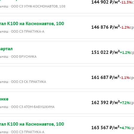
144 902 ₽/м²
-11.3%
с
Эльмаш · ООО СЗ УГМК-КОСМОНАВТОВ, 108
ал К100 на Космонавтов, 100
146 876 ₽/м²
-1.2%
ср
Эльмаш · ООО СЗ ПРАКТИКА-А
вартал
151 022 ₽/м²
+1.2%
ср
Эльмаш · ООО БРУСНИКА
161 687 ₽/м²
-1.1%
ср
Эльмаш · ООО СЗ СК ПРАКТИКА
инке
162 392 ₽/м²
+7.2%
ср
Эльмаш · ООО СЗ АТОМ-БАБУШКИНА
ал К100 на Космонавтов, 100
163 567 ₽/м²
+4.7%
ср
Эльмаш · ООО СЗ ПРАКТИКА-А