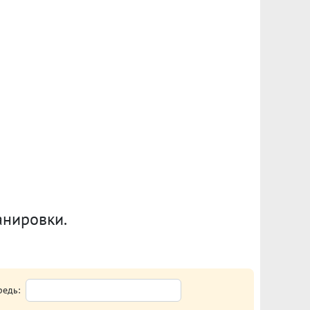
анировки.
редь: