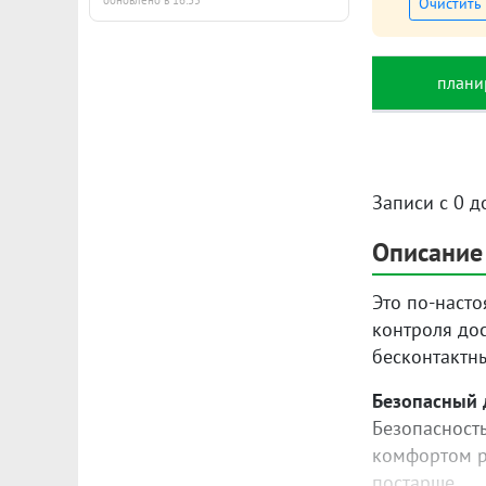
обновлено в 16:35
Очистить
плани
Записи с 0 д
Описание
Это по-наст
контроля дос
бесконтактны
Безопасный 
Безопасност
комфортом ра
постарше.