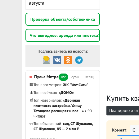
августа
Проверка объекта/собственника
Что выгоднее: аренда или ипотека?
Подписывайтесь на новости:
Пульс Метра
час
сутки
месяц
🏢
Топ просмотров:
ЖК "Уют Сити"
🌲
Топ посёлков:
«ДОМО»
Купить кв
📰
Топ материалов:
«Двойная
плотность застройки. Улицу
Планировки от
Татищева расширят и пос…»
• 90
читают
👀
Топ объявлений:
сад, СТ Шувакиш,
СТ Шувакиш, 85 — 2 млн ₽
Комнат:
С