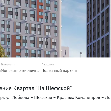
Технология
Парковка
н
Монолитно-кирпичная
Подземный паркинг
ение Квартал "На Шефской"
рг, ул. Лобкова – Шефская – Красных Командиров – До