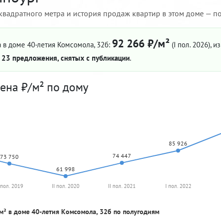
квадратного метра и история продаж квартир в этом доме — по 
92 266 ₽/м²
 в доме 40-летия Комсомола, 32б:
(I пол. 2026)
, и
—
23 предложения, снятых с публикации
.
ена ₽/м² по дому
85 926
74 447
73 750
61 998
I пол. 2019
II пол. 2020
II пол. 2021
I пол. 2022
м² в доме 40-летия Комсомола, 32б по полугодиям