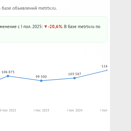
базе объявлений metrtv.ru.
зменение с I пол. 2025:
-20,6%
. В базе metrtv.ru по
116 250
106 875
103 587
99 500
II пол. 2022
I пол. 2023
I пол. 2024
I пол. 2025