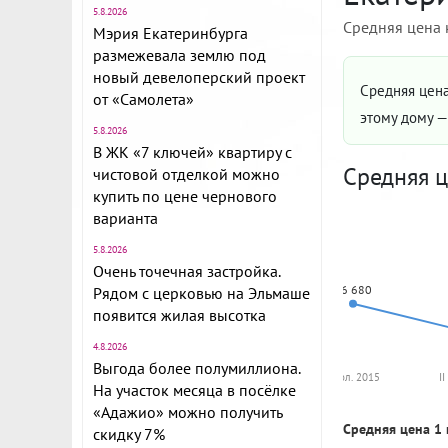
5.8.2026
Средняя цена 
Мэрия Екатеринбурга
размежевала землю под
новый девелоперский проект
Средняя цена
от «Самолета»
этому дому 
5.8.2026
В ЖК «7 ключей» квартиру с
Средняя ц
чистовой отделкой можно
купить по цене чернового
варианта
5.8.2026
Очень точечная застройка.
86 680
Рядом с церковью на Эльмаше
появится жилая высотка
4.8.2026
Выгода более полумиллиона.
I пол. 2015
I
На участок месяца в посёлке
«Адажио» можно получить
Средняя цена 1 
скидку 7%