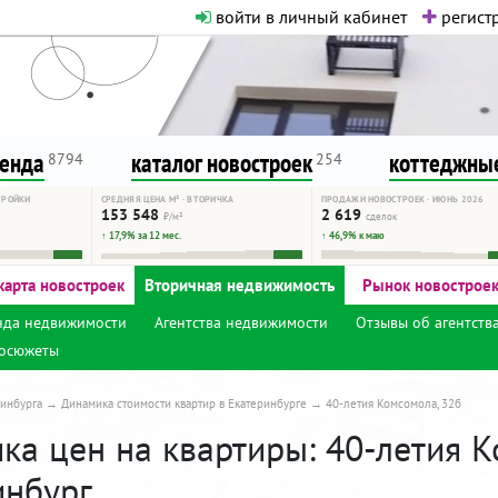
войти в личный кабинет
регистр
о нормальная. Никакого шок-конте
сурсу, как он помогает вам. Удач
ренда
каталог новостроек
коттеджные
8794
254
ТРОЙКИ
СРЕДНЯЯ ЦЕНА М² · ВТОРИЧКА
ПРОДАЖИ НОВОСТРОЕК · ИЮНЬ 2026
153 548
2 619
₽/м²
сделок
↑ 17,9% за 12 мес.
↑ 46,9% к маю
карта новостроек
Вторичная недвижимость
Рынок новострое
нда недвижимости
Агентства недвижимости
Отзывы об агентств
осюжеты
инбурга
Динамика стоимости квартир в Екатеринбурге
40-летия Комсомола, 32б
ка цен на квартиры: 40-летия К
инбург