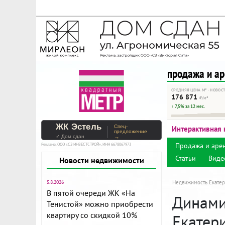
На Метре реклама - тольк
Помогайте независимому ре
продажа и а
СРЕДНЯЯ ЦЕНА М² · НОВОС
176 871
₽/м²
↑ 7,5% за 12 мес.
ЖК Эстель
Спец-
Интерактивная 
предложение
✓ Дом сдан
→
Продажа и аре
Реклама. ООО «СЗ ИНВЕСТСТРОЙ», ИНН 6678067973
Статьи
Виде
Новости недвижимости
5.8.2026
Недвижимость Екатер
В пятой очереди ЖК «На
Динами
Тенистой» можно приобрести
квартиру со скидкой 10%
Екатер