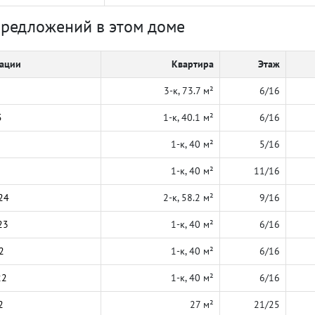
предложений в этом доме
кации
Квартира
Этаж
3-к, 73.7 м²
6/16
5
1-к, 40.1 м²
6/16
1-к, 40 м²
5/16
1-к, 40 м²
11/16
24
2-к, 58.2 м²
9/16
23
1-к, 40 м²
6/16
2
1-к, 40 м²
6/16
22
1-к, 40 м²
6/16
2
27 м²
21/25