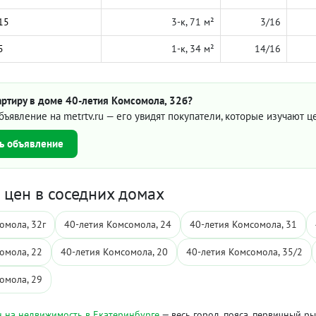
15
3-к, 71 м²
3/16
5
1-к, 34 м²
14/16
артиру в доме 40-летия Комсомола, 32б?
бъявление на metrtv.ru — его увидят покупатели, которые изучают 
ь объявление
цен в соседних домах
омола, 32г
40-летия Комсомола, 24
40-летия Комсомола, 31
омола, 22
40-летия Комсомола, 20
40-летия Комсомола, 35/2
омола, 29
 на недвижимость в Екатеринбурге
— весь город, пояса, первичный р