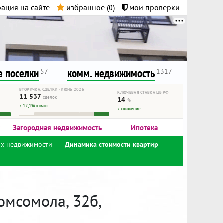
ация на сайте
избранное (
0
)
мои проверки
нта.
и!
 поселки
комм. недвижимость
57
1317
ВТОРИЧКА, СДЕЛКИ · ИЮНЬ 2026
КЛЮЧЕВАЯ СТАВКА ЦБ РФ
11 537
сделок
14
%
↑ 12,1% к маю
↓ снижение
к
Загородная недвижимость
Ипотека
ах недвижимости
Динамика стоимости квартир
омсомола, 32б,