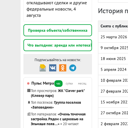
откладывают сделки и другие
федеральные новости, 4
История 
августа
Снято с публи
Проверка объекта/собственника
25 марта 2026
Что выгоднее: аренда или ипотека?
9 октября 202
18 июня 2025
Подписывайтесь на новости:
5 апреля 2024
10 февраля 20
Пульс Метра
час
сутки
месяц
🏢
Топ просмотров:
ЖК "Clever park"
27 февраля 20
(Клевер парк)
15 ноября 202
🌲
Топ посёлков:
Группа поселков
«Заповедник»
27 октября 20
📰
Топ материалов:
«Очень точечная
застройка. Рядом с церковью на
2 февраля 202
Эльмаше появ…»
• 20 читают