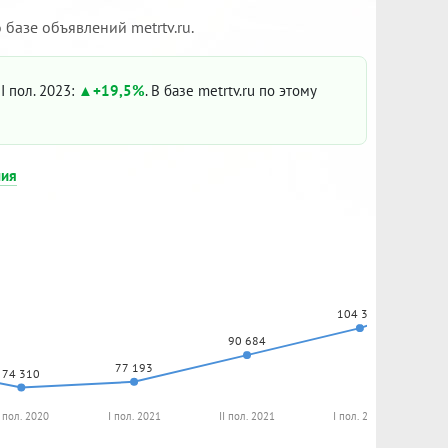
базе объявлений metrtv.ru.
I пол. 2023:
+19,5%
. В базе metrtv.ru по этому
ния
104 301
90 684
77 193
74 310
I пол. 2020
I пол. 2021
II пол. 2021
I пол. 2022