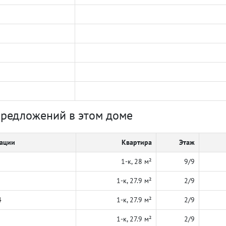
предложений в этом доме
кации
Квартира
Этаж
1-к, 28 м²
9/9
1-к, 27.9 м²
2/9
4
1-к, 27.9 м²
2/9
1-к, 27.9 м²
2/9