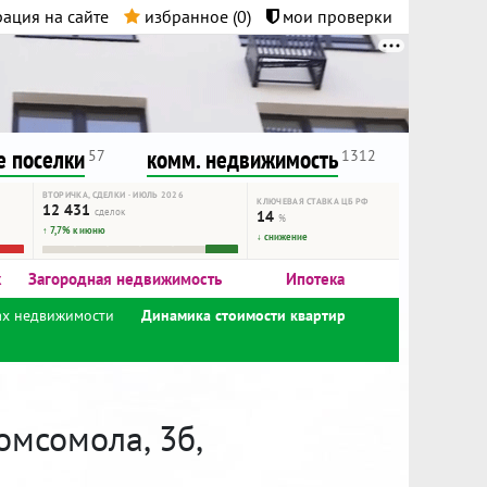
ация на сайте
избранное (
0
)
мои проверки
нта.
и!
 поселки
комм. недвижимость
57
1312
ВТОРИЧКА, СДЕЛКИ · ИЮЛЬ 2026
КЛЮЧЕВАЯ СТАВКА ЦБ РФ
12 431
сделок
14
%
↑ 7,7% к июню
↓ снижение
к
Загородная недвижимость
Ипотека
ах недвижимости
Динамика стоимости квартир
омсомола, 3б,