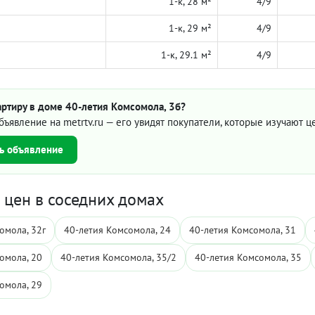
1-к, 28 м²
4/9
1-к, 29 м²
4/9
1-к, 29.1 м²
4/9
ртиру в доме 40-летия Комсомола, 3б?
бъявление на metrtv.ru — его увидят покупатели, которые изучают 
ь объявление
цен в соседних домах
омола, 32г
40-летия Комсомола, 24
40-летия Комсомола, 31
омола, 20
40-летия Комсомола, 35/2
40-летия Комсомола, 35
омола, 29