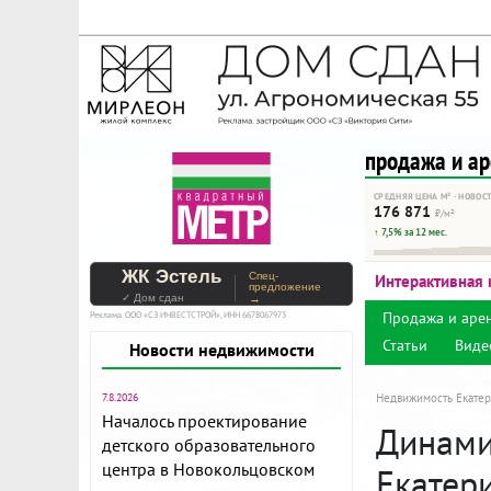
На Метре реклама - тольк
Помогайте независимому ре
продажа и а
СРЕДНЯЯ ЦЕНА М² · НОВОС
176 871
₽/м²
↑ 7,5% за 12 мес.
ЖК Эстель
Спец-
Интерактивная 
предложение
✓ Дом сдан
→
Продажа и аре
Реклама. ООО «СЗ ИНВЕСТСТРОЙ», ИНН 6678067973
Статьи
Виде
Новости недвижимости
7.8.2026
Недвижимость Екатер
Началось проектирование
Динами
детского образовательного
центра в Новокольцовском
Екатер