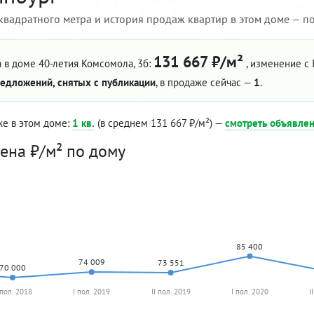
квадратного метра и история продаж квартир в этом доме — по 
131 667 ₽/м²
 в доме 40-летия Комсомола, 3б:
, изменение с I
едложений, снятых с публикации
, в продаже сейчас —
1
.
же в этом доме:
1 кв.
(в среднем 131 667 ₽/м²) —
смотреть объявле
ена ₽/м² по дому
85 400
74 009
73 551
70 000
 пол. 2018
I пол. 2019
II пол. 2019
I пол. 2020
I