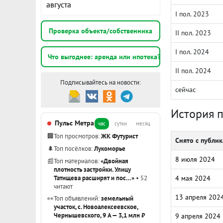
августа
I пол. 2023
Проверка объекта/собственника
II пол. 2023
I пол. 2024
Что выгоднее: аренда или ипотека?
II пол. 2024
Подписывайтесь на новости:
сейчас
История 
Пульс Метра
час
сутки
месяц
🏢
Топ просмотров:
ЖК Футурист
Снято с публи
🌲
Топ посёлков:
Лукоморье
8 июля 2024
📰
Топ материалов:
«Двойная
плотность застройки. Улицу
Татищева расширят и пос…»
• 52
4 мая 2024
читают
13 апреля 202
👀
Топ объявлений:
земельный
участок, с. Новоалексеевское,
Чернышевского, 9 А — 3,1 млн ₽
9 апреля 2024