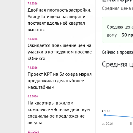
7.8.2026
Средняя цена 
Двойная плотность застройки.
Улицу Татищева расширят и
поставят вдоль неё квартал
Средняя цена
высоток
дому —
30 пр
7.8.2026
Ожидается повышение цен на
участки в коттеджном посёлке
Сейчас в прода
«Оникс»
Средняя ц
7.8.2026
Проект КРТ на Блюхера мэрия
предложила сделать более
масштабным
6.8.2026
На квартиры в жилом
комплексе «Эстель» действует
74 138
специальное предложение
августа
I пол. 2016
II
13.7.2026