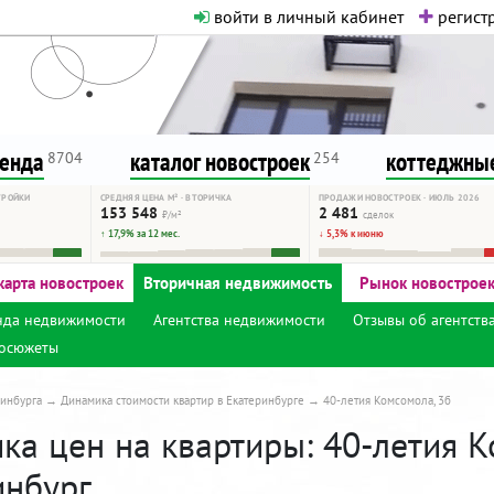
войти в личный кабинет
регистр
о нормальная. Никакого шок-конте
сурсу, как он помогает вам. Удач
ренда
каталог новостроек
коттеджные
8704
254
ТРОЙКИ
СРЕДНЯЯ ЦЕНА М² · ВТОРИЧКА
ПРОДАЖИ НОВОСТРОЕК · ИЮЛЬ 2026
153 548
2 481
₽/м²
сделок
↑ 17,9% за 12 мес.
↓ 5,3% к июню
карта новостроек
Вторичная недвижимость
Рынок новострое
нда недвижимости
Агентства недвижимости
Отзывы об агентств
осюжеты
инбурга
Динамика стоимости квартир в Екатеринбурге
40-летия Комсомола, 3б
ка цен на квартиры: 40-летия К
инбург