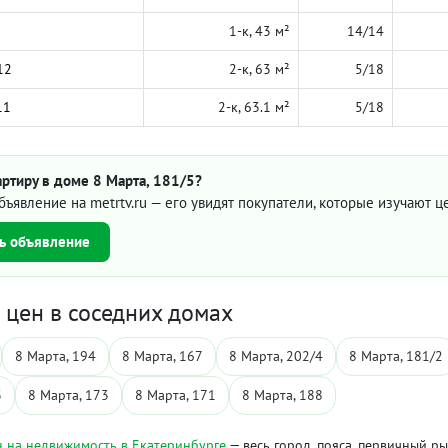
1-к, 43 м²
14/14
12
2-к, 63 м²
5/18
11
2-к, 63.1 м²
5/18
ртиру в доме 8 Марта, 181/5?
бъявление на metrtv.ru — его увидят покупатели, которые изучают 
ь объявление
цен в соседних домах
8 Марта, 194
8 Марта, 167
8 Марта, 202/4
8 Марта, 181/2
3
8 Марта, 173
8 Марта, 171
8 Марта, 188
 на недвижимость в Екатеринбурге
— весь город, пояса, первичный р