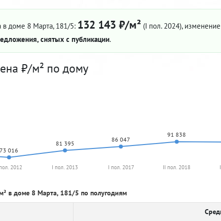
132 143 ₽/м²
 в доме 8 Марта, 181/5:
(I пол. 2024)
, изменение 
едложения, снятых с публикации
.
ена ₽/м² по дому
91 838
86 047
81 395
73 016
 пол. 2012
I пол. 2013
I пол. 2017
II пол. 2018
м² в доме 8 Марта, 181/5 по полугодиям
Сред