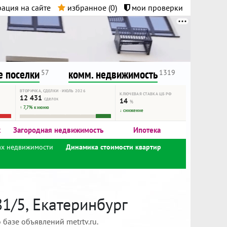
ация на сайте
избранное (
0
)
мои проверки
нта.
и!
 поселки
комм. недвижимость
57
1319
ВТОРИЧКА, СДЕЛКИ · ИЮЛЬ 2026
КЛЮЧЕВАЯ СТАВКА ЦБ РФ
12 431
сделок
14
%
↑ 7,7% к июню
↓ снижение
к
Загородная недвижимость
Ипотека
ах недвижимости
Динамика стоимости квартир
1/5, Екатеринбург
базе объявлений metrtv.ru.