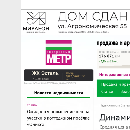
На Метре реклама - тольк
Помогайте независимому ре
продажа и а
СРЕДНЯЯ ЦЕНА М² · НОВОС
176 871
₽/м²
↑ 7,5% за 12 мес.
ЖК Эстель
Спец-
Интерактивная 
предложение
✓ Дом сдан
→
Продажа и аре
Реклама. ООО «СЗ ИНВЕСТСТРОЙ», ИНН 6678067973
Статьи
Виде
Новости недвижимости
7.8.2026
Недвижимость Екатер
Ожидается повышение цен на
Динамик
участки в коттеджном посёлке
«Оникс»
Средняя цена 