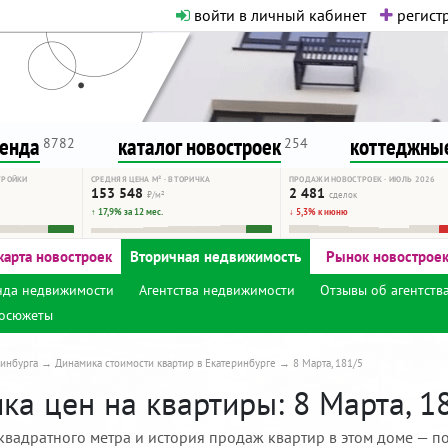
войти в личный кабинет
регистр
о нормальная. Никакого шок-конте
сурсу, как он помогает вам. Удач
ренда
каталог новостроек
коттеджные
8782
254
ТРОЙКИ
СРЕДНЯЯ ЦЕНА М² · ВТОРИЧКА
ПРОДАЖИ НОВОСТРОЕК · ИЮЛЬ 2026
153 548
2 481
₽/м²
сделок
↑ 17,9% за 12 мес.
↓ 5,3% к июню
карта новостроек
Вторичная недвижимость
Рынок новострое
нда недвижимости
Агентства недвижимости
Отзывы об агентств
осюжеты
инбурга
Динамика стоимости квартир в Екатеринбурге
8 Марта, 181/5
а цен на квартиры: 8 Марта, 18
квадратного метра и история продаж квартир в этом доме — по 