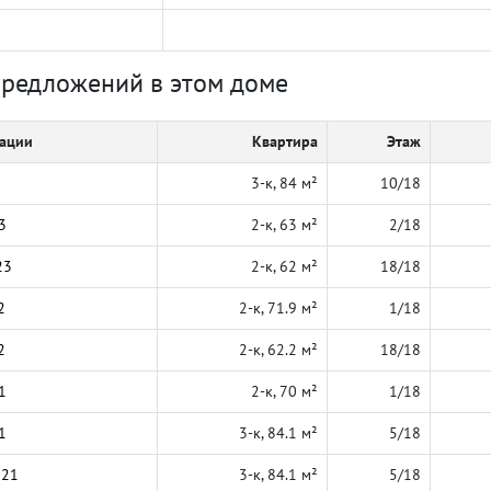
предложений в этом доме
кации
Квартира
Этаж
3-к, 84 м²
10/18
3
2-к, 63 м²
2/18
23
2-к, 62 м²
18/18
2
2-к, 71.9 м²
1/18
2
2-к, 62.2 м²
18/18
1
2-к, 70 м²
1/18
1
3-к, 84.1 м²
5/18
021
3-к, 84.1 м²
5/18