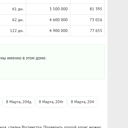
61 дн.
3 500 000
81 395
62 дн.
4 600 000
73 016
122 дн.
4 900 000
77 655
цены именно в этом доме.
8 Марта, 204д
8 Марта, 204г
8 Марта, 204
ынок, сделки Росреестра. Проверить другой адрес можно