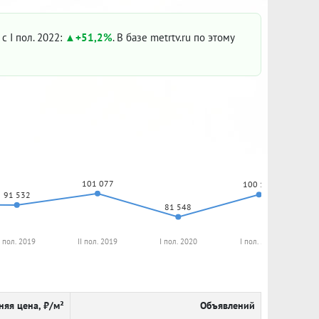
с I пол. 2022:
+51,2%
. В базе metrtv.ru по этому
101 077
100 155
91 532
81 548
I пол. 2019
II пол. 2019
I пол. 2020
I пол. 2021
няя цена, ₽/м²
Объявлений