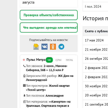
августа
I пол. 2024
Проверка объекта/собственника
История 
Что выгоднее: аренда или ипотека?
Снято с публи
Подписывайтесь на новости:
17 мая 2024
21 ноября 202
26 октября 20
Пульс Метра
час
сутки
месяц
📞
Топ звонков:
2-комн., Мамина-
2 февраля 202
Сибиряка, 36Б — 11,5 млн ₽
🤖
Запросили ИИ-разбор:
ЖК Дом на
2 февраля 202
Ленинградской
🏢
Топ просмотров:
Жилой квартал
30 ноября 202
«Тихий центр»
20 ноября 202
🌲
Топ посёлков:
Александрия
📰
Топ материалов:
««Камертон» на
21 сентября 2
Уралмаше. Стартовала первая в