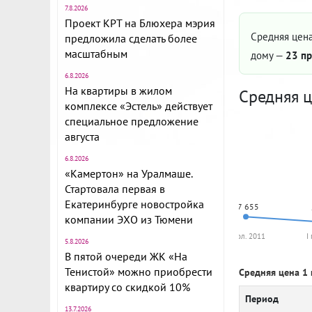
7.8.2026
Проект КРТ на Блюхера мэрия
Средняя цена
предложила сделать более
масштабным
дому —
23 пр
6.8.2026
На квартиры в жилом
Средняя ц
комплексе «Эстель» действует
специальное предложение
августа
6.8.2026
«Камертон» на Уралмаше.
Стартовала первая в
Екатеринбурге новостройка
77 655
компании ЭХО из Тюмени
II пол. 2011
I
5.8.2026
В пятой очереди ЖК «На
Тенистой» можно приобрести
Средняя цена 1 
квартиру со скидкой 10%
Период
13.7.2026