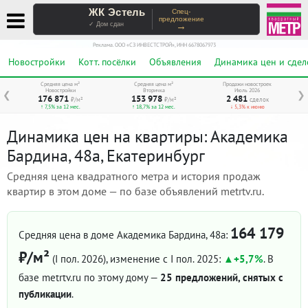
ЖК Эстель
Спец-
предложение
→
✓ Дом сдан
Реклама. ООО «СЗ ИНВЕСТСТРОЙ», ИНН 6678067973
Новостройки
Котт. посёлки
Объявления
Динамика цен и сдел
Средняя цена м²
Средняя цена м²
Продажи новостроек
Новостройки
Вторичка
Июль 2026
❮
❯
176 871
153 978
2 481
₽/м²
₽/м²
сделок
↑ 7,5% за 12 мес.
↑ 18,7% за 12 мес.
↓ 5,3% к июню
Динамика цен на квартиры: Академика
Бардина, 48а, Екатеринбург
Средняя цена квадратного метра и история продаж
квартир в этом доме — по базе объявлений metrtv.ru.
164 179
Средняя цена в доме Академика Бардина, 48а:
₽/м²
(I пол. 2026)
, изменение с I пол. 2025:
+5,7%
. В
базе metrtv.ru по этому дому —
25 предложений, снятых с
публикации
.