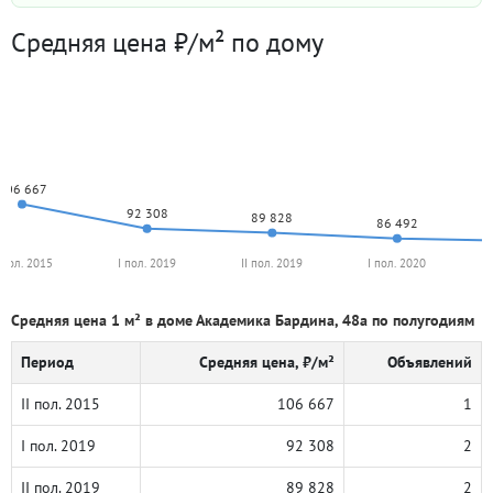
Средняя цена ₽/м² по дому
106 667
92 308
89 828
86 492
I пол. 2015
I пол. 2019
II пол. 2019
I пол. 2020
Средняя цена 1 м² в доме Академика Бардина, 48а по полугодиям
Период
Средняя цена, ₽/м²
Объявлений
II пол. 2015
106 667
1
I пол. 2019
92 308
2
II пол. 2019
89 828
2