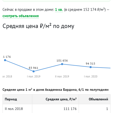
Сейчас в продаже в этом доме:
1 кв.
(в среднем 152 174 ₽/м²) —
смотреть объявления
Средняя цена ₽/м² по дому
111 176
101 656
94 315
83 961
I пол. 2018
I пол. 2019
II пол. 2019
I пол. 2020
Средняя цена 1 м² в доме Академика Бардина, 6/1 по полугодиям
Период
Средняя цена, ₽/м²
Объявлений
II пол. 2018
111 176
1