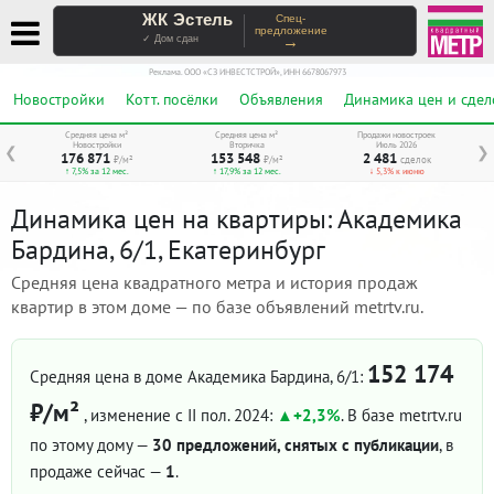
ЖК Эстель
Спец-
предложение
→
✓ Дом сдан
Реклама. ООО «СЗ ИНВЕСТСТРОЙ», ИНН 6678067973
Новостройки
Котт. посёлки
Объявления
Динамика цен и сдел
Средняя цена м²
Средняя цена м²
Продажи новостроек
Новостройки
Вторичка
Июль 2026
❮
❯
176 871
153 548
2 481
₽/м²
₽/м²
сделок
↑ 7,5% за 12 мес.
↑ 17,9% за 12 мес.
↓ 5,3% к июню
Динамика цен на квартиры: Академика
Бардина, 6/1, Екатеринбург
Средняя цена квадратного метра и история продаж
квартир в этом доме — по базе объявлений metrtv.ru.
152 174
Средняя цена в доме Академика Бардина, 6/1:
₽/м²
, изменение с II пол. 2024:
+2,3%
. В базе metrtv.ru
по этому дому —
30 предложений, снятых с публикации
, в
продаже сейчас —
1
.