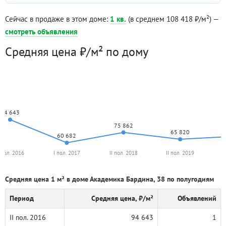
Сейчас в продаже в этом доме:
1 кв.
(в среднем 108 418 ₽/м²) —
смотреть объявления
Средняя цена ₽/м² по дому
94 643
75 862
65 820
60 682
I пол. 2016
I пол. 2017
II пол. 2018
II пол. 2019
I
Средняя цена 1 м² в доме Академика Бардина, 38 по полугодиям
Период
Средняя цена, ₽/м²
Объявлений
II пол. 2016
94 643
1