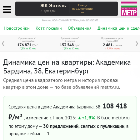
ЖК Эстель
Спец-
предложение
→
✓ Дом сдан
Реклама. ООО «СЗ ИНВЕСТСТРОЙ», ИНН 6678067973
Новостройки
Котт. посёлки
Объявления
Динамика цен и сдел
Средняя цена м²
Средняя цена м²
Продажи новостроек
Новостройки
Вторичка
Июль 2026
❮
❯
176 871
153 548
2 481
₽/м²
₽/м²
сделок
↑ 7,5% за 12 мес.
↑ 17,9% за 12 мес.
↓ 5,3% к июню
Динамика цен на квартиры: Академика
Бардина, 38, Екатеринбург
Средняя цена квадратного метра и история продаж
квартир в этом доме — по базе объявлений metrtv.ru.
108 418
Средняя цена в доме Академика Бардина, 38:
₽/м²
, изменение с I пол. 2025:
+1,9%
. В базе metrtv.ru
по этому дому —
30 предложений, снятых с публикации
, в
продаже сейчас —
1
.