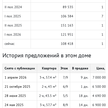
II пол. 2024
89 535
1
I пол. 2025
106 384
7
II пол. 2025
151 163
1
I пол. 2026
121 951
1
сейчас
108 418
1
История предложений в этом доме
Снято с публикации
Квартира
Этаж
В продаже
Цена, ₽
1 апреля 2026
3-к, 57.4 м²
7/9
9 дн.
7 000 000
21 октября 2025
2-к, 43 м²
6/9
1 дн.
6 500 000
28 июня 2025
2-к, 43.5 м²
5/5
18 дн.
4 690 000
24 мая 2025
3-к, 57.7 м²
8/9
14 дн.
6 900 000