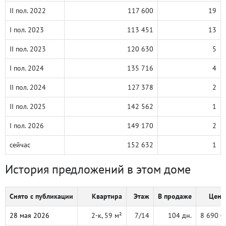
II пол. 2022
117 600
19
I пол. 2023
113 451
13
II пол. 2023
120 630
5
I пол. 2024
135 716
4
II пол. 2024
127 378
2
II пол. 2025
142 562
1
I пол. 2026
149 170
2
сейчас
152 632
1
История предложений в этом доме
Снято с публикации
Квартира
Этаж
В продаже
Цена,
28 мая 2026
2-к, 59 м²
7/14
104 дн.
8 690 0