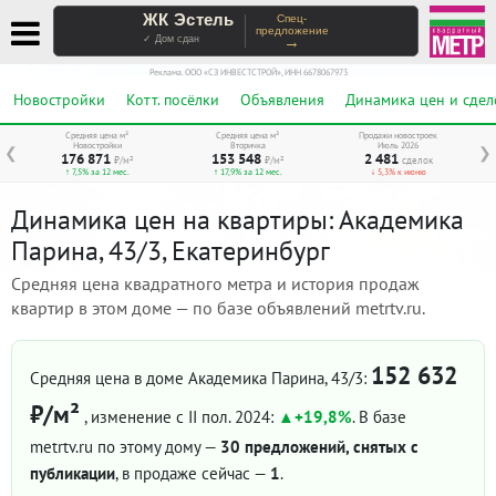
ЖК Эстель
Спец-
предложение
→
✓ Дом сдан
Реклама. ООО «СЗ ИНВЕСТСТРОЙ», ИНН 6678067973
Новостройки
Котт. посёлки
Объявления
Динамика цен и сдел
Средняя цена м²
Средняя цена м²
Продажи новостроек
Новостройки
Вторичка
Июль 2026
❮
❯
176 871
153 548
2 481
₽/м²
₽/м²
сделок
↑ 7,5% за 12 мес.
↑ 17,9% за 12 мес.
↓ 5,3% к июню
Динамика цен на квартиры: Академика
Парина, 43/3, Екатеринбург
Средняя цена квадратного метра и история продаж
квартир в этом доме — по базе объявлений metrtv.ru.
152 632
Средняя цена в доме Академика Парина, 43/3:
₽/м²
, изменение с II пол. 2024:
+19,8%
. В базе
metrtv.ru по этому дому —
30 предложений, снятых с
публикации
, в продаже сейчас —
1
.