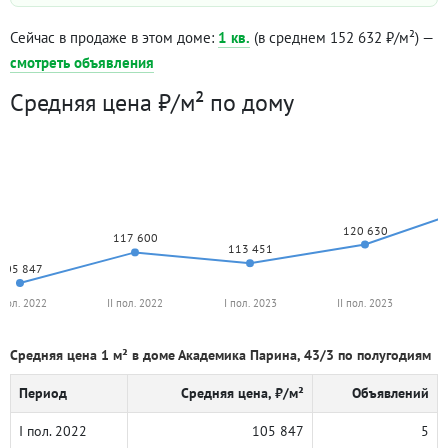
Сейчас в продаже в этом доме:
1 кв.
(в среднем 152 632 ₽/м²) —
смотреть объявления
Средняя цена ₽/м² по дому
120 630
117 600
113 451
105 847
 пол. 2022
II пол. 2022
I пол. 2023
II пол. 2023
Средняя цена 1 м² в доме Академика Парина, 43/3 по полугодиям
Период
Средняя цена, ₽/м²
Объявлений
I пол. 2022
105 847
5