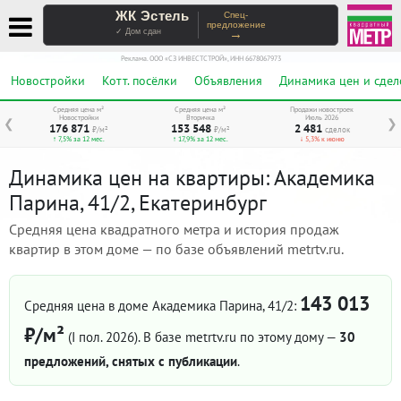
ЖК Эстель
Спец-
предложение
→
✓ Дом сдан
Реклама. ООО «СЗ ИНВЕСТСТРОЙ», ИНН 6678067973
Новостройки
Котт. посёлки
Объявления
Динамика цен и сдел
Средняя цена м²
Средняя цена м²
Продажи новостроек
Новостройки
Вторичка
Июль 2026
❮
❯
176 871
153 548
2 481
₽/м²
₽/м²
сделок
↑ 7,5% за 12 мес.
↑ 17,9% за 12 мес.
↓ 5,3% к июню
Динамика цен на квартиры: Академика
Парина, 41/2, Екатеринбург
Средняя цена квадратного метра и история продаж
квартир в этом доме — по базе объявлений metrtv.ru.
143 013
Средняя цена в доме Академика Парина, 41/2:
₽/м²
(I пол. 2026)
. В базе metrtv.ru по этому дому —
30
предложений, снятых с публикации
.