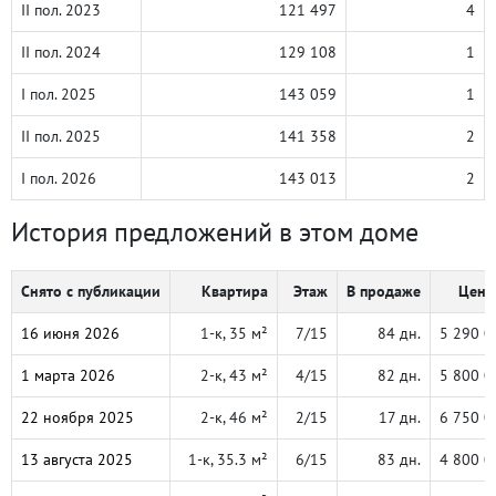
II пол. 2023
121 497
4
II пол. 2024
129 108
1
I пол. 2025
143 059
1
II пол. 2025
141 358
2
I пол. 2026
143 013
2
История предложений в этом доме
Снято с публикации
Квартира
Этаж
В продаже
Цена,
16 июня 2026
1-к, 35 м²
7/15
84 дн.
5 290 0
1 марта 2026
2-к, 43 м²
4/15
82 дн.
5 800 0
22 ноября 2025
2-к, 46 м²
2/15
17 дн.
6 750 0
13 августа 2025
1-к, 35.3 м²
6/15
83 дн.
4 800 0