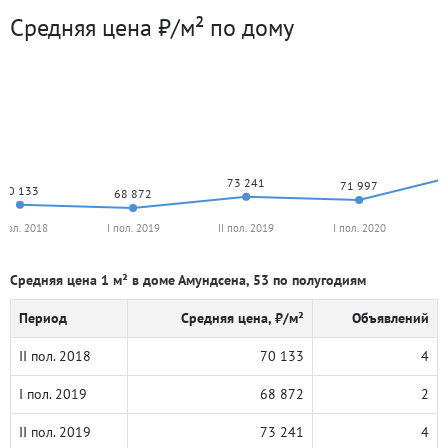
Средняя цена ₽/м² по дому
73 241
71 997
70 133
68 872
I пол. 2018
I пол. 2019
II пол. 2019
I пол. 2020
Средняя цена 1 м² в доме Амундсена, 53 по полугодиям
Период
Средняя цена, ₽/м²
Объявлений
II пол. 2018
70 133
4
I пол. 2019
68 872
2
II пол. 2019
73 241
4