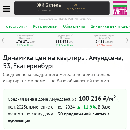
ЖК Эстель
Спец-
предложение
→
✓ Дом сдан
Реклама. ООО «СЗ ИНВЕСТСТРОЙ», ИНН 6678067973
Новостройки
Котт. посёлки
Объявления
Динамика цен и сдел
Средняя цена м²
Средняя цена м²
Продажи новостроек
Новостройки
Вторичка
Июль 2026
❮
❯
176 871
153 978
2 481
₽/м²
₽/м²
сделок
↑ 7,5% за 12 мес.
↑ 18,7% за 12 мес.
↓ 5,3% к июню
Динамика цен на квартиры: Амундсена,
53, Екатеринбург
Средняя цена квадратного метра и история продаж
квартир в этом доме — по базе объявлений metrtv.ru.
100 216 ₽/м²
Средняя цена в доме Амундсена, 53:
(II
пол. 2025)
, изменение с I пол. 2024:
+11,9%
. В базе
metrtv.ru по этому дому —
30 предложений, снятых с
публикации
.