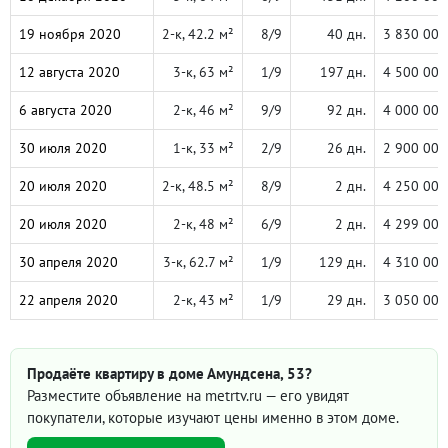
19 ноября 2020
2-к, 42.2 м²
8/9
40 дн.
3 830 000
12 августа 2020
3-к, 63 м²
1/9
197 дн.
4 500 000
6 августа 2020
2-к, 46 м²
9/9
92 дн.
4 000 000
30 июля 2020
1-к, 33 м²
2/9
26 дн.
2 900 000
20 июля 2020
2-к, 48.5 м²
8/9
2 дн.
4 250 000
20 июля 2020
2-к, 48 м²
6/9
2 дн.
4 299 000
30 апреля 2020
3-к, 62.7 м²
1/9
129 дн.
4 310 000
22 апреля 2020
2-к, 43 м²
1/9
29 дн.
3 050 000
Продаёте квартиру в доме Амундсена, 53?
Разместите объявление на metrtv.ru — его увидят
покупатели, которые изучают цены именно в этом доме.