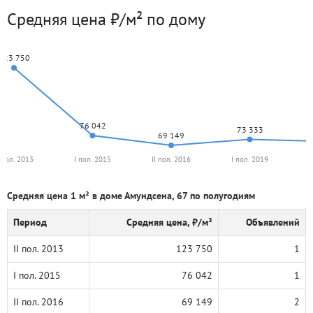
Средняя цена ₽/м² по дому
123 750
76 042
73 333
69 149
I пол. 2013
I пол. 2015
II пол. 2016
I пол. 2019
I
Средняя цена 1 м² в доме Амундсена, 67 по полугодиям
Период
Средняя цена, ₽/м²
Объявлений
II пол. 2013
123 750
1
I пол. 2015
76 042
1
II пол. 2016
69 149
2