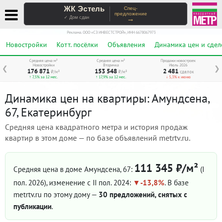
ЖК Эстель
Спец-
предложение
→
✓ Дом сдан
Реклама. ООО «СЗ ИНВЕСТСТРОЙ», ИНН 6678067973
Новостройки
Котт. посёлки
Объявления
Динамика цен и сдел
Средняя цена м²
Средняя цена м²
Продажи новостроек
Новостройки
Вторичка
Июль 2026
❮
❯
176 871
153 548
2 481
₽/м²
₽/м²
сделок
↑ 7,5% за 12 мес.
↑ 17,9% за 12 мес.
↓ 5,3% к июню
Динамика цен на квартиры: Амундсена,
67, Екатеринбург
Средняя цена квадратного метра и история продаж
квартир в этом доме — по базе объявлений metrtv.ru.
111 345 ₽/м²
Средняя цена в доме Амундсена, 67:
(I
пол. 2026)
, изменение с II пол. 2024:
-13,8%
. В базе
metrtv.ru по этому дому —
30 предложений, снятых с
публикации
.