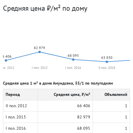
Средняя цена ₽/м² по дому
82 979
68 095
66 406
63 830
I пол. 2012
I пол. 2013
I пол. 2016
II пол. 2018
Средняя цена 1 м² в доме Амундсена, 55/1 по полугодиям
Период
Средняя цена, ₽/м²
Объявлений
II пол. 2012
66 406
1
I пол. 2013
82 979
1
I пол. 2016
68 095
1