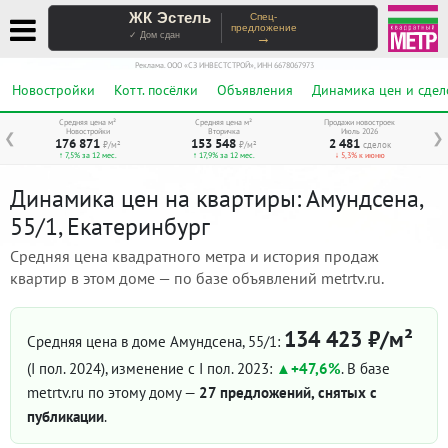
ЖК Эстель
Спец-
предложение
→
✓ Дом сдан
Реклама. ООО «СЗ ИНВЕСТСТРОЙ», ИНН 6678067973
Новостройки
Котт. посёлки
Объявления
Динамика цен и сдел
Средняя цена м²
Средняя цена м²
Продажи новостроек
Новостройки
Вторичка
Июль 2026
❮
❯
176 871
153 548
2 481
₽/м²
₽/м²
сделок
↑ 7,5% за 12 мес.
↑ 17,9% за 12 мес.
↓ 5,3% к июню
Динамика цен на квартиры: Амундсена,
55/1, Екатеринбург
Средняя цена квадратного метра и история продаж
квартир в этом доме — по базе объявлений metrtv.ru.
134 423 ₽/м²
Средняя цена в доме Амундсена, 55/1:
(I пол. 2024)
, изменение с I пол. 2023:
+47,6%
. В базе
metrtv.ru по этому дому —
27 предложений, снятых с
публикации
.