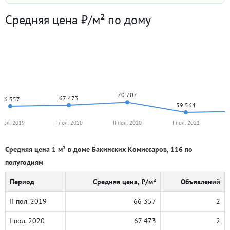
Средняя цена ₽/м² по дому
70 707
67 473
66 357
59 564
I пол. 2019
I пол. 2020
II пол. 2020
I пол. 2021
Средняя цена 1 м² в доме Бакинских Комиссаров, 116 по
полугодиям
Период
Средняя цена, ₽/м²
Объявлений
II пол. 2019
66 357
2
I пол. 2020
67 473
2