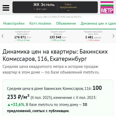
ЖК Эстель
Спец-
предложение
→
✓ Дом сдан
Реклама. ООО «СЗ ИНВЕСТСТРОЙ», ИНН 6678067973
Новостройки
Котт. посёлки
Объявления
Динамика цен и сдел
Средняя цена м²
Средняя цена м²
Продажи новостроек
Новостройки
Вторичка
Июль 2026
❮
❯
176 871
153 548
2 481
₽/м²
₽/м²
сделок
↑ 7,5% за 12 мес.
↑ 17,9% за 12 мес.
↓ 5,3% к июню
Динамика цен на квартиры: Бакинских
Комиссаров, 116, Екатеринбург
Средняя цена квадратного метра и история продаж
квартир в этом доме — по базе объявлений metrtv.ru.
100
Средняя цена в доме Бакинских Комиссаров, 116:
233 ₽/м²
(II пол. 2025)
, изменение с II пол. 2023:
+33,6%
. В базе metrtv.ru по этому дому —
30
предложений, снятых с публикации
.