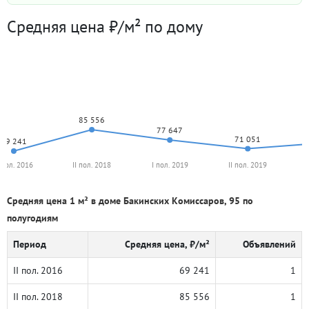
Средняя цена ₽/м² по дому
85 556
77 647
71 051
69 241
I пол. 2016
II пол. 2018
I пол. 2019
II пол. 2019
Средняя цена 1 м² в доме Бакинских Комиссаров, 95 по
полугодиям
Период
Средняя цена, ₽/м²
Объявлений
II пол. 2016
69 241
1
II пол. 2018
85 556
1