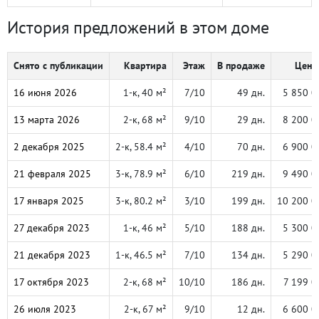
История предложений в этом доме
Снято с публикации
Квартира
Этаж
В продаже
Цена,
16 июня 2026
1-к, 40 м²
7/10
49 дн.
5 850 0
13 марта 2026
2-к, 68 м²
9/10
29 дн.
8 200 0
2 декабря 2025
2-к, 58.4 м²
4/10
70 дн.
6 900 0
21 февраля 2025
3-к, 78.9 м²
6/10
219 дн.
9 490 0
17 января 2025
3-к, 80.2 м²
3/10
199 дн.
10 200 0
27 декабря 2023
1-к, 46 м²
5/10
188 дн.
5 300 0
21 декабря 2023
1-к, 46.5 м²
7/10
134 дн.
5 290 0
17 октября 2023
2-к, 68 м²
10/10
186 дн.
7 199 0
26 июля 2023
2-к, 67 м²
9/10
12 дн.
6 600 0