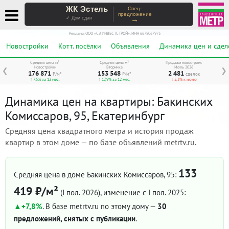
ЖК Эстель
Спец-
предложение
→
✓ Дом сдан
Реклама. ООО «СЗ ИНВЕСТСТРОЙ», ИНН 6678067973
Новостройки
Котт. посёлки
Объявления
Динамика цен и сдел
Средняя цена м²
Средняя цена м²
Продажи новостроек
Новостройки
Вторичка
Июль 2026
❮
❯
176 871
153 548
2 481
₽/м²
₽/м²
сделок
↑ 7,5% за 12 мес.
↑ 17,9% за 12 мес.
↓ 5,3% к июню
Динамика цен на квартиры: Бакинских
Комиссаров, 95, Екатеринбург
Средняя цена квадратного метра и история продаж
квартир в этом доме — по базе объявлений metrtv.ru.
133
Средняя цена в доме Бакинских Комиссаров, 95:
419 ₽/м²
(I пол. 2026)
, изменение с I пол. 2025:
+7,8%
. В базе metrtv.ru по этому дому —
30
предложений, снятых с публикации
.