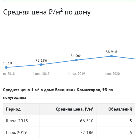
Средняя цена ₽/м² по дому
88 916
81 061
72 186
66 510
I пол. 2018
I пол. 2019
II пол. 2019
I пол. 2020
Средняя цена 1 м² в доме Бакинских Комиссаров, 93 по
полугодиям
Период
Средняя цена, ₽/м²
Объявлений
II пол. 2018
66 510
5
I пол. 2019
72 186
5