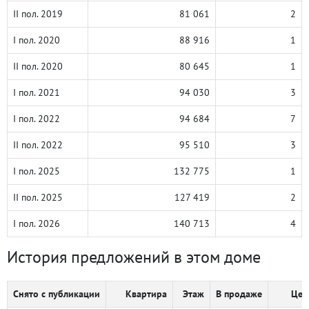
II пол. 2019
81 061
2
I пол. 2020
88 916
1
II пол. 2020
80 645
1
I пол. 2021
94 030
3
I пол. 2022
94 684
7
II пол. 2022
95 510
3
I пол. 2025
132 775
1
II пол. 2025
127 419
2
I пол. 2026
140 713
4
История предложений в этом доме
Снято с публикации
Квартира
Этаж
В продаже
Цен