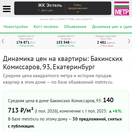
ЖК Эстель
Спец-
предложение
→
✓ Дом сдан
Реклама. ООО «СЗ ИНВЕСТСТРОЙ», ИНН 6678067973
Новостройки
Котт. посёлки
Объявления
Динамика цен и сдел
Средняя цена м²
Средняя цена м²
Продажи новостроек
Новостройки
Вторичка
Июль 2026
❮
❯
176 871
153 548
2 481
₽/м²
₽/м²
сделок
↑ 7,5% за 12 мес.
↑ 17,9% за 12 мес.
↓ 5,3% к июню
Динамика цен на квартиры: Бакинских
Комиссаров, 93, Екатеринбург
Средняя цена квадратного метра и история продаж
квартир в этом доме — по базе объявлений metrtv.ru.
140
Средняя цена в доме Бакинских Комиссаров, 93:
713 ₽/м²
(I пол. 2026)
, изменение с I пол. 2025:
+6%
.
В базе metrtv.ru по этому дому —
30 предложений, снятых
с публикации
.