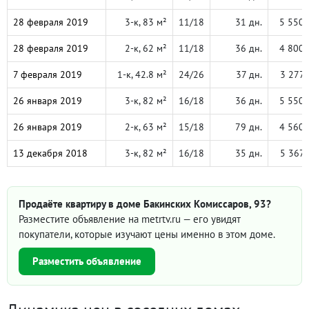
28 февраля 2019
3-к, 83 м²
11/18
31 дн.
5 550 
28 февраля 2019
2-к, 62 м²
11/18
36 дн.
4 800 
7 февраля 2019
1-к, 42.8 м²
24/26
37 дн.
3 277 
26 января 2019
3-к, 82 м²
16/18
36 дн.
5 550 
26 января 2019
2-к, 63 м²
15/18
79 дн.
4 560 
13 декабря 2018
3-к, 82 м²
16/18
35 дн.
5 367 
Продаёте квартиру в доме Бакинских Комиссаров, 93?
Разместите объявление на metrtv.ru — его увидят
покупатели, которые изучают цены именно в этом доме.
Разместить объявление