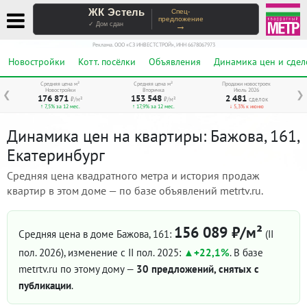
ЖК Эстель
Спец-
предложение
→
✓ Дом сдан
Реклама. ООО «СЗ ИНВЕСТСТРОЙ», ИНН 6678067973
Новостройки
Котт. посёлки
Объявления
Динамика цен и сдел
Средняя цена м²
Средняя цена м²
Продажи новостроек
Новостройки
Вторичка
Июль 2026
❮
❯
176 871
153 548
2 481
₽/м²
₽/м²
сделок
↑ 7,5% за 12 мес.
↑ 17,9% за 12 мес.
↓ 5,3% к июню
Динамика цен на квартиры: Бажова, 161,
Екатеринбург
Средняя цена квадратного метра и история продаж
квартир в этом доме — по базе объявлений metrtv.ru.
156 089 ₽/м²
Средняя цена в доме Бажова, 161:
(II
пол. 2026)
, изменение с II пол. 2025:
+22,1%
. В базе
metrtv.ru по этому дому —
30 предложений, снятых с
публикации
.