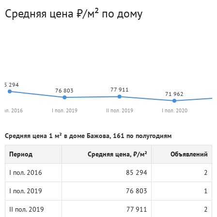
Средняя цена ₽/м² по дому
85 294
77 911
76 803
71 962
 пол. 2016
I пол. 2019
II пол. 2019
I пол. 2020
Средняя цена 1 м² в доме Бажова, 161 по полугодиям
Период
Средняя цена, ₽/м²
Объявлений
I пол. 2016
85 294
2
I пол. 2019
76 803
1
II пол. 2019
77 911
2