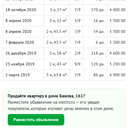
18 октября 2020
3-к, 57 м²
7/9
570 дн.
4 400 000
8 апреля 2020
2-к, 52 м²
5/9
16 дн.
3 300 000
8 апреля 2020
2-к, 43.3 м²
7/9
54 дн.
3 300 000
7 февраля 2020
2-к, 43.3 м²
7/9
6 дн.
3 300 000
26 декабря 2019
3-к, 58 м²
2/9
218 дн.
4 600 000
23 ноября 2019
2-к, 43 м²
9/9
120 дн.
3 290 000
2 марта 2019
3-к, 63.8 м²
7/9
86 дн.
4 900 000
Продаёте квартиру в доме Бажова, 161?
Разместите объявление на metrtv.ru — его увидят
покупатели, которые изучают цены именно в этом доме.
Разместить объявление