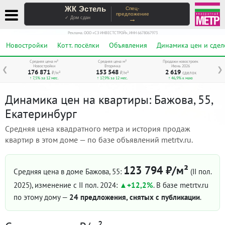
ЖК Эстель
Спец-
предложение
→
✓ Дом сдан
Реклама. ООО «СЗ ИНВЕСТСТРОЙ», ИНН 6678067973
Новостройки
Котт. посёлки
Объявления
Динамика цен и сдел
Средняя цена м²
Средняя цена м²
Продажи новостроек
Новостройки
Вторичка
Июнь 2026
❮
❯
176 871
153 548
2 619
₽/м²
₽/м²
сделок
↑ 7,5% за 12 мес.
↑ 17,9% за 12 мес.
↑ 46,9% к маю
Динамика цен на квартиры: Бажова, 55,
Екатеринбург
Средняя цена квадратного метра и история продаж
квартир в этом доме — по базе объявлений metrtv.ru.
123 794 ₽/м²
Средняя цена в доме Бажова, 55:
(II пол.
2025)
, изменение с II пол. 2024:
+12,2%
. В базе metrtv.ru
по этому дому —
24 предложения, снятых с публикации
.