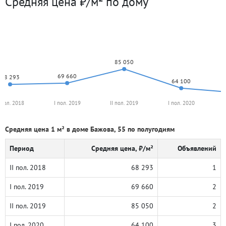
Средняя цена ₽/м² по дому
85 050
69 660
68 293
64 100
I пол. 2018
I пол. 2019
II пол. 2019
I пол. 2020
Средняя цена 1 м² в доме Бажова, 55 по полугодиям
Период
Средняя цена, ₽/м²
Объявлений
II пол. 2018
68 293
1
I пол. 2019
69 660
2
II пол. 2019
85 050
2
I пол. 2020
64 100
3