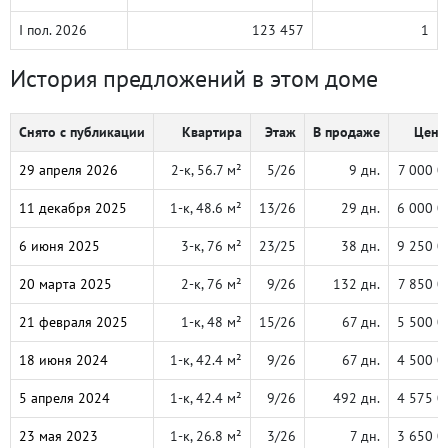
I пол. 2026
123 457
1
История предложений в этом доме
Снято с публикации
Квартира
Этаж
В продаже
Цена,
29 апреля 2026
2-к, 56.7 м²
5/26
9 дн.
7 000 0
11 декабря 2025
1-к, 48.6 м²
13/26
29 дн.
6 000 0
6 июня 2025
3-к, 76 м²
23/25
38 дн.
9 250 0
20 марта 2025
2-к, 76 м²
9/26
132 дн.
7 850 0
21 февраля 2025
1-к, 48 м²
15/26
67 дн.
5 500 0
18 июня 2024
1-к, 42.4 м²
9/26
67 дн.
4 500 0
5 апреля 2024
1-к, 42.4 м²
9/26
492 дн.
4 575 0
23 мая 2023
1-к, 26.8 м²
3/26
7 дн.
3 650 0