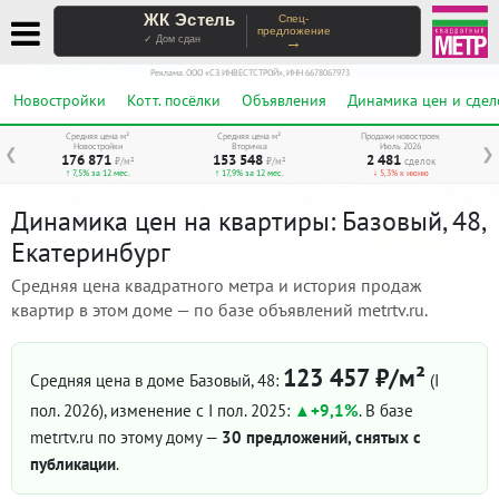
ЖК Эстель
Спец-
предложение
→
✓ Дом сдан
Реклама. ООО «СЗ ИНВЕСТСТРОЙ», ИНН 6678067973
Новостройки
Котт. посёлки
Объявления
Динамика цен и сдел
Средняя цена м²
Средняя цена м²
Продажи новостроек
Новостройки
Вторичка
Июль 2026
❮
❯
176 871
153 548
2 481
₽/м²
₽/м²
сделок
↑ 7,5% за 12 мес.
↑ 17,9% за 12 мес.
↓ 5,3% к июню
Динамика цен на квартиры: Базовый, 48,
Екатеринбург
Средняя цена квадратного метра и история продаж
квартир в этом доме — по базе объявлений metrtv.ru.
123 457 ₽/м²
Средняя цена в доме Базовый, 48:
(I
пол. 2026)
, изменение с I пол. 2025:
+9,1%
. В базе
metrtv.ru по этому дому —
30 предложений, снятых с
публикации
.