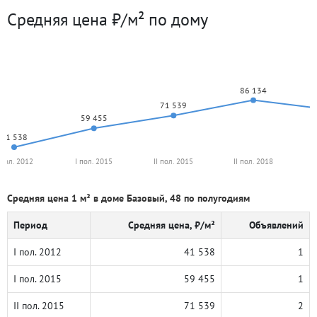
Средняя цена ₽/м² по дому
86 134
71 539
59 455
41 538
 пол. 2012
I пол. 2015
II пол. 2015
II пол. 2018
Средняя цена 1 м² в доме Базовый, 48 по полугодиям
Период
Средняя цена, ₽/м²
Объявлений
I пол. 2012
41 538
1
I пол. 2015
59 455
1
II пол. 2015
71 539
2