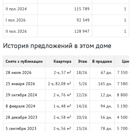
II пол. 2024
115 789
1
I пол. 2026
92 349
1
II пол. 2026
128 947
1
История предложений в этом доме
Снято с публикации
Квартира
Этаж
В продаже
Цена,
28 июля 2026
2-к, 57 м²
18/26
67 дн.
7 350 0
25 января 2026
2-к, 82.08 м²
5/26
165 дн.
7 580 0
29 октября 2024
2-к, 76 м²
22/26
12 дн.
8 800 0
8 февраля 2024
1-к, 48 м²
14/26
94 дн.
5 190 0
28 декабря 2023
2-к, 58 м²
20/26
56 дн.
4 500 0
5 сентября 2023
2-к, 56 м²
23/26
78 дн.
5 700 0