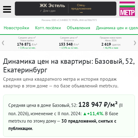
ЖК Эстель
Спец-
предложение
→
✓ Дом сдан
Реклама. ООО «СЗ ИНВЕСТСТРОЙ», ИНН 6678067973
Новостройки
Котт. посёлки
Объявления
Динамика цен и сдел
Средняя цена м²
Средняя цена м²
Продажи новостроек
Новостройки
Вторичка
Июнь 2026
❮
❯
176 871
153 548
2 619
₽/м²
₽/м²
сделок
↑ 7,5% за 12 мес.
↑ 17,9% за 12 мес.
↑ 46,9% к маю
Динамика цен на квартиры: Базовый, 52,
Екатеринбург
Средняя цена квадратного метра и история продаж
квартир в этом доме — по базе объявлений metrtv.ru.
128 947 ₽/м²
Средняя цена в доме Базовый, 52:
(II
пол. 2026)
, изменение с II пол. 2024:
+11,4%
. В базе
metrtv.ru по этому дому —
30 предложений, снятых с
публикации
.