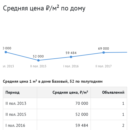
Средняя цена ₽/м² по дому
70 000
69 000
59 484
52 000
I пол. 2013
II пол. 2015
I пол. 2016
II пол. 2017
I
Средняя цена 1 м² в доме Базовый, 52 по полугодиям
Период
Средняя цена, ₽/м²
Объявлений
II пол. 2013
70 000
1
II пол. 2015
52 000
1
I пол. 2016
59 484
2