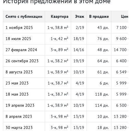
История предложений в этом доме
Снято с публикации
Квартира
Этаж
В продаже
Цена,
1 ноября 2025
1-к, 38.8 м²
2/19
43 дн.
7 100 0
18 июля 2025
1-к, 42 м²
18/19
76 дн.
9 600 0
27 февраля 2024
3-к, 89 м²
14/16
48 дн.
14 700 0
26 сентября 2023
1-к, 38.2 м²
19/19
64 дн.
6 400 0
8 августа 2023
1-к, 38.9 м²
10/19
61 дн.
6 549 0
23 мая 2023
1-к, 38.7 м²
4/19
6 дн.
5 999 0
18 мая 2023
1-к, 38.7 м²
4/19
118 дн.
5 999 0
19 апреля 2023
1-к, 38.9 м²
10/19
114 дн.
6 500 0
8 апреля 2023
3-к, 98 м²
13/19
10 дн.
13 280 0
30 марта 2023
3-к, 98 м²
13/19
18 дн.
13 280 0