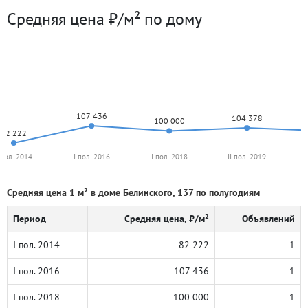
Средняя цена ₽/м² по дому
107 436
104 378
100 000
82 222
 пол. 2014
I пол. 2016
I пол. 2018
II пол. 2019
Средняя цена 1 м² в доме Белинского, 137 по полугодиям
Период
Средняя цена, ₽/м²
Объявлений
I пол. 2014
82 222
1
I пол. 2016
107 436
1
I пол. 2018
100 000
1