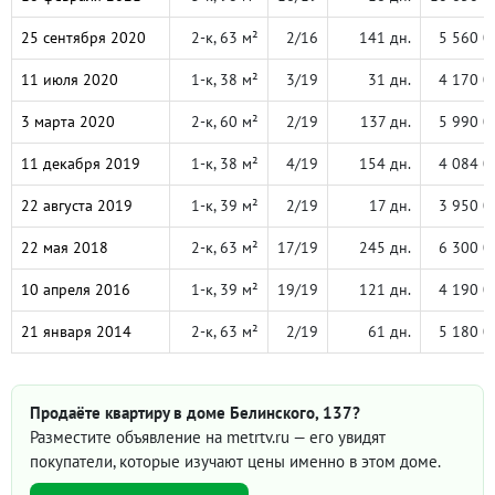
25 сентября 2020
2-к, 63 м²
2/16
141 дн.
5 560 0
11 июля 2020
1-к, 38 м²
3/19
31 дн.
4 170 0
3 марта 2020
2-к, 60 м²
2/19
137 дн.
5 990 0
11 декабря 2019
1-к, 38 м²
4/19
154 дн.
4 084 0
22 августа 2019
1-к, 39 м²
2/19
17 дн.
3 950 0
22 мая 2018
2-к, 63 м²
17/19
245 дн.
6 300 0
10 апреля 2016
1-к, 39 м²
19/19
121 дн.
4 190 0
21 января 2014
2-к, 63 м²
2/19
61 дн.
5 180 0
Продаёте квартиру в доме Белинского, 137?
Разместите объявление на metrtv.ru — его увидят
покупатели, которые изучают цены именно в этом доме.