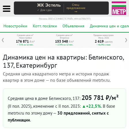
ЖК Эстель
Спец-
предложение
→
✓ Дом сдан
Реклама. ООО «СЗ ИНВЕСТСТРОЙ», ИНН 6678067973
Новостройки
Котт. посёлки
Объявления
Динамика цен и сдел
Средняя цена м²
Средняя цена м²
Продажи новостроек
Новостройки
Вторичка
Июнь 2026
❮
❯
176 871
153 548
2 619
₽/м²
₽/м²
сделок
↑ 7,5% за 12 мес.
↑ 17,9% за 12 мес.
↑ 46,9% к маю
Динамика цен на квартиры: Белинского,
137, Екатеринбург
Средняя цена квадратного метра и история продаж
квартир в этом доме — по базе объявлений metrtv.ru.
205 781 ₽/м²
Средняя цена в доме Белинского, 137:
(II пол. 2025)
, изменение с II пол. 2023:
+22,5%
. В базе
metrtv.ru по этому дому —
30 предложений, снятых с
публикации
.