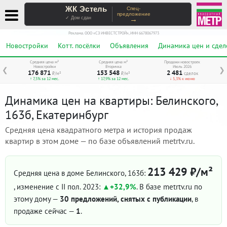
ЖК Эстель
Спец-
предложение
→
✓ Дом сдан
Реклама. ООО «СЗ ИНВЕСТСТРОЙ», ИНН 6678067973
Новостройки
Котт. посёлки
Объявления
Динамика цен и сдел
Средняя цена м²
Средняя цена м²
Продажи новостроек
Новостройки
Вторичка
Июль 2026
❮
❯
176 871
153 548
2 481
₽/м²
₽/м²
сделок
↑ 7,5% за 12 мес.
↑ 17,9% за 12 мес.
↓ 5,3% к июню
Динамика цен на квартиры: Белинского,
163б, Екатеринбург
Средняя цена квадратного метра и история продаж
квартир в этом доме — по базе объявлений metrtv.ru.
213 429 ₽/м²
Средняя цена в доме Белинского, 163б:
, изменение с II пол. 2023:
+32,9%
. В базе metrtv.ru по
этому дому —
30 предложений, снятых с публикации
, в
продаже сейчас —
1
.