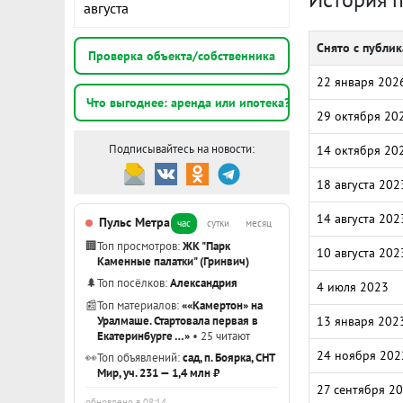
августа
Снято с публи
Проверка объекта/собственника
22 января 202
Что выгоднее: аренда или ипотека?
29 октября 20
Подписывайтесь на новости:
14 октября 20
18 августа 202
14 августа 202
Пульс Метра
час
сутки
месяц
🏢
Топ просмотров:
ЖК "Парк
10 августа 202
Каменные палатки" (Гринвич)
🌲
Топ посёлков:
Александрия
4 июля 2023
📰
Топ материалов:
««Камертон» на
Уралмаше. Стартовала первая в
13 января 202
Екатеринбурге …»
• 25 читают
24 ноября 202
👀
Топ объявлений:
сад, п. Боярка, СНТ
Мир, уч. 231 — 1,4 млн ₽
27 сентября 2
обновлено в 08:14