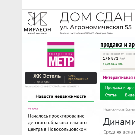
На Метре реклама - тольк
Помогайте независимому ре
продажа и а
СРЕДНЯЯ ЦЕНА М² · НОВОС
176 871
₽/м²
↑ 7,5% за 12 мес.
ЖК Эстель
Спец-
Интерактивная 
предложение
✓ Дом сдан
→
Продажа и аре
Реклама. ООО «СЗ ИНВЕСТСТРОЙ», ИНН 6678067973
Статьи
Виде
Новости недвижимости
7.8.2026
Недвижимость Екатер
Началось проектирование
Динами
детского образовательного
центра в Новокольцовском
Средняя цена 