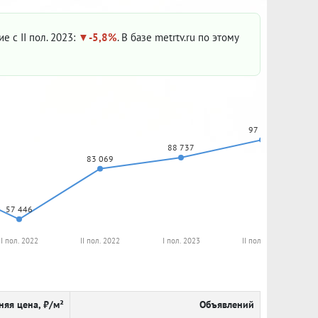
е с II пол. 2023:
-5,8%
. В базе metrtv.ru по этому
97 729
88 737
83 069
57 446
I пол. 2022
II пол. 2022
I пол. 2023
II пол. 2023
няя цена, ₽/м²
Объявлений