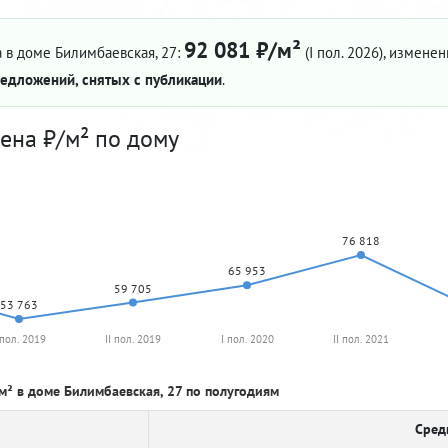
92 081 ₽/м²
 в доме Билимбаевская, 27:
(I пол. 2026)
, изменени
едложений, снятых с публикации
.
ена ₽/м² по дому
76 818
65 953
59 705
53 763
 пол. 2019
II пол. 2019
I пол. 2020
II пол. 2021
м² в доме Билимбаевская, 27 по полугодиям
Сред