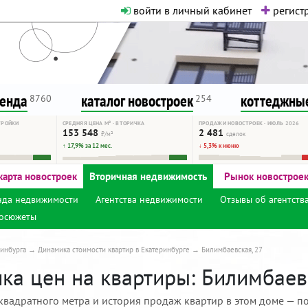
войти в личный кабинет
регистр
о нормальная. Никакого шок-конте
сурсу, как он помогает вам. Удач
ренда
каталог новостроек
коттеджные
8760
254
ТРОЙКИ
СРЕДНЯЯ ЦЕНА М² · ВТОРИЧКА
ПРОДАЖИ НОВОСТРОЕК · ИЮЛЬ 2026
153 548
2 481
₽/м²
сделок
↑ 17,9% за 12 мес.
↓ 5,3% к июню
карта новостроек
Вторичная недвижимость
Рынок новострое
нда недвижимости
Агентства недвижимости
Отзывы об агентств
осюжеты
инбурга
Динамика стоимости квартир в Екатеринбурге
Билимбаевская, 27
ка цен на квартиры: Билимбаевс
квадратного метра и история продаж квартир в этом доме — по 