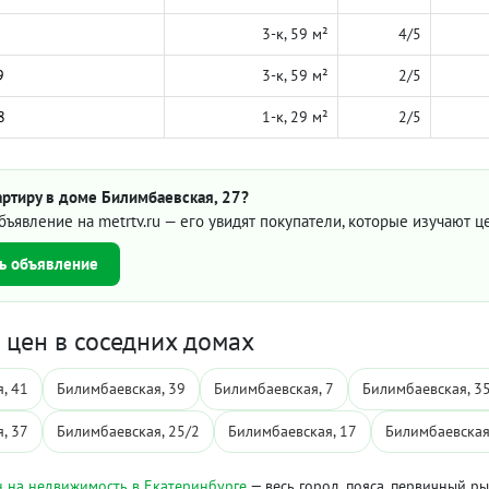
3-к, 59 м²
4/5
9
3-к, 59 м²
2/5
8
1-к, 29 м²
2/5
артиру в доме Билимбаевская, 27?
бъявление на metrtv.ru — его увидят покупатели, которые изучают 
ь объявление
цен в соседних домах
, 41
Билимбаевская, 39
Билимбаевская, 7
Билимбаевская, 3
, 37
Билимбаевская, 25/2
Билимбаевская, 17
Билимбаевская
 на недвижимость в Екатеринбурге
— весь город, пояса, первичный р