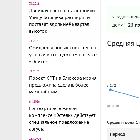
7.8.2026
Двойная плотность застройки.
Средняя цена
Улицу Татищева расширят и
поставят вдоль неё квартал
дому —
25 пр
высоток
Средняя ц
7.8.2026
Ожидается повышение цен на
участки в коттеджном посёлке
«Оникс»
7.8.2026
Проект КРТ на Блюхера мэрия
предложила сделать более
65 172
масштабным
6.8.2026
II пол. 2018
I
На квартиры в жилом
комплексе «Эстель» действует
специальное предложение
Средняя цена 1 
августа
Период
13.7.2026