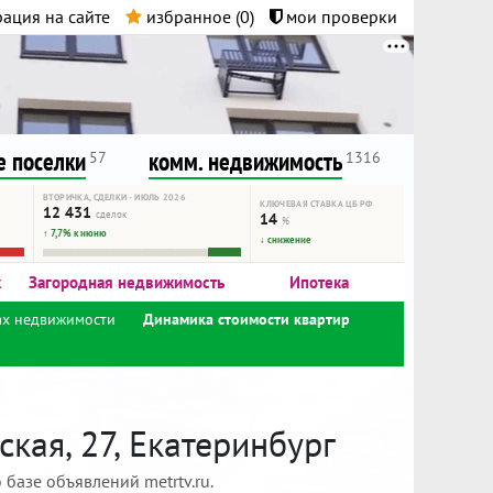
ация на сайте
избранное (
0
)
мои проверки
нта.
и!
 поселки
комм. недвижимость
57
1316
ВТОРИЧКА, СДЕЛКИ · ИЮЛЬ 2026
КЛЮЧЕВАЯ СТАВКА ЦБ РФ
12 431
сделок
14
%
↑ 7,7% к июню
↓ снижение
к
Загородная недвижимость
Ипотека
ах недвижимости
Динамика стоимости квартир
кая, 27, Екатеринбург
базе объявлений metrtv.ru.